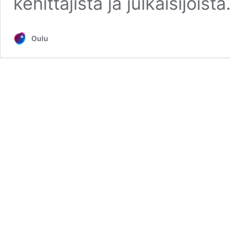
kehit­tä­jis­tä ja jul­kai­si­jois­ta
Oulu