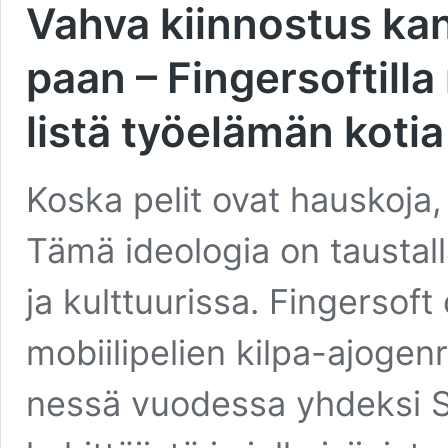
Vah­va kiin­nos­tus kan­s
paan – Fin­ger­sof­til­l
lis­tä työ­elä­män kotia
Kos­ka pelit ovat haus­ko­ja, n
Tämä ideo­lo­gia on taus­tal­la
ja kult­tuu­ris­sa. Fin­ger­sof
mobii­li­pe­lien kil­pa-ajo­g
nes­sä vuo­des­sa yhdek­si 