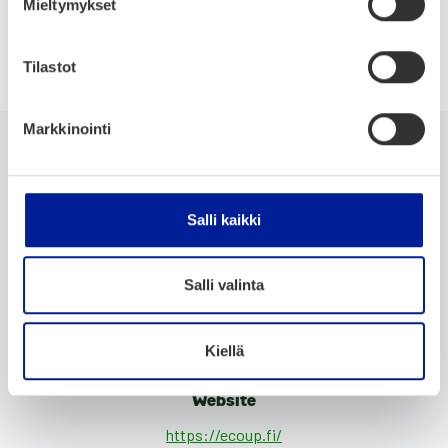
Mieltymykset
Waste utilisation
Tilastot
Markkinointi
Company
Salli kaikki
Salli valinta
Company name
EcoUp Oyj
Kiellä
Website
https://ecoup.fi/