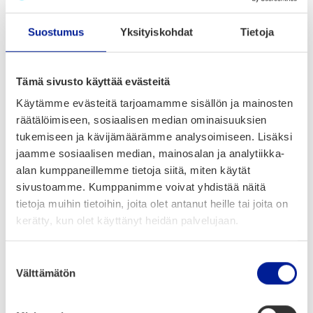
For the need of waste treatment and recycling operators,
we have developed technology and method for grinding C/D-
Suostumus
Yksityiskohdat
Tietoja
waste into new ecological raw materials in an energy-
efficient manner. Waste fractions that traditionally have
been difficult to utilize are now resources for new building
Tämä sivusto käyttää evästeitä
and infrastructure products. We license WasteX-technology
Käytämme evästeitä tarjoamamme sisällön ja mainosten
to our customers and partners, thus multiplying the
räätälöimiseen, sosiaalisen median ominaisuuksien
environmental benefit.
tukemiseen ja kävijämäärämme analysoimiseen. Lisäksi
jaamme sosiaalisen median, mainosalan ja analytiikka-
alan kumppaneillemme tietoja siitä, miten käytät
Built Environment
Carbon Neutrality
sivustoamme. Kumppanimme voivat yhdistää näitä
tietoja muihin tietoihin, joita olet antanut heille tai joita on
Circular Economy
Circular economy cluster
kerätty, kun olet käyttänyt heidän palvelujaan.
Energy Efficiency
Green Building
Suostumuksen
Välttämätön
Low-carbon Technologies
Production
Recycling
valinta
Sustainable Materials
Waste collection & transport