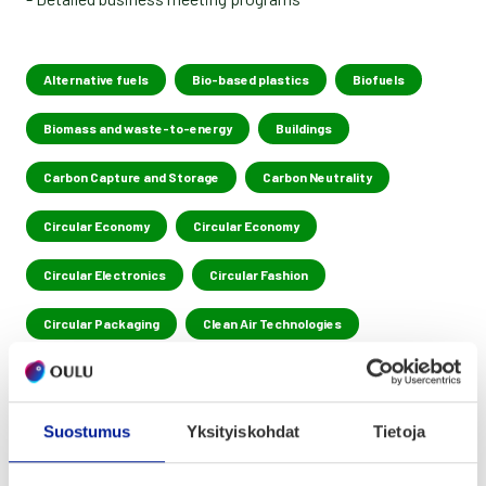
Alternative fuels
Bio-based plastics
Biofuels
Biomass and waste-to-energy
Buildings
Carbon Capture and Storage
Carbon Neutrality
Circular Economy
Circular Economy
Circular Electronics
Circular Fashion
Circular Packaging
Clean Air Technologies
Climate Resilience
Distribution
Eco-friendly Transportation
Electric Cars
Suostumus
Yksityiskohdat
Tietoja
Electric vehicles
Energy & Power application