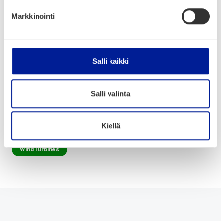
Markkinointi
Startups
Storage
Sustainable Agriculture
Sustainable Materials
Urban Green Spaces
Waste collection & trasport
Waste disposal
Salli kaikki
Waste utilisation
Waste-to-Energy
Salli valinta
Water Management
Water procurement & treatment
Kiellä
Water utilisation
Wave Energy
Wind energy
Wind Turbines