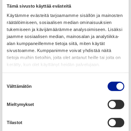
Tämä sivusto käyttää evästeitä
Energy Efficiency
Energy networks
Käytämme evästeitä tarjoamamme sisällön ja mainosten
räätälöimiseen, sosiaalisen median ominaisuuksien
Energy Services
Energy storage
tukemiseen ja kävijämäärämme analysoimiseen. Lisäksi
Environmental Monitoring
Environmental remediation
jaamme sosiaalisen median, mainosalan ja analytiikka-
alan kumppaneillemme tietoja siitä, miten käytät
Fuel cells
Geothermal energy
Green Building
sivustoamme. Kumppanimme voivat yhdistää näitä
tietoja muihin tietoihin, joita olet antanut heille tai joita on
Green Chemistry
Hydro & marine
Hydro energy
kerätty, kun olet käyttänyt heidän palvelujaan.
Hydrogen
Hydrogen Economy
Suostumuksen
Välttämätön
valinta
Low-carbon Technologies
Management & maintenance
Ocean Energy
Processing
Production
Mieltymykset
Recycling
Renewable Energy
Services
Tilastot
Smart Grids
Solar Energy
Solar Panels