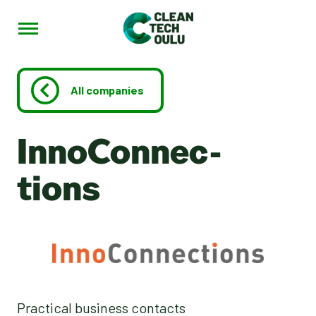
Menu
CleantechOulu
Siirry
sisältöön
All companies
Inno­Con­nec­
tions
Practical business contacts