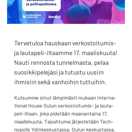
Ter­ve­tu­loa haus­kaan ver­kos­toi­tu­mis-
ja lau­ta­pe­li-iltaam­me 17. maa­lis­kuu­ta!
Nau­ti ren­nos­ta tun­nel­mas­ta, pelaa
suo­sik­ki­pe­le­jä­si ja tutus­tu uusiin
ihmi­siin sekä van­hoi­hin tut­tui­hin.
Kut­sum­me sinut läm­pi­mäs­ti mukaan Inter­na­
tio­nal House Oulun ver­kos­toi­tu­mis- ja lau­ta­
pe­li-iltaan, joka pide­tään maa­nan­tai­na 17.
maa­lis­kuu­ta. Tapah­tu­ma jär­jes­te­tään Tech­
no­po­lis Ydin­kes­kus­tas­sa, Oulun kes­kus­tas­sa.