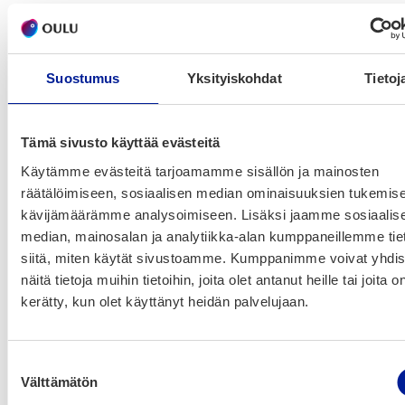
Mitä:
Ver­kos­toi­tu­mis- ja lau­ta­pe­li-ilta
Mil­loin:
Maa­nan­tai­na 17. maa­lis­kuu­ta,
Suostumus
Yksityiskohdat
Tietoj
kel­lo 17:00–20:00
Mis­sä:
Tech­no­po­lis Ydin­kes­kus­ta,
Sepän­ka­tu 20, Oulu, Suo­mi
Tämä sivusto käyttää evästeitä
Ilmoit­tau­du tääl­lä:
Käytämme evästeitä tarjoamamme sisällön ja mainosten
lyyti.fi/reg/Networking_and_Board_Games_e
räätälöimiseen, sosiaalisen median ominaisuuksien tukemise
kävijämäärämme analysoimiseen. Lisäksi jaamme sosiaalis
Älä mis­saa tätä tilai­suut­ta! Näh­dään lau­ta­pe­li-
median, mainosalan ja analytiikka-alan kumppaneillemme tie
ja ver­kos­toi­tu­mi­sil­las­sa.
siitä, miten käytät sivustoamme. Kumppanimme voivat yhdis
näitä tietoja muihin tietoihin, joita olet antanut heille tai joita o
kerätty, kun olet käyttänyt heidän palvelujaan.
International House Oulu: Uutiset
Suostumuksen
ja tapahtumat
Välttämätön
valinta