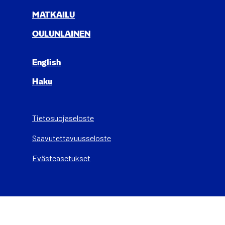
MAT­KAI­LU
OULUN­LAI­NEN
English
Haku
Tietosuojaseloste
Saa­vu­tet­ta­vuus­se­los­te
Evästeasetukset