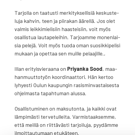
Tar­jol­la on taa­tus­ti mer­ki­tyk­sel­li­siä kes­kus­te­
lu­ja kah­vin, teen ja pii­ra­kan äärel­lä. Jos olet
val­mis leik­ki­mie­li­siin haas­tei­siin, voit myös
osal­lis­tua lau­ta­pe­lei­hin. Tar­joam­me monen­lai­
sia pele­jä. Voit myös tuo­da oman suo­sik­ki­pe­li­si
mukaan ja opet­taa sen muil­le pelaa­jil­le.,
Illan eri­tyis­vie­raa­na on
Priy­an­ka Sood
, maa­
han­muut­to­työn koor­di­naat­to­ri. Hän ker­too
lyhyes­ti Oulun kau­pun­gin rasis­min­vas­tai­ses­ta
ohjel­mas­ta tapah­tu­man alus­sa.
Osal­lis­tu­mi­nen on mak­su­ton­ta, ja kaik­ki ovat
läm­pi­mäs­ti ter­ve­tul­lei­ta. Var­mis­taak­sem­me,
että meil­lä on riit­tä­väs­ti tar­joi­lu­ja, pyy­däm­me
ilmoit­tau­tu­maan etu­kä­teen.