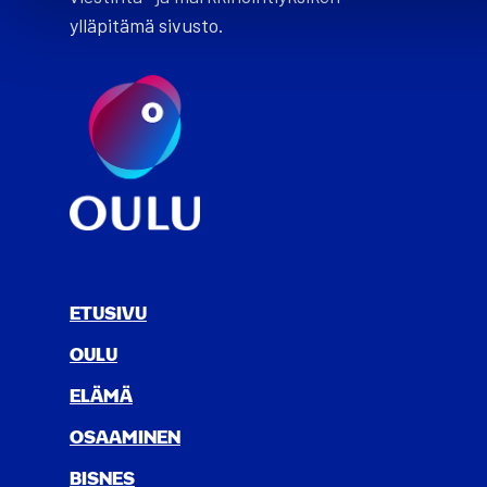
ylläpitämä sivusto.
ETUSIVU
OULU
ELÄ­MÄ
OSAA­MI­NEN
BIS­NES