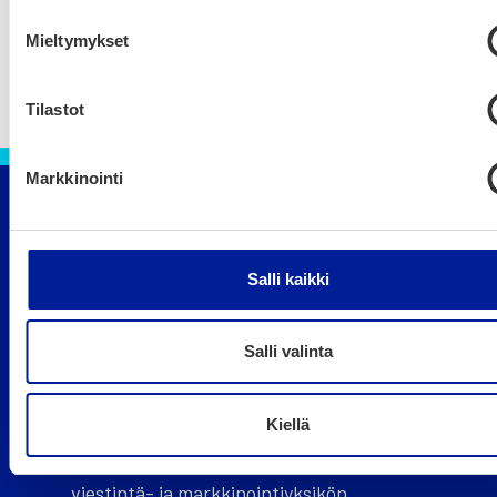
Mieltymykset
Tilastot
Markkinointi
Oulun kaupunki
Puhelin 08 558 410 (vaihde)
Salli kaikki
ouka.fi
Salli valinta
Kiellä
Oulu.com on Business Oulu -liikelaitoksen
viestintä- ja markkinointiyksikön