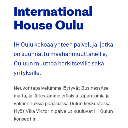
Inter­na­tio­nal
House Oulu
IH Oulu koko­aa yhteen pal­ve­lu­ja, jot­ka
on suun­nat­tu maa­han­muut­ta­neil­le,
Ouluun muut­toa har­kit­se­vil­le sekä
yri­tyk­sil­le.
Neu­von­ta­pal­ve­lum­me löy­ty­vät Busi­ness­A­se­
mal­ta, ja jär­jes­täm­me eri­lai­sia tapah­tu­mia ja
val­men­nuk­sia pää­asias­sa Oulun kes­kus­tas­sa.
Myös Vil­la Vic­to­rin pal­ve­lut kuu­lu­vat IH Oulun
kon­sep­tiin.