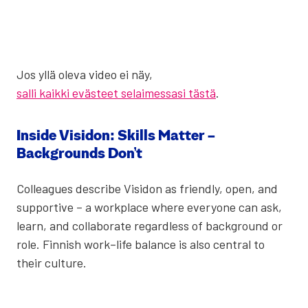
Jos yllä ole­va video ei näy,
salli kaikki evästeet selaimessasi tästä
.
Insi­de Visi­don: Skills Mat­ter –
Backgrounds Don’t
Col­lea­gues desc­ri­be Visi­don as friend­ly, open, and
sup­por­ti­ve – a workplace whe­re eve­ry­one can ask,
learn, and col­la­bo­ra­te regard­less of background or
role. Fin­nish work–life balance is also cent­ral to
their cul­tu­re.