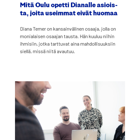
Mitä Oulu opet­ti Dia­nal­le asiois­
ta, joi­ta useim­mat eivät huo­maa
Dia­na Temer on kan­sain­vä­li­nen osaa­ja, jol­la on
monia­lai­sen osaa­jan taus­ta. Hän kuu­luu nii­hin
ihmi­siin, jot­ka tart­tu­vat aina mah­dol­li­suuk­siin
siel­lä, mis­sä nii­tä avau­tuu.