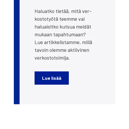
Haluat­ko tie­tää, mitä ver­
kos­to­työ­tä teem­me vai
haluai­sit­ko kut­sua mei­dät
mukaan tapah­tu­maan?
Lue artik­ke­lis­tam­me, mil­lä
tavoin olem­me aktii­vi­nen
ver­kos­to­toi­mi­ja.
Lue lisää