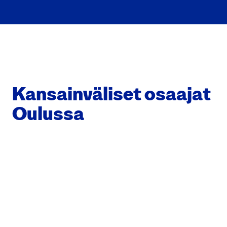
Kan­sain­vä­li­set osaa­jat
Oulus­sa