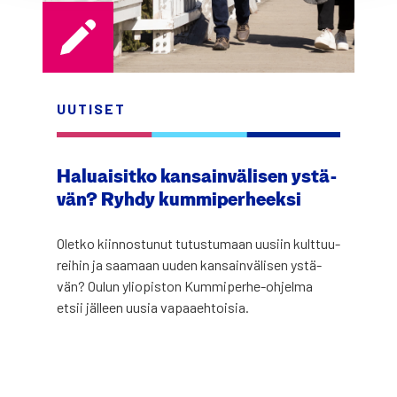
UUTI­SET
Haluai­sit­ko kan­sain­vä­li­sen ystä­
vän? Ryh­dy kum­mi­per­heek­si
Olet­ko kiin­nos­tu­nut tutus­tu­maan uusiin kult­tuu­
rei­hin ja saa­maan uuden kan­sain­vä­li­sen ystä­
vän? Oulun yli­opis­ton Kum­mi­per­he-ohjel­ma
etsii jäl­leen uusia vapaa­eh­toi­sia.