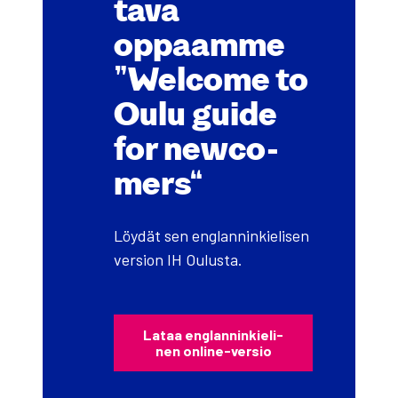
ta­va
oppaam­me
“Welco­me to
Oulu gui­de
for newco­
mers”
Löy­dät sen englan­nin­kie­li­sen
ver­sion IH Oulus­ta.
Lataa englan­nin­kie­li­
nen onli­ne-ver­sio