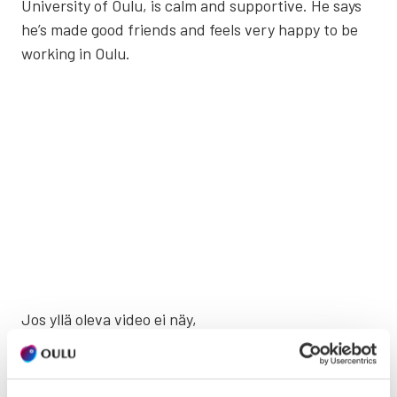
Uni­ver­si­ty of Oulu, is calm and sup­por­ti­ve. He says
he’s made good friends and feels very hap­py to be
wor­king in Oulu.
Jos yllä ole­va video ei näy,
salli kaikki evästeet selaimessasi tästä
.