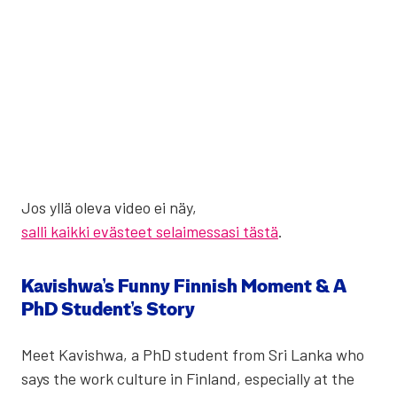
Jos yllä ole­va video ei näy,
salli kaikki evästeet selaimessasi tästä
.
Kavishwa’s Fun­ny Fin­nish Moment & A
PhD Student’s Sto­ry
Meet Kavishwa, a PhD stu­dent from Sri Lan­ka who
says the work cul­tu­re in Fin­land, especial­ly at the