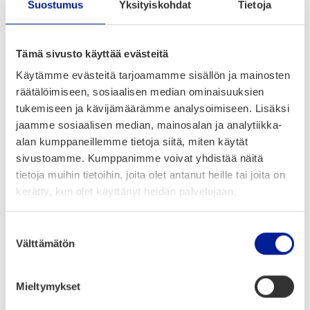
Sett­ling in Oulu with Fami­ly – Makoto’s
Suostumus
Yksityiskohdat
Tietoja
Sto­ry
Meet Mako­to, a fami­ly man from Japan who now
Tämä sivusto käyttää evästeitä
calls Oulu home. In this video, Mako­to sha­res his
Käytämme evästeitä tarjoamamme sisällön ja mainosten
expe­rience of reloca­ting to Oulu, talks about the
räätälöimiseen, sosiaalisen median ominaisuuksien
sup­port avai­lable, and how easi­ly his children were
tukemiseen ja kävijämäärämme analysoimiseen. Lisäksi
jaamme sosiaalisen median, mainosalan ja analytiikka-
able to find school places in Oulu.
alan kumppaneillemme tietoja siitä, miten käytät
sivustoamme. Kumppanimme voivat yhdistää näitä
tietoja muihin tietoihin, joita olet antanut heille tai joita on
Tutus­tu mui­hin osaa­ja­ta­ri­noi­hin
kerätty, kun olet käyttänyt heidän palvelujaan.
Suostumuksen
Välttämätön
valinta
Mieltymykset
Uuti­set & tapah­tu­