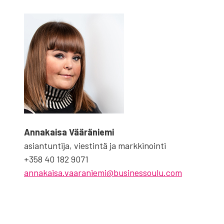
Anna­kai­sa Vää­rä­nie­mi
asian­tun­ti­ja, vies­tin­tä ja mark­ki­noin­ti
+358 40 182 9071
annakaisa.vaaraniemi@businessoulu.com