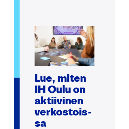
Lue, miten
IH Oulu on
aktii­vi­nen
ver­kos­tois­
sa