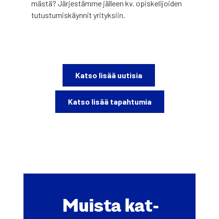
mäs­tä? Jär­jes­täm­me jäl­leen kv. opis­ke­li­joi­den
tutus­tu­mis­käyn­nit yri­tyk­siin.
Kat­so lisää uuti­sia
Kat­so lisää tapah­tu­mia
Muis­ta kat­