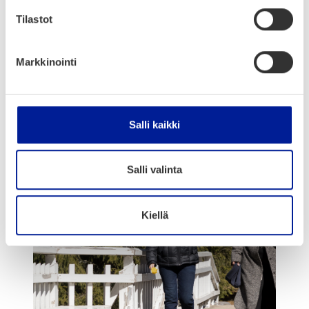
mat
Tilastot
Haluat­ko tie­tää enem­män tule­vis­ta tapah­tu­
Markkinointi
mis­ta ja akti­vi­tee­teis­ta Oulun alu­eel­la?
Salli kaikki
Salli valinta
Kiellä