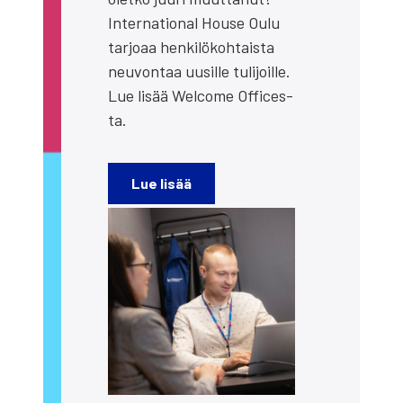
Inter­na­tio­nal House Oulu
tar­jo­aa hen­ki­lö­koh­tais­ta
neu­von­taa uusil­le tuli­joil­le.
Lue lisää Welco­me Offices­
ta.
Lue lisää