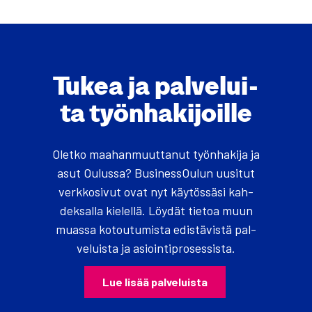
Tukea ja pal­ve­lui­
ta työn­ha­ki­joil­le
Olet­ko maa­han­muut­ta­nut työn­ha­ki­ja ja
asut Oulus­sa? Business­Oulun uusi­tut
verk­ko­si­vut ovat nyt käy­tös­sä­si kah­
dek­sal­la kie­lel­lä. Löy­dät tie­toa muun
muas­sa kotou­tu­mis­ta edis­tä­vis­tä pal­
ve­luis­ta ja asioin­ti­pro­ses­sis­ta.
Lue lisää pal­ve­luis­ta