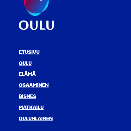
ETUSIVU
OULU
ELÄ­MÄ
OSAA­MI­NEN
BIS­NES
MAT­KAI­LU
OULUN­LAI­NEN