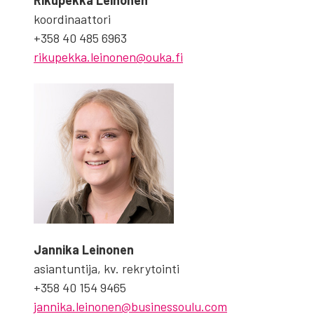
koor­di­naat­to­ri
+358 40 485 6963
rikupekka.leinonen@ouka.fi
Jan­ni­ka Lei­no­nen
asian­tun­ti­ja, kv. rek­ry­toin­ti
+358 40 154 9465
jannika.leinonen@businessoulu.com