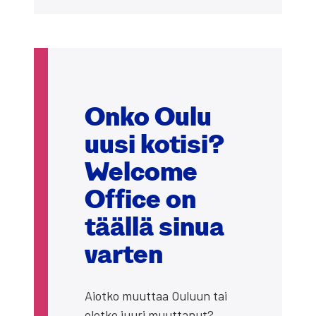
Onko Oulu
uusi koti­si?
Welco­me
Office on
tääl­lä sinua
var­ten
Aiot­ko muut­taa Ouluun tai
olet­ko juu­ri muut­ta­nut?