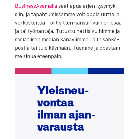
Busi­ness­A­se­mal­la
saat apua arjen kysy­myk­
siin, ja tapah­tu­mis­sam­me voit oppia uut­ta ja
ver­kos­toi­tua – olit sit­ten kan­sain­vä­li­nen osaa­
ja tai työ­nan­ta­ja. Tutus­tu net­ti­si­vui­him­me ja
sosi­aa­li­sen median kana­viim­me, lai­ta säh­kö­
pos­tia tai tule käy­mään. Tuem­me ja opas­tam­
me sinua eteen­päin.
Yleis­neu­
von­taa
ilman ajan­
va­raus­ta