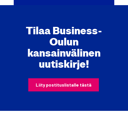
Tilaa Business­
Oulun
kan­sain­vä­li­nen
uutis­kir­je!
Lii­ty pos­ti­tus­lis­tal­le täs­tä