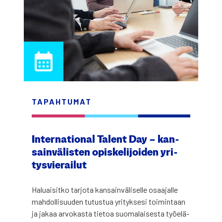
TAPAH­TU­MAT
Inter­na­tio­nal Talent Day – kan­
sain­vä­lis­ten opis­ke­li­joi­den yri­
tys­vie­rai­lut
Haluai­sit­ko tar­jo­ta kan­sain­vä­li­sel­le osaa­jal­le
mah­dol­li­suu­den tutus­tua yri­tyk­se­si toi­min­taan
ja jakaa arvo­kas­ta tie­toa suo­ma­lai­ses­ta työ­elä­