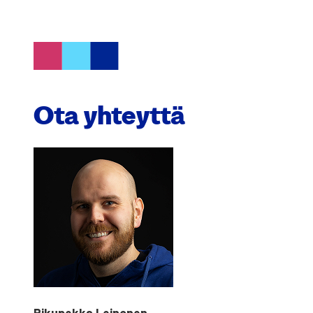
Ota yhteyt­tä
Riku­pek­ka Lei­no­nen