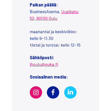
Pai­kan pääl­lä:
Busí­ness­A­se­ma,
Uusi­ka­tu
52, 90100 Oulu
maa­nan­tai ja kes­ki­viik­ko:
kel­lo 9–11.30
tiis­tai ja tors­tai: kel­lo 12–15
Säh­kö­pos­ti:
ihoulu@ouka.fi
Sosi­aa­li­nen media: