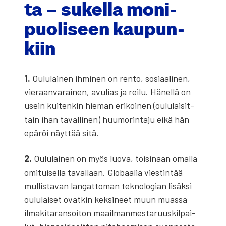
ta – sukel­la moni­
puo­li­seen kau­pun­
kiin
1.
Oulu­lai­nen ihmi­nen on ren­to, sosi­aa­li­nen,
vie­raan­va­rai­nen, avu­lias ja rei­lu. Hänel­lä on
usein kui­ten­kin hie­man eri­koi­nen (oulu­lai­sit­
tain ihan taval­li­nen) huu­mo­rin­ta­ju eikä hän
epä­röi näyt­tää sitä.
2.
Oulu­lai­nen on myös luo­va, toi­si­naan omal­la
omi­tui­sel­la taval­laan. Glo­baa­lia vies­tin­tää
mul­lis­ta­van lan­gat­to­man tek­no­lo­gian lisäk­si
oulu­lai­set ovat­kin kek­si­neet muun muas­sa
ilma­ki­ta­ran­soi­ton maa­il­man­mes­ta­ruus­kil­pai­