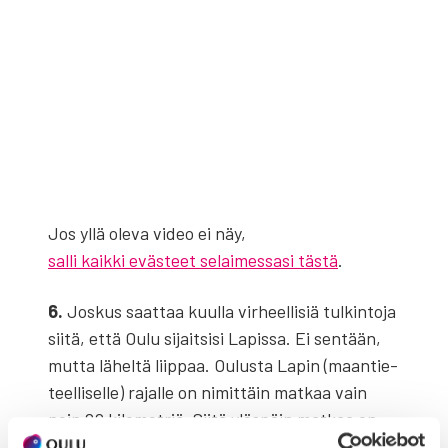
Jos yllä ole­va video ei näy,
salli kaikki evästeet selaimessasi tästä
.
6.
Jos­kus saat­taa kuul­la vir­heel­li­siä tul­kin­to­ja
sii­tä, että Oulu sijait­si­si Lapis­sa. Ei sen­tään,
mut­ta lähel­tä liip­paa. Oulus­ta Lapin (maan­tie­
teel­li­sel­le) rajal­le on nimit­täin mat­kaa vain
noin 80 kilo­met­riä. Sii­tä ylös­päin mat­kaa on
help­po ja nopea jat­kaa jyl­hil­le tun­tu­reil­le