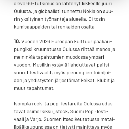
ole­va 6G-tut­ki­mus on läh­te­nyt liik­keel­le juu­ri
Oulus­ta, ja glo­baa­lis­ti tun­net­tu Nokia on suu­
rin yksi­tyi­nen työ­nan­ta­ja alu­eel­la. Ei tosin
kumi­saap­pai­den tai ren­kai­den osal­ta.
10.
Vuo­den 2026 Euroo­pan kult­tuu­ri­pää­kau­
pun­gik­si kruu­na­tus­sa Oulus­sa riit­tää menoa ja
mei­nin­kiä tapah­tu­mien muo­dos­sa ympä­ri
vuo­den. Musii­kin ystä­viä ilah­dut­ta­vat pait­si
suu­ret fes­ti­vaa­lit, myös pie­nem­pien toi­mi­joi­
den ja yhdis­tys­ten jär­jes­tä­mät kei­kat, klu­bit ja
muut tapah­tu­mat.
Isom­pia rock- ja pop-fes­ta­rei­ta Oulus­sa edus­
ta­vat esi­mer­kik­si Qstock, Suo­mi Pop ‑fes­ti­
vaa­li ja Var­jo. Suo­men itseoi­keu­te­tus­sa metal­
li­pää­kau­pun­gis­sa on tie­tys­ti mai­nit­ta­va myös