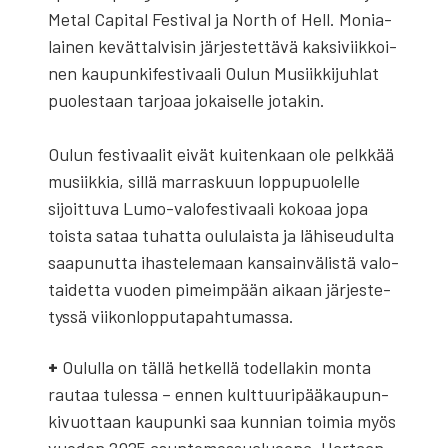
Metal Capi­tal Fes­ti­val ja North of Hell. Monia­
lai­nen kevät­tal­vi­sin jär­jes­tet­tä­vä kak­si­viik­koi­
nen kau­pun­ki­fes­ti­vaa­li Oulun Musiik­ki­juh­lat
puo­les­taan tar­jo­aa jokai­sel­le jota­kin.
Oulun fes­ti­vaa­lit eivät kui­ten­kaan ole pelk­kää
musiik­kia, sil­lä mar­ras­kuun lop­pu­puo­lel­le
sijoit­tu­va Lumo-valo­fes­ti­vaa­li koko­aa jopa
tois­ta sataa tuhat­ta oulu­lais­ta ja lähi­seu­dul­ta
saa­pu­nut­ta ihas­te­le­maan kan­sain­vä­lis­tä valo­
tai­det­ta vuo­den pimeim­pään aikaan jär­jes­te­
tys­sä vii­kon­lop­pu­ta­pah­tu­mas­sa.
+
Oulul­la on täl­lä het­kel­lä todel­la­kin mon­ta
rau­taa tules­sa – ennen kult­tuu­ri­pää­kau­pun­
ki­vuot­taan kau­pun­ki saa kun­nian toi­mia myös