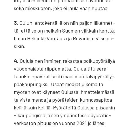
lut, bis­ne­si­deoit­ten pitc­haa­mi­sen avan­nos­ta
sekä mies­kuo­ron, joka ei lau­la vaan huu­taa.
3.
Oulun len­to­ken­täl­lä on niin pal­jon lii­ken­net­
tä, että se on mel­kein Suo­men vilk­kain kent­tä.
Ilman Hel­sin­ki-Van­taa­ta ja Rova­nie­meä se oli­
si­kin.
4.
Oulu­lai­nen ihmi­nen rakas­taa pol­ku­pyö­räi­lyä
vuo­de­na­jas­ta riip­pu­mat­ta. Oulua titu­lee­ra­
taan­kin epä­vi­ral­li­ses­ti maa­il­man tal­vi­pyö­räi­ly­
pää­kau­pun­gik­si. Useat mediat ulko­mai­ta
myö­ten ovat käy­neet Oulus­sa ihmet­te­le­mäs­sä
tal­vis­ta menoa ja pyö­rä­tei­den kun­nos­sa­pi­toa
kelil­lä kuin kelil­lä. Pyö­rä­tei­tä Oulus­sa pii­saa­kin
– kau­pun­gis­sa ja sen ympä­ris­tös­sä pyö­rä­tie­
ver­kos­ton pituus on vuon­na 2021 jo lähes