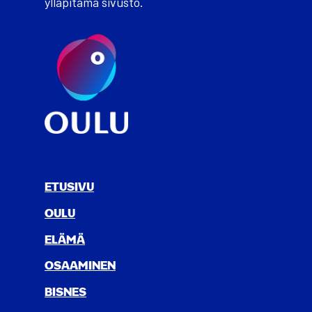
ylläpitämä sivusto.
ETUSIVU
OULU
ELÄ­MÄ
OSAA­MI­NEN
BIS­NES