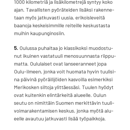
1000 kilo­met­riä ja lisä­ki­lo­met­re­jä syn­tyy koko
ajan. Taval­lis­ten pyö­rä­tei­den lisäk­si raken­ne­
taan myös jat­ku­vas­ti uusia, eri­kois­le­vei­tä
baa­no­ja kes­kei­sim­mil­le rei­teil­le kes­kus­tas­ta
mui­hin kau­pun­gi­no­siin.
5.
Oulus­sa puhal­taa jo klas­si­kok­si muo­dos­tu­
nut ikui­nen vas­ta­tuu­li meno­suun­nas­ta riip­pu­
mat­ta. Oulu­lai­set ovat lan­see­ran­neet jopa
Oulu-ilmeen, jon­ka voit huo­ma­ta hyvin tuu­li­si­
na päi­vi­nä pyö­räi­li­jöi­den kas­voil­la esi­mer­kik­si
Meri­kos­ken sil­to­ja ylit­täes­sä­si. Tuu­len hyö­dyt
ovat kui­ten­kin elin­tär­kei­tä alu­eel­le. Oulun
seu­tu on nimit­täin Suo­men mer­kit­tä­vin tuu­li­
voi­ma­ra­ken­ta­mi­sen kes­kus, jon­ka myö­tä alu­
eel­le avau­tuu jat­ku­vas­ti lisää työ­paik­ko­ja.