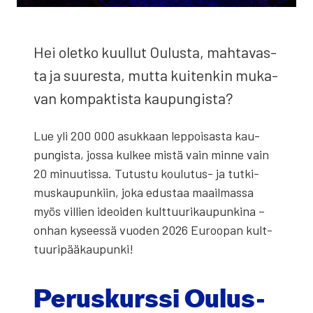
Hei olet­ko kuul­lut Oulus­ta, mah­ta­vas­
ta ja suu­res­ta, mut­ta kui­ten­kin muka­
van kom­pak­tis­ta kau­pun­gis­ta?
Lue yli 200 000 asuk­kaan lep­poi­sas­ta kau­
pun­gis­ta, jos­sa kul­kee mis­tä vain min­ne vain
20 minuu­tis­sa. Tutus­tu kou­lu­tus- ja tut­ki­
mus­kau­pun­kiin, joka edus­taa maa­il­mas­sa
myös vil­lien ideoi­den kult­tuu­ri­kau­pun­ki­na –
onhan kysees­sä vuo­den 2026 Euroo­pan kult­
tuu­ri­pää­kau­pun­ki!
Perus­kurs­si Oulus­