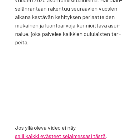
vuo­den 2025 asun­to­mes­sua­lu­ee­na. Har­taan­
se­län­ran­taan raken­tuu seu­raa­vien vuo­sien
aika­na kes­tä­vän kehi­tyk­sen peri­aat­tei­den
mukai­nen ja luon­toar­vo­ja kun­nioit­ta­va asui­
na­lue, joka pal­ve­lee kaik­kien oulu­lais­ten tar­
pei­ta.
Jos yllä ole­va video ei näy,
salli kaikki evästeet selaimessasi tästä
.