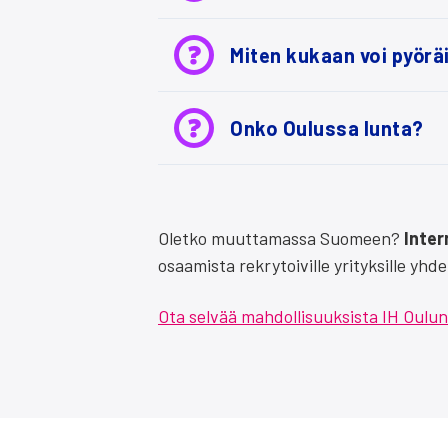
Miten kukaan voi pyö­räil­l
Onko Oulus­sa lun­ta?
Olet­ko muut­ta­mas­sa Suo­meen?
Inter
osaa­mis­ta rek­ry­toi­vil­le yri­tyk­sil­le y
Ota sel­vää mah­dol­li­suuk­sis­ta IH Oulun 