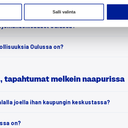
lus­sa esi­mer­kik­si ICT-alal­la?
Salli valinta
työ­mah­dol­li­suu­det Oulus­sa?
dol­li­suuk­sia Oulus­sa on?
a, tapah­tu­mat mel­kein naa­pu­ris­sa
lal­la joel­la ihan kau­pun­gin kes­kus­tas­sa?
us­sa on?