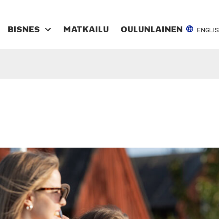
ENGLI
BIS­NES
MAT­KAI­LU
OULUN­LAI­NEN