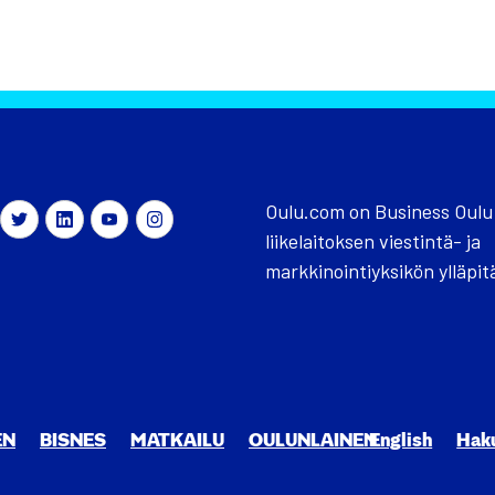
Oulu.com on Business Oulu
liikelaitoksen viestintä- ja
markkinointiyksikön ylläpit
EN
BIS­NES
MAT­KAI­LU
OULUN­LAI­NEN
English
Hak