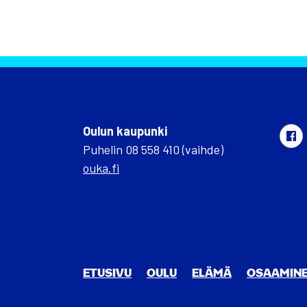
Oulun kaupunki
Puhelin 08 558 410 (vaihde)
ouka.fi
ETUSIVU
OULU
ELÄ­MÄ
OSAA­MI­N