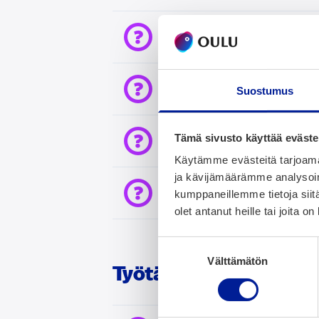
Onko Oulu vil­kas kau­pu
Mitä voin teh­dä vapaa-aja
Suostumus
Tämä sivusto käyttää eväste
Mikä on käte­vin tapa li
Käytämme evästeitä tarjoama
ja kävijämäärämme analysoim
Onko asu­mi­nen kal­lis­t
kumppaneillemme tietoja siitä
olet antanut heille tai joita o
Suostumuksen
Välttämätön
valinta
Työ­tä ja opis­ke­lua poh