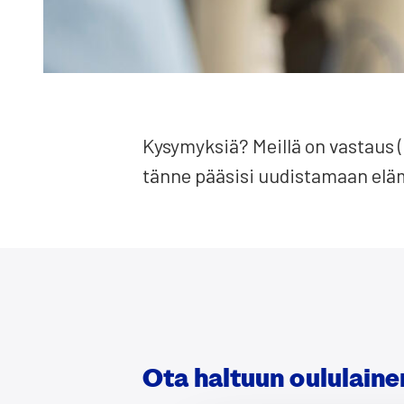
Kysy­myk­siä? Meil­lä on vas­taus (
tän­ne pää­si­si uudis­ta­maan el
Ota hal­tuun oulu­lai­nen