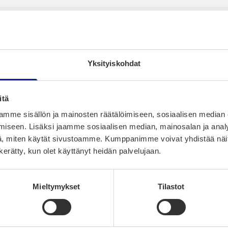
n­ki?
l­la? Mil­lai­sia tapah­tu­mia Oulus­sa jär­jes­te­tä
Yksityiskohdat
itä
ik­kua Oulus­sa?
mme sisällön ja mainosten räätälöimiseen, sosiaalisen median
iseen. Lisäksi jaamme sosiaalisen median, mainosalan ja analy
a Oulus­sa?
, miten käytät sivustoamme. Kumppanimme voivat yhdistää näitä t
n kerätty, kun olet käyttänyt heidän palvelujaan.
Mieltymykset
Tilastot
­joi­sen par­haas­sa pai­kas­sa