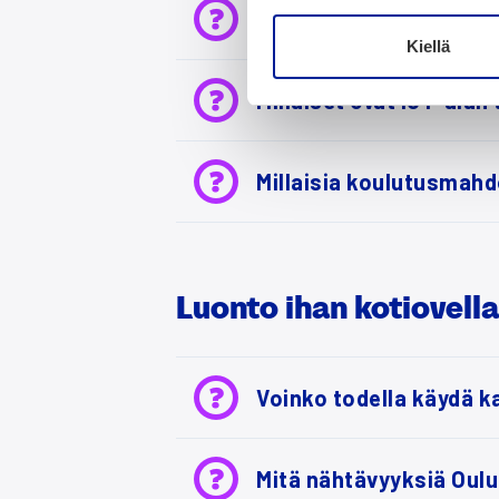
Mil­lai­sia pal­kat ovat Ou
Kiellä
Mil­lai­set ovat ICT-alan 
Mil­lai­sia kou­lu­tus­mah­
Luon­to ihan kotio­vel­l
Voin­ko todel­la käy­dä ka
Mitä näh­tä­vyyk­siä Oul