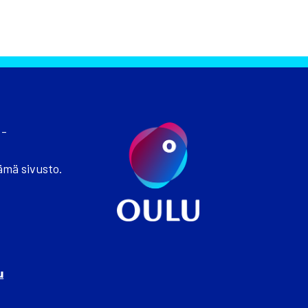
 -
ämä sivusto.
u