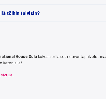
ä töi­hin tal­vi­sin?
­na­tio­nal House Oulu
koko­aa eri­lai­set neu­von­ta­pal­ve­lut maa­
hden katon alle!
sivul­la.