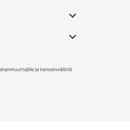
Miten kukaan voi pyöräillä töihin t
Onko Oulussa lunta?
han­muut­ta­jil­le ja kan­sain­vä­lis­tä