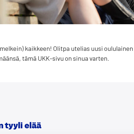
mel­kein) kaik­keen! Olit­pa ute­lias uusi oulu­lai­nen
ä­mään­sä, tämä UKK-sivu on sinua var­ten.
 tyy­li elää