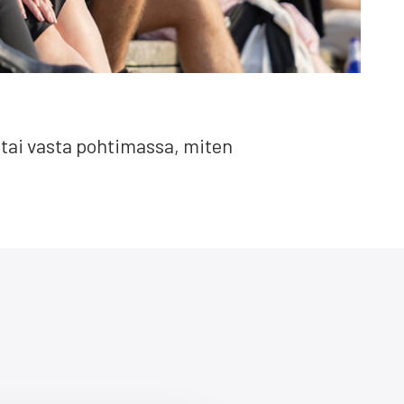
 tai vas­ta poh­ti­mas­sa, miten