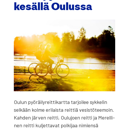
kesäl­lä Oulus­sa
Oulun pyö­räi­ly­reit­ti­kart­ta tar­joi­lee syk­ke­lin
sel­kään kol­me eri­lais­ta reit­tiä vesis­tö­tee­moin.
Kah­den jär­ven reit­ti, Oulu­joen reit­ti ja Merel­li­
nen reit­ti kul­jet­ta­vat pol­ki­jaa nimien­sä