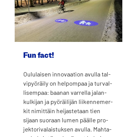
Fun fact!
Oulu­lai­sen inno­vaa­tion avul­la tal­
vi­pyö­räi­ly on hel­pom­paa ja tur­val­
li­sem­paa: baa­nan var­rel­la jalan­
kul­ki­jan ja pyö­räi­li­jän lii­ken­ne­mer­
kit nimit­täin hei­jas­te­taan tien
sijaan suo­raan lumen pääl­le pro­
jek­to­ri­va­lais­tuk­sen avul­la. Mah­ta­