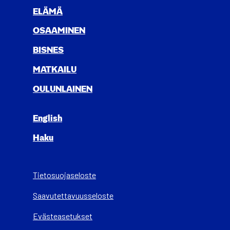
ELÄ­MÄ
OSAA­MI­NEN
BIS­NES
MAT­KAI­LU
OULUN­LAI­NEN
English
Haku
Tietosuojaseloste
Saa­vu­tet­ta­vuus­se­los­te
Evästeasetukset