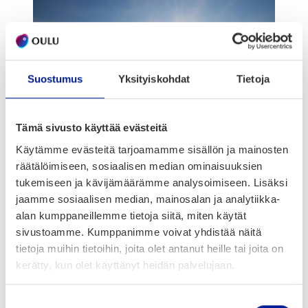
Suostumus
Yksityiskohdat
Tietoja
Tämä sivusto käyttää evästeitä
Käytämme evästeitä tarjoamamme sisällön ja mainosten
räätälöimiseen, sosiaalisen median ominaisuuksien
Puo­let pyö­räi­le­vis­tä oulu­lai­sis­ta tekee sitä tal­
tukemiseen ja kävijämäärämme analysoimiseen. Lisäksi
jaamme sosiaalisen median, mainosalan ja analytiikka-
vel­la­kin – siis pol­kee ympä­ri vuo­den, han­ki­ke­
alan kumppaneillemme tietoja siitä, miten käytät
leil­lä­kin! Tal­vi­pyö­räi­ly ei ole Oulus­sa ihme­tyk­
sivustoamme. Kumppanimme voivat yhdistää näitä
sen aihe, vaan vau­vas­ta vaa­riin poten­ti­aa­li­
tietoja muihin tietoihin, joita olet antanut heille tai joita on
nen tapa liik­kua pai­kas­ta toi­seen. Kau­pun­ki
kerätty, kun olet käyttänyt heidän palvelujaan.
on suun­ni­tel­tu sel­lai­seen.
Suostumuksen