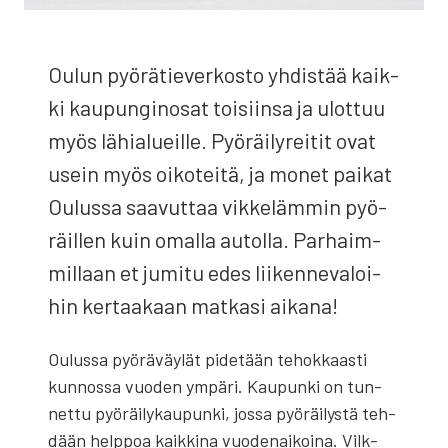
Oulun pyö­rä­tie­ver­kos­to yhdis­tää kaik­
ki kau­pun­gin­osat toi­siin­sa ja ulot­tuu
myös lähia­lueil­le. Pyö­räi­ly­rei­tit ovat
usein myös oiko­tei­tä, ja monet pai­kat
Oulus­sa saa­vut­taa vik­ke­läm­min pyö­
räil­len kuin omal­la autol­la. Par­haim­
mil­laan et jumi­tu edes lii­ken­ne­va­loi­
hin ker­taa­kaan mat­ka­si aika­na!
Oulus­sa pyö­rä­väy­lät pide­tään tehok­kaas­ti
kun­nos­sa vuo­den ympä­ri. Kau­pun­ki on tun­
net­tu pyö­räi­ly­kau­pun­ki, jos­sa pyö­räi­lys­tä teh­
dään help­poa kaik­ki­na vuo­de­nai­koi­na. Vilk­