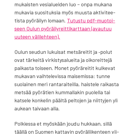
mukais­ten vesia­luei­den luo – onpa muka­na
muka­via suo­si­tuk­sia myös muus­ta akti­vi­tee­
tis­ta pyö­räi­lyn lomaan.
Tutus­tu pdf-muo­toi­
seen Oulun pyö­räi­ly­reit­ti­kart­taan (avau­tuu
uuteen väli­leh­teen).
Oulun seu­dun lukui­sat met­sä­rei­tit ja ‑polut
ovat tär­kei­tä vir­kis­ty­sa­luei­ta ja oiko­reit­te­jä
pai­kas­ta toi­seen. Monet pyö­rä­rei­tit kul­ke­vat
muka­van vaih­te­le­vis­sa mai­se­mis­sa: tun­ne
suo­lai­nen meri ran­ta­rai­teil­la, hais­te­le rai­kas­ta
met­sää pyö­rä­tien kum­mal­la­kin puo­lel­la tai
kat­se­le kon­ke­lin pääl­tä pel­to­jen ja niit­ty­jen yli
aukean tai­vaan alla.
Pol­kies­sa et myös­kään jou­du huk­kaan, sil­lä
tääl­lä on Suo­men kat­ta­vin pyö­rä­lii­ken­teen vii­