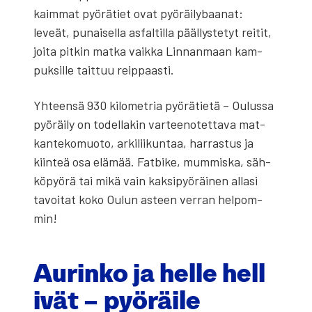
kaim­mat pyö­rä­tiet ovat pyö­räi­ly­baa­nat:
leveät, punai­sel­la asfal­til­la pääl­lys­te­tyt rei­tit,
joi­ta pit­kin mat­ka vaik­ka Lin­nan­maan kam­
puk­sil­le tait­tuu reip­paas­ti.
Yhteen­sä 930 kilo­met­ria pyö­rä­tie­tä – Oulus­sa
pyö­räi­ly on todel­la­kin var­tee­no­tet­ta­va mat­
kan­te­ko­muo­to, arki­lii­kun­taa, har­ras­tus ja
kiin­teä osa elä­mää. Fat­bi­ke, mum­mis­ka, säh­
kö­pyö­rä tai mikä vain kak­si­pyö­räi­nen alla­si
tavoi­tat koko Oulun asteen ver­ran hel­pom­
min!
Aurin­ko ja hel­le hel­l
i­vät – pyö­räi­le