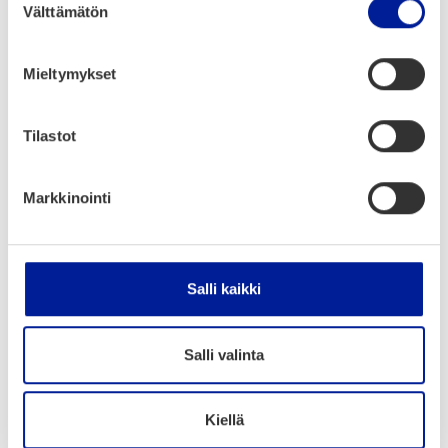
Väy­lien tehok­kaal­la kun­nos­sa­pi­dol­la var­mis­te­
Välttämätön
valinta
taan se, että käve­ly ja pyö­räi­ly ovat useim­mil­le
mat­koil­le aina var­tee­no­tet­ta­va vaih­toeh­to
Mieltymykset
ympä­ri vuo­den. Jos siis haluat muut­tua
oikeak­si oulu­lai­sek­si, hyp­pää pyö­rän sel­kään
tam­mi­kuus­sa ja läh­de ihas­te­le­maan huur­teis­
Tilastot
ta kau­pun­kia! Maas­to­pyö­ril­lä ja läs­ki­pyö­ril­lä
liik­ku­vil­le löy­tyy Kaak­ku­ris­ta mah­ta­va ulkoi­lu­
Markkinointi
reit­ti vaih­te­le­vi­ne maas­toi­neen. Meri-Top­pi­lan
tal­viul­koi­lu­reit­ti nuo­tio­paik­koi­neen on ihas­
tut­ta­va koh­de vaik­ka koko per­heen kans­sa.
Salli kaikki
Lue lisää Oulun kau­pun­gin sivuil­ta (avau­tuu
uuteen väli­leh­teen).
Salli valinta
Myyt­ti hur­jas­ti varus­tau­tu­neis­ta tal­vi­pyö­räi­li­
jöis­tä on todel­la­kin vain myyt­ti, sil­lä aivan
Kiellä
taval­li­set läm­pi­mät vaat­teet ja kypä­rä riit­tä­