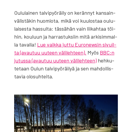
Oulu­lai­nen tal­vi­pyö­räi­ly on kerän­nyt kan­sain­
vä­lis­tä­kin huo­mio­ta, mikä voi kuu­los­taa oulu­
lai­ses­ta has­sul­ta: täs­sä­hän vain lii­kah­taa töi­
hin, kou­luun ja har­ras­tuk­siin mitä arki­sim­mal­
la taval­la!
Lue vaik­ka jut­tu Euro­new­sin sivuil­
ta (avau­tuu uuteen väli­leh­teen).
Myös
BBC:n
jutus­sa (avau­tuu uuteen väli­leh­teen)
heh­ku­
te­taan Oulun tal­vi­pyö­räi­lyä ja sen mah­dol­lis­
ta­via olo­suh­tei­ta.