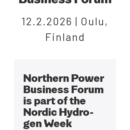
12.2.2026
| Oulu,
Fin­land
Nort­hern Power
Busi­ness Forum
is part of the
Nor­dic Hydro­
gen Week