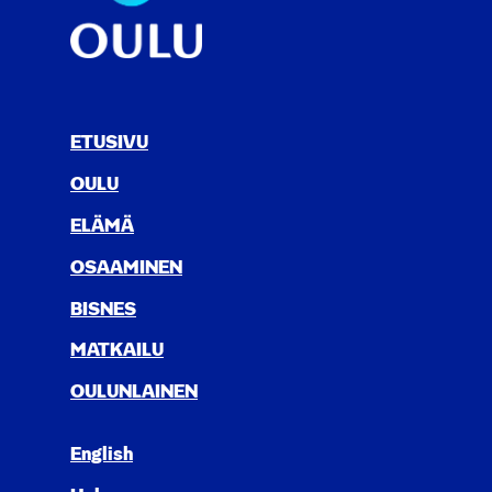
ETUSIVU
OULU
ELÄ­MÄ
OSAA­MI­NEN
BIS­NES
MAT­KAI­LU
OULUN­LAI­NEN
English