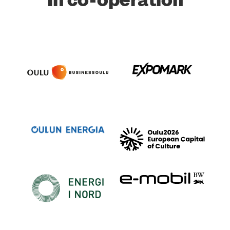
In co-ope­ra­tion