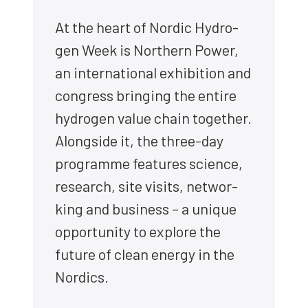
At the heart of Nor­dic Hydro­
gen Week is Nort­hern Power,
an inter­na­tio­nal exhi­bi­tion and
congress brin­ging the enti­re
hydro­gen value chain toget­her.
Along­si­de it, the three-day
pro­gram­me fea­tu­res science,
research, site visits, networ­
king and busi­ness – a unique
oppor­tu­ni­ty to explo­re the
futu­re of clean ener­gy in the
Nor­dics.