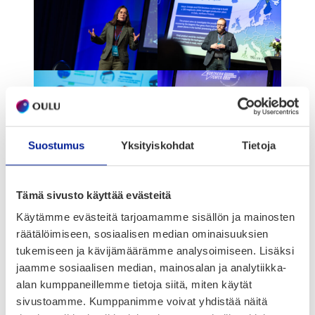
Suostumus
Yksityiskohdat
Tietoja
Tämä sivusto käyttää evästeitä
Käytämme evästeitä tarjoamamme sisällön ja mainosten
What is Nor­dic
räätälöimiseen, sosiaalisen median ominaisuuksien
tukemiseen ja kävijämäärämme analysoimiseen. Lisäksi
Hydro­gen Week?
jaamme sosiaalisen median, mainosalan ja analytiikka-
alan kumppaneillemme tietoja siitä, miten käytät
sivustoamme. Kumppanimme voivat yhdistää näitä
Nor­dic Hydro­gen week is a three-day