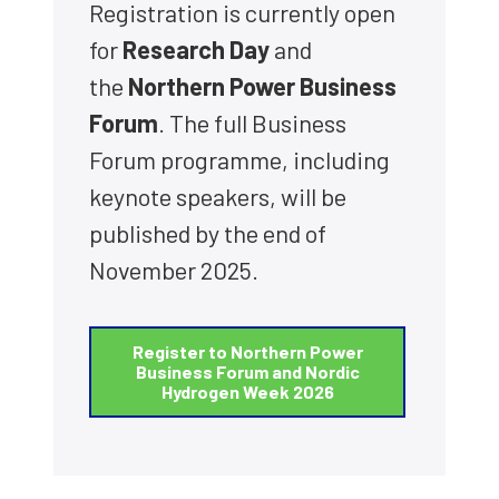
Regi­stra­tion is cur­rent­ly open
for
Research Day
and
the
Nort­hern Power Busi­ness
Forum
. The full Busi­ness
Forum pro­gram­me, inclu­ding
key­no­te spea­kers, will be
publis­hed by the end of
Novem­ber 2025.
Regis­ter to Nort­hern Power
Busi­ness Forum and Nor­dic
Hydro­gen Week 2026