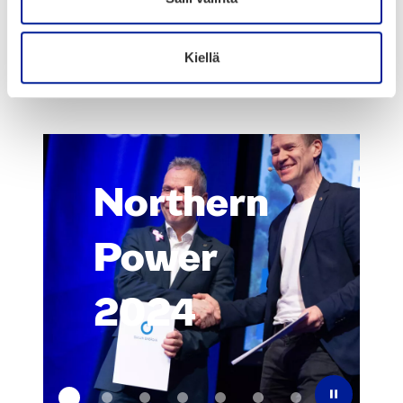
Nort­hern Power
event pho­tos 2023–
Kiellä
2024
Nort­hern
Power
2024