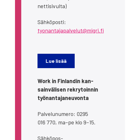
net­ti­si­vul­ta)
Säh­kö­pos­ti:
tyonantajapalvelut@migri.fi
Lue lisää
Work in Fin­lan­din kan­
sain­vä­li­sen rek­ry­toin­nin
työ­nan­ta­ja­neu­von­ta
Pal­ve­lu­nu­me­ro: 0295
016 770, ma–pe klo 9–15.
Säh­kö­pos­