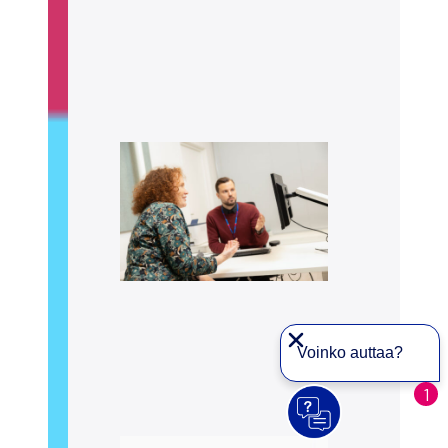
Voinko auttaa?
1