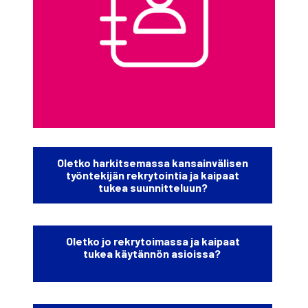
Olet­ko har­kit­se­mas­sa kan­sain­vä­li­sen
työn­te­ki­jän rek­ry­toin­tia ja kai­paat
tukea suun­nit­te­luun?
Olet­ko jo rek­ry­toi­mas­sa ja kai­paat
tukea käy­tän­nön asiois­sa?