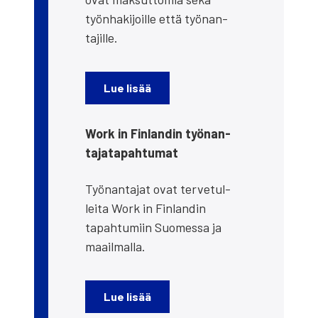
työn­ha­ki­joil­le että työ­nan­
ta­jil­le.
Lue lisää
Work in Fin­lan­din työ­nan­
ta­ja­ta­pah­tu­mat
Työ­nan­ta­jat ovat ter­ve­tul­
lei­ta Work in Fin­lan­din
tapah­tu­miin Suo­mes­sa ja
maa­il­mal­la.
L
ue lisää