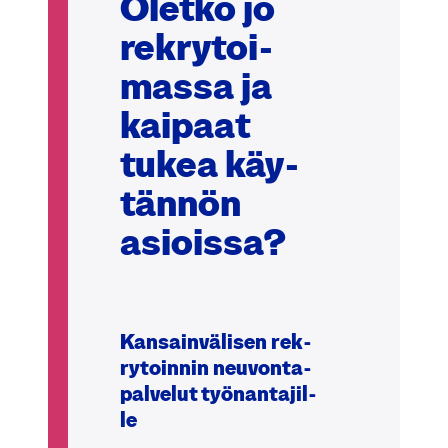
Olet­ko jo
rek­ry­toi­
mas­sa ja
kai­paat
tukea käy­
tän­nön
asiois­sa?
Kan­sain­vä­li­sen rek­
ry­toin­nin neu­von­ta­
pal­ve­lut työ­nan­ta­jil­
le