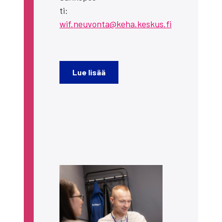
ti:
wif.neuvonta@keha.keskus.fi
Lue lisää