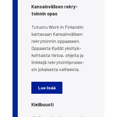
Kan­sain­vä­li­sen rek­ry­
toin­nin opas
Tutus­tu Work in Fin­lan­din
kat­ta­vaan Kan­sain­vä­li­sen
rek­ry­toin­nin oppaa­seen.
Oppaas­ta löy­dät yksi­tyis­
koh­tais­ta tie­toa, ohjei­ta ja
link­ke­jä rek­ry­toin­ti­pro­ses­
sin jokai­ses­ta vai­hees­ta.
Lue lisää
Kie­li­buus­ti