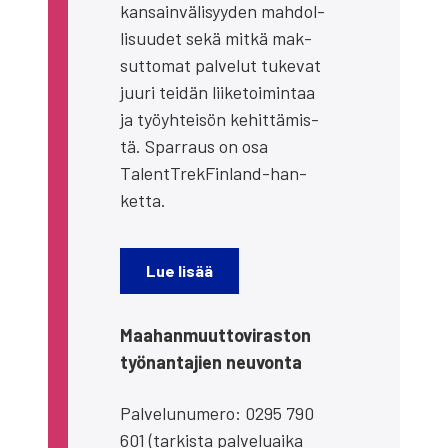
kan­sain­vä­li­syy­den mah­dol­
li­suu­det sekä mit­kä mak­
sut­to­mat pal­ve­lut tuke­vat
juu­ri tei­dän lii­ke­toi­min­taa
ja työyh­tei­sön kehit­tä­mis­
tä. Spar­raus on osa
TalentT­rek­Fin­land-han­
ket­ta.
Lue lisää
Maa­han­muut­to­vi­ras­ton
työ­nan­ta­jien neu­von­ta
Pal­ve­lu­nu­me­ro: 0295 790
601 (tar­kis­ta pal­ve­luai­ka