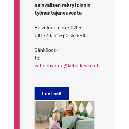
sain­vä­li­sen rek­ry­toin­nin
työ­nan­ta­ja­neu­von­ta
Pal­ve­lu­nu­me­ro: 0295
016 770, ma–pe klo 9–15.
Säh­kö­pos­
ti:
wif.neuvonta@keha.keskus.fi
Lue lisää