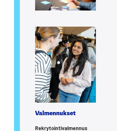
Val­men­nuk­set
Rek­ry­toin­ti­val­men­nus