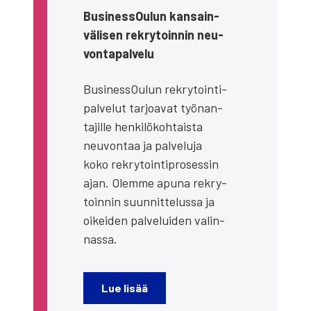
Business­Oulun kan­sain­
vä­li­sen rek­ry­toin­nin neu­
von­ta­pal­ve­lu
Business­Oulun rek­ry­toin­ti­
pal­ve­lut tar­joa­vat työ­nan­
ta­jil­le hen­ki­lö­koh­tais­ta
neu­von­taa ja pal­ve­lu­ja
koko rek­ry­toin­ti­pro­ses­sin
ajan. Olem­me apu­na rek­ry­
toin­nin suun­nit­te­lus­sa ja
oikei­den pal­ve­lui­den valin­
nas­sa.
Lue lisää