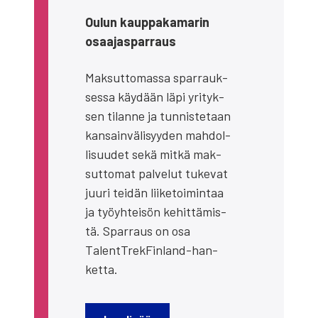
Oulun kaup­pa­ka­ma­rin
osaa­jas­par­raus
Mak­sut­to­mas­sa spar­rauk­
ses­sa käy­dään läpi yri­tyk­
sen tilan­ne ja tun­nis­te­taan
kan­sain­vä­li­syy­den mah­dol­
li­suu­det sekä mit­kä mak­
sut­to­mat pal­ve­lut tuke­vat
juu­ri tei­dän lii­ke­toi­min­taa
ja työyh­tei­sön kehit­tä­mis­
tä. Spar­raus on osa
TalentT­rek­Fin­land-han­
ket­ta.