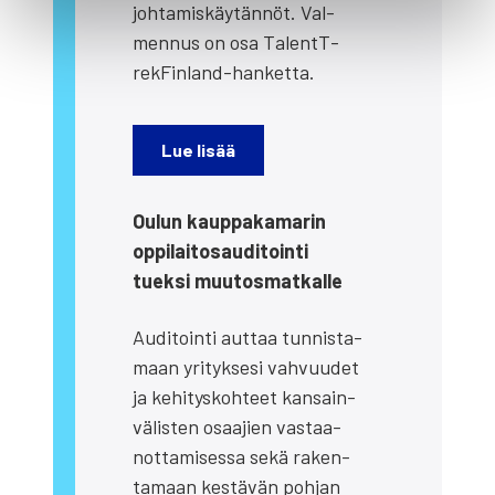
joh­ta­mis­käy­tän­nöt. Val­
men­nus on osa TalentT­
rek­Fin­land-han­ket­ta.
Lue lisää
Oulun kaup­pa­ka­ma­rin
oppi­lai­to­sau­di­toin­ti
tuek­si muu­tos­mat­kal­le
Audi­toin­ti aut­taa tun­nis­ta­
maan yri­tyk­se­si vah­vuu­det
ja kehi­tys­koh­teet kan­sain­
vä­lis­ten osaa­jien vas­taa­
not­ta­mi­ses­sa sekä raken­
ta­maan kes­tä­vän poh­jan