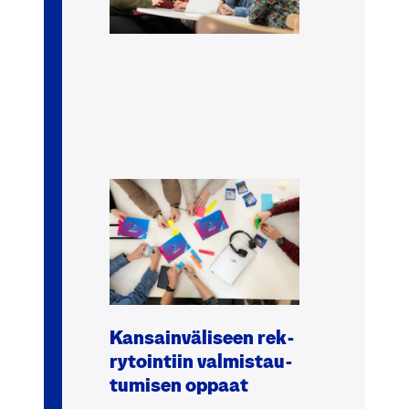
Kan­sain­vä­li­seen rek­
ry­toin­tiin val­mis­tau­
tu­mi­sen oppaat