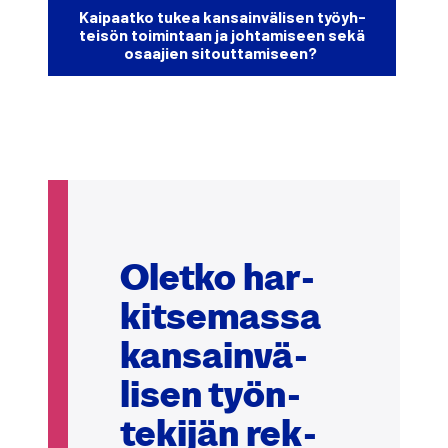
Kai­paat­ko tukea kan­sain­vä­li­sen työyh­
tei­sön toi­min­taan ja joh­ta­mi­seen sekä
osaa­jien sitout­ta­mi­seen?
Olet­ko har­
kit­se­mas­sa
kan­sain­vä­
li­sen työn­
te­ki­jän rek­