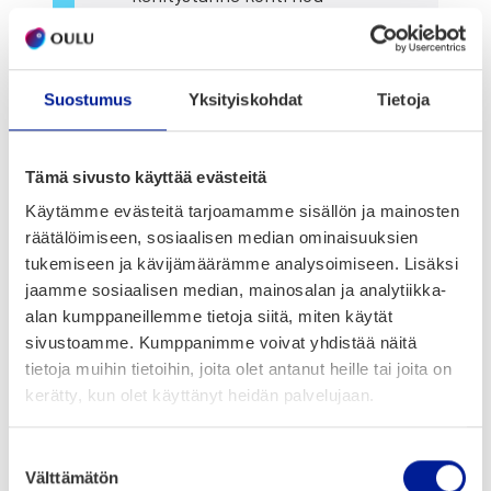
kut­te­le­vam­paa, osal­lis­ta­
vam­paa ja moni­muo­toi­
sem­paa työyh­tei­söä.
Suostumus
Yksityiskohdat
Tietoja
Lue lisää
Tämä sivusto käyttää evästeitä
Käytämme evästeitä tarjoamamme sisällön ja mainosten
Joh­ta­juus­men­to­roin­ti
räätälöimiseen, sosiaalisen median ominaisuuksien
tukemiseen ja kävijämäärämme analysoimiseen. Lisäksi
Mak­su­ton ohjel­ma vah­vis­
jaamme sosiaalisen median, mainosalan ja analytiikka-
taa pien­ten ja kes­ki­suur­
alan kumppaneillemme tietoja siitä, miten käytät
sivustoamme. Kumppanimme voivat yhdistää näitä
ten suo­ma­lais­ten yri­tys­ten
tietoja muihin tietoihin, joita olet antanut heille tai joita on
joh­ta­jien ja esi­hen­ki­löi­den
kerätty, kun olet käyttänyt heidän palvelujaan.
joh­ta­mis­tai­to­ja, jot­ta he
voi­vat vie­dä tii­min­sä kan­
Suostumuksen
sain­vä­li­sem­pään tule­vai­
Välttämätön
valinta