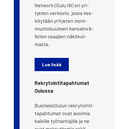
Network (Oulu IN) on yri­
tys­ten ver­kos­to, jos­sa kes­
ki­ty­tään yri­tys­ten moni­
muo­toi­suu­teen kan­sain­vä­
lis­ten osaa­jien näkö­kul­
mas­ta.
Lue lisää
Rek­ry­toin­ti­ta­pah­tu­mat
Oulus­sa
Business­Oulun
rek­ry­toin­ti­
ta­pah­tu­mat ovat avoi­mia
kai­kil­le työ­nan­ta­jil­le ja ne
ovat mak­sut­to­mia sekä