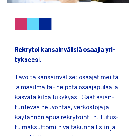
Rek­ry­toi kan­sain­vä­li­siä osaa­jia yri­
tyk­see­si.
Tavoi­ta kan­sain­vä­li­set osaa­jat meil­tä
ja maa­il­mal­ta- hel­po­ta osaa­ja­pu­laa ja
kas­va­ta kil­pai­lu­ky­kyä­si. Saat asian­
tun­te­vaa neu­von­taa, ver­kos­to­ja ja
käy­tän­nön apua rek­ry­toin­tiin. Tutus­
tu mak­sut­to­miin val­ta­kun­nal­li­siin ja