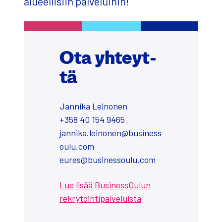
alu­eel­li­siin pal­ve­lui­hin!
Ota yhteyt­
tä
Jan­ni­ka Lei­no­nen
+358 40 154 9465
jannika.leinonen@business
oulu.com
eures@businessoulu.com
Lue lisää Business­Oulun
rek­ry­toin­ti­pal­ve­luis­ta