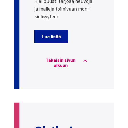
Kie­li­buus­ti tar­jo­aa neu­vo­ja
ja mal­le­ja toi­mi­vaan moni­
kie­li­syy­teen
Lue lisää
Takai­sin sivun
alkuun