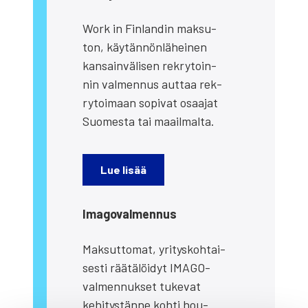
Work in Fin­lan­din mak­su­
ton, käy­tän­nön­lä­hei­nen
kan­sain­vä­li­sen rek­ry­toin­
nin val­men­nus aut­taa rek­
ry­toi­maan sopi­vat osaa­jat
Suo­mes­ta tai maa­il­mal­ta.
Lue lisää
Ima­go­val­men­nus
Mak­sut­to­mat, yri­tys­koh­tai­
ses­ti rää­tä­löi­dyt IMA­GO-
val­men­nuk­set tuke­vat
kehi­tys­tän­ne koh­ti hou­