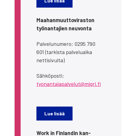
Lue lisää
Maa­han­muut­to­vi­ras­ton
työ­nan­ta­jien neu­von­ta
Pal­ve­lu­nu­me­ro: 0295 790
601 (tar­kis­ta pal­ve­luai­ka
net­ti­si­vul­ta)
Säh­kö­pos­ti:
tyonantajapalvelut@migri.fi
Lue lisää
Work in Fin­lan­din kan­