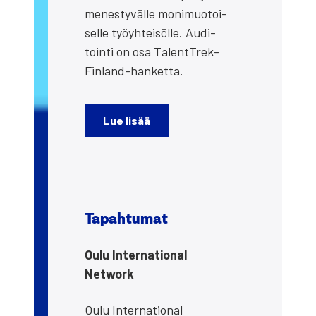
menes­ty­väl­le moni­muo­toi­
sel­le työyh­tei­söl­le. Audi­
toin­ti on osa TalentT­rek­
Fin­land-han­ket­ta.
Lue lisää
Tapah­tu­mat
Oulu Inter­na­tio­nal
Network
Oulu Inter­na­tio­nal