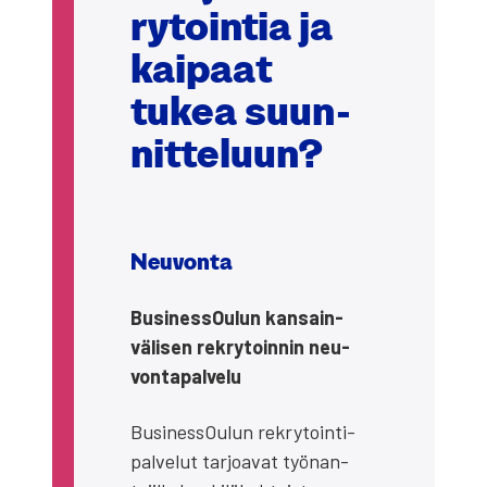
ry­toin­tia ja
kai­paat
tukea suun­
nit­te­luun?
Neu­von­ta
Business­Oulun kan­sain­
vä­li­sen rek­ry­toin­nin neu­
von­ta­pal­ve­lu
Business­Oulun rek­ry­toin­ti­
pal­ve­lut tar­joa­vat työ­nan­