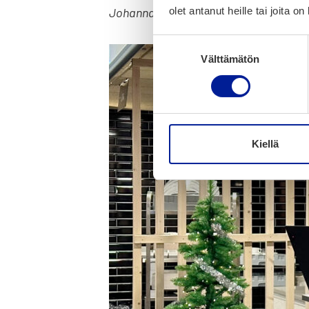
olet antanut heille tai joita o
Johan­na Aro­maa.
Suostumuksen
Välttämätön
valinta
Kiellä