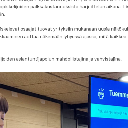
is­ke­li­joi­den palk­ka­kus­tan­nuk­sis­ta har­joit­te­lun aika­na. Li
in.
pis­ke­le­vat osaa­jat tuo­vat yri­tyk­siin muka­naan uusia näkö­kul
lk­kaa­mi­nen aut­taa näke­mään lyhyes­sä ajas­sa, mitä kaik­kea hy
i­joi­den asian­tun­ti­ja­po­lun mah­dol­lis­ta­ji­na ja vah­vis­ta­ji­na.