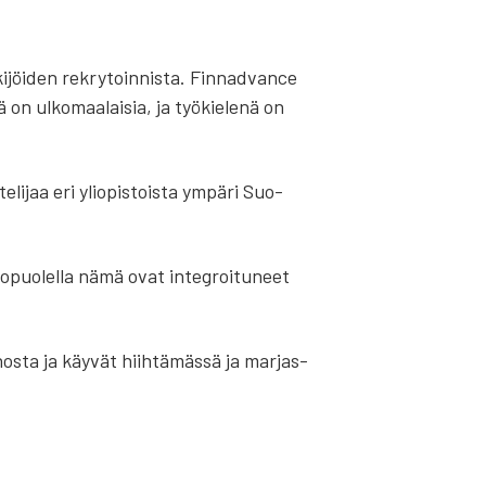
­jöi­den rek­ry­toin­nis­ta. Fin­nad­vance
tä on ulko­maa­lai­sia, ja työ­kie­le­nä on
li­jaa eri yli­opis­tois­ta ympä­ri Suo­
 ulko­puo­lel­la nämä ovat integroi­tu­neet
os­ta ja käy­vät hiih­tä­mäs­sä ja mar­jas­