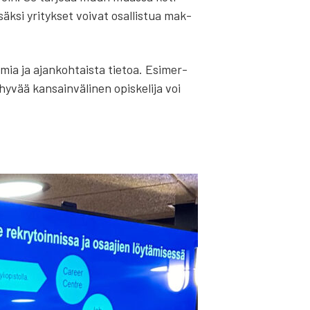
säk­si yri­tyk­set voi­vat osal­lis­tua mak­
­mia ja ajan­koh­tais­ta tie­toa. Esi­mer­
vää kan­sain­vä­li­nen opis­ke­li­ja voi