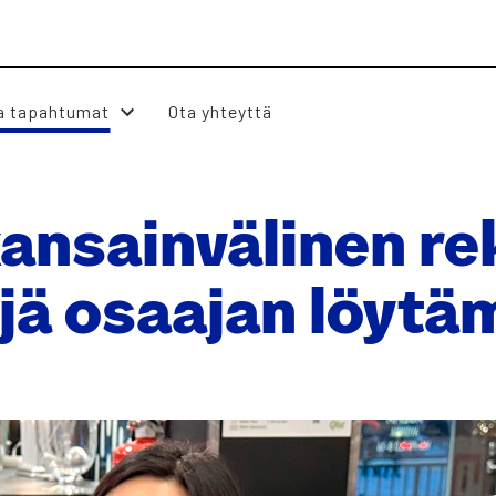
ja tapah­tu­mat
Ota yhteyttä
n­sain­vä­li­nen rek
jä osaa­jan löy­tä­