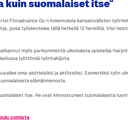
a kuin suo­ma­lai­set itse”
r­toi Fin­nad­vance Oy:n koke­muk­sia kan­sain­vä­lis­ten työn­te­ki
­tys, jos­sa työs­ken­te­lee täl­lä het­kel­lä 12 hen­ki­löä. Vii­si heis­
kan­nut myös pari­kym­men­tä ulko­mais­ta opis­ke­li­ja-har­joit­te­
ei­lus­sa työt­tö­miä työn­ha­ki­joi­ta.
n kuvai­lee oma-aloit­tei­sik­si ja aktii­vi­sik­si. Esi­mer­kik­si työn
 suo­ma­lai­ses­ta elä­män­me­nos­ta.
o­ma­lai­set itse. He ovat kiin­nos­tu­neet suo­ma­lai­ses­ta luon­n
soulu.comista