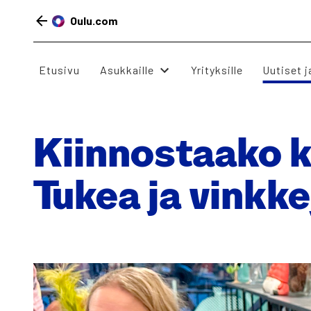
Oulu.com
Etusivu
Asukkaille
Yrityksille
Uuti­set 
Siirry
sisältöön
Kiin­nos­taa­ko ka
Tukea ja vink­ke­