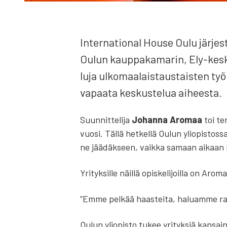
Inter­na­tio­nal House Oulu jär­jes­t
Oulun kaup­pa­ka­ma­rin, Ely-kes­ku
lu­ja ulko­maa­lais­taus­tais­ten työ
vapaa­ta kes­kus­te­lua aihees­ta.
Suun­nit­te­li­ja
Johan­na Aro­maa
toi ter
vuo­si. Täl­lä het­kel­lä Oulun yli­opis­tos­s
ne jää­däk­seen, vaik­ka samaan aikaan heil
Yri­tyk­sil­le näil­lä opis­ke­li­joil­la on A
”Emme pel­kää haas­tei­ta, haluam­me rat­k
Oulun yli­opis­to tukee yri­tyk­siä kan­sain