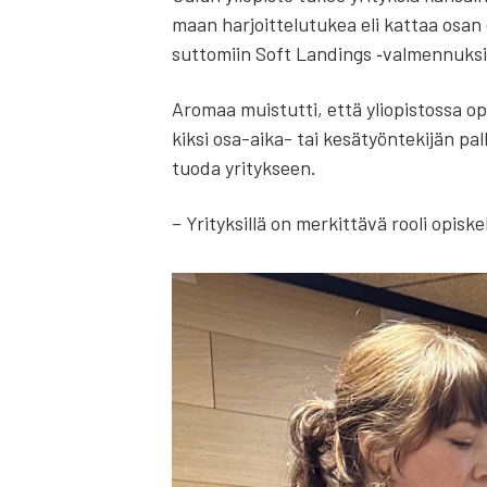
maan har­joit­te­lu­tu­kea eli kat­taa osan op
sut­to­miin Soft Lan­dings ‑val­men­nuk­si
Aro­maa muis­tut­ti, että yli­opis­tos­sa o
kik­si osa-aika- tai kesä­työn­te­ki­jän pa
tuo­da yri­tyk­seen.
– Yri­tyk­sil­lä on mer­kit­tä­vä roo­li opis­ke­l