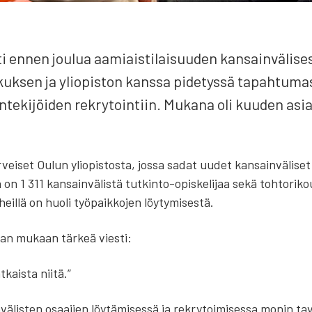
i ennen jou­lua aamiais­ti­lai­suu­den kan­sain­vä­li­ses
k­sen ja yli­opis­ton kans­sa pide­tys­sä tapah­tu­mas­s
n­te­ki­jöi­den rek­ry­toin­tiin. Muka­na oli kuu­den asia
­vei­set Oulun yli­opis­tos­ta, jos­sa sadat uudet kan­sain­vä­li­set 
a on 1 311 kan­sain­vä­lis­tä tut­kin­to-opis­ke­li­jaa sekä toh­to­ri­
­lä on huo­li työ­paik­ko­jen löy­ty­mi­ses­tä.
ro­maan mukaan tär­keä vies­ti:
ais­ta nii­tä.”
­vä­lis­ten osaa­jien löy­tä­mi­ses­sä ja rek­ry­toi­mi­ses­sa monin