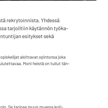
­tä rek­ry­toin­nis­ta. Yhdes­sä
a tar­joil­tiin käy­tän­nön työ­ka­
n­tun­ti­jan esi­tyk­set sekä
opis­ke­li­jat aloit­ta­vat opin­ton­sa joka
kou­lu­tet­ta­vaa. Moni heis­tä on tul­lut tän­
 tavoin. Se tar­jo­aa muun muas­sa koti­