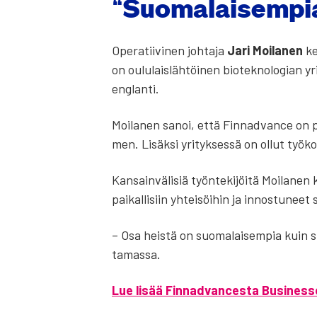
”Suo­ma­lai­sem­pi
Ope­ra­tii­vi­nen joh­ta­ja
Jari Moi­la­nen
ke
on oulu­lais­läh­töi­nen bio­tek­no­lo­gian yri
englan­ti.
Moi­la­nen sanoi, että Fin­nad­vance on pal­
men. Lisäk­si yri­tyk­ses­sä on ollut työ­ko­k
Kan­sain­vä­li­siä työn­te­ki­jöi­tä Moi­la­ne
pai­kal­li­siin yhtei­söi­hin ja innos­tu­neet
– Osa heis­tä on suo­ma­lai­sem­pia kuin su
ta­mas­sa.
Lue lisää Fin­nad­vances­ta Busines