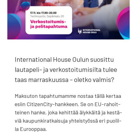
Inter­na­tio­nal House Oulun suo­sit­tu
lau­ta­pe­li- ja ver­kos­toi­tu­mi­sil­ta tulee
taas mar­ras­kuus­sa – olet­ko val­mis?
Mak­su­ton tapah­tu­mam­me nos­taa täl­lä ker­taa
esiin CitizenCi­ty-hank­keen. Se on EU-rahoit­
tei­nen han­ke, joka kehit­tää älyk­käi­tä ja kes­tä­
viä kau­pun­ki­rat­kai­su­ja yhteis­työs­sä eri puo­lil­
la Euroop­paa.