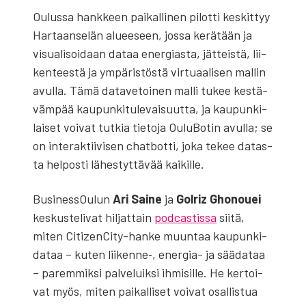
Oulus­sa hank­keen pai­kal­li­nen pilot­ti kes­kit­tyy
Har­taan­se­län alu­ee­seen, jos­sa kerä­tään ja
visua­li­soi­daan dataa ener­gias­ta, jät­teis­tä, lii­
ken­tees­tä ja ympä­ris­tös­tä vir­tu­aa­li­sen mal­lin
avul­la. Tämä data­ve­toi­nen mal­li tukee kes­tä­
väm­pää kau­pun­ki­tu­le­vai­suut­ta, ja kau­pun­ki­
lai­set voi­vat tut­kia tie­to­ja Oulu­Bo­tin avul­la; se
on inte­rak­tii­vi­sen chat­bot­ti, joka tekee datas­
ta hel­pos­ti lähes­tyt­tä­vää kai­kil­le.
Business­Oulun
Ari Sai­ne
ja
Gol­riz Gho­nou­ei
kes­kus­te­li­vat hil­jat­tain
podcas­tis­sa
sii­tä,
miten CitizenCi­ty-han­ke muun­taa kau­pun­ki­
da­taa – kuten liikenne‑, ener­gia- ja sää­da­taa
– parem­mik­si pal­ve­luik­si ihmi­sil­le. He ker­toi­
vat myös, miten pai­kal­li­set voi­vat osal­lis­tua