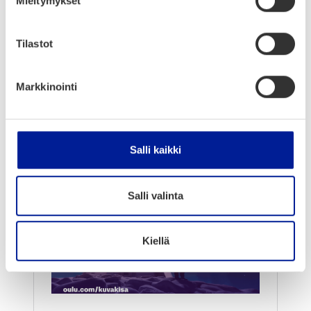
Mieltymykset
Haus­ko­ja lau­ta­pe­le­jä kai­ken­ta­soi­sil­le
pelaa­jil­le
Tilastot
Per­heys­tä­väl­li­nen tun­nel­ma
Tie­toa CitizenCi­ty-hank­kees­ta ja mah­
Markkinointi
dol­li­suus jakaa omia ideoi­ta älyk­kääm­
män Oulun puo­les­ta
Tar­jol­la kuu­mia juo­mia ja pien­tä pur­ta­
vaa
Salli kaikki
Salli valinta
Kiellä