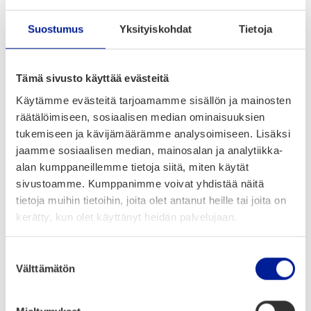
Suostumus
Yksityiskohdat
Tietoja
Mer­kit­se kalen­te­riin
ja ilmoit­tau­du
Tämä sivusto käyttää evästeitä
mukaan
Käytämme evästeitä tarjoamamme sisällön ja mainosten
räätälöimiseen, sosiaalisen median ominaisuuksien
tukemiseen ja kävijämäärämme analysoimiseen. Lisäksi
Maa­nan­tai 17. mar­ras­kuu­ta 2025, kel­lo
jaamme sosiaalisen median, mainosalan ja analytiikka-
17–20
alan kumppaneillemme tietoja siitä, miten käytät
Tech­no­po­lis Ydin­kes­kus­ta, Sepän­ka­tu
sivustoamme. Kumppanimme voivat yhdistää näitä
20, Oulu
tietoja muihin tietoihin, joita olet antanut heille tai joita on
Ilmoit­tau­du nyt:
kerätty, kun olet käyttänyt heidän palvelujaan.
lyyti.fi/reg/boardgame_Nov
Suostumuksen
Välttämätön
valinta
Mitä on luvas­sa?