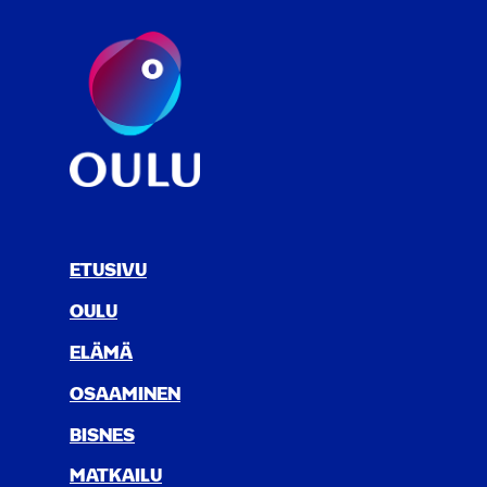
ETUSIVU
OULU
ELÄ­MÄ
OSAA­MI­NEN
BIS­NES
MAT­KAI­LU