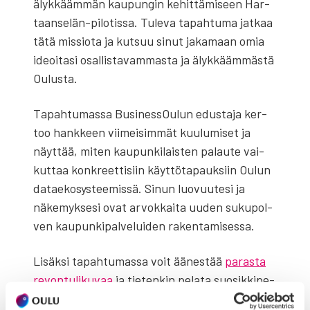
älyk­kääm­män kau­pun­gin kehit­tä­mi­seen Har­
taan­se­län-pilo­tis­sa. Tule­va tapah­tu­ma jat­kaa
tätä mis­sio­ta ja kut­suu sinut jaka­maan omia
ideoi­ta­si osal­lis­ta­vam­mas­ta ja älyk­kääm­mäs­tä
Oulus­ta.
Tapah­tu­mas­sa Business­Oulun edus­ta­ja ker­
too hank­keen vii­mei­sim­mät kuu­lu­mi­set ja
näyt­tää, miten kau­pun­ki­lais­ten palau­te vai­
kut­taa kon­kreet­ti­siin käyt­tö­ta­pauk­siin Oulun
datae­ko­sys­tee­mis­sä. Sinun luo­vuu­te­si ja
näke­myk­se­si ovat arvok­kai­ta uuden suku­pol­
ven kau­pun­ki­pal­ve­lui­den raken­ta­mi­ses­sa.
Lisäk­si tapah­tu­mas­sa voit äänes­tää
paras­ta
revon­tu­li­ku­vaa
ja tie­ten­kin pela­ta suo­sik­ki­pe­
le­jä­si.