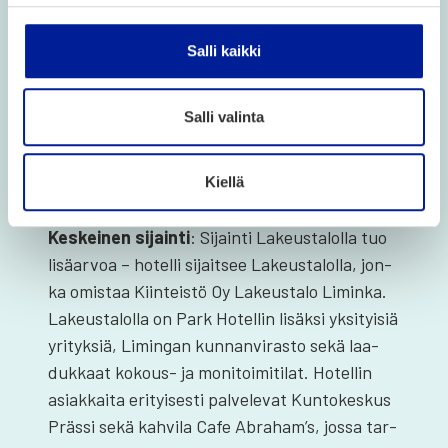
Val­miik­si varus­tel­tu
: Vuo­den 2018 lopul­la
val­mis­tu­neen hotel­lin vuo­kra sisäl­tää kai­ken
Salli kaikki
tar­vit­ta­van suju­vaan toi­min­taan. Nykyi­nen
toi­min­ta on aloi­tet­tu vuon­na 2021, jol­loin huo­
Salli valinta
neet sai­vat face­lift-remon­tin sekä uuden
sisus­tuk­sen ja kalus­teet. Hotel­li vuo­kra­taan
Kiellä
kalus­toi­neen.
Kes­kei­nen sijain­ti
: Sijain­ti Lakeus­ta­lol­la tuo
lisä­ar­voa – hotel­li sijait­see Lakeus­ta­lol­la, jon­
ka omis­taa Kiin­teis­tö Oy Lakeus­ta­lo Limin­ka.
Lakeus­ta­lol­la on Park Hotel­lin lisäk­si yksi­tyi­siä
yri­tyk­siä, Limin­gan kun­nan­vi­ras­to sekä laa­
duk­kaat kokous- ja moni­toi­mi­ti­lat. Hotel­lin
asiak­kai­ta eri­tyi­ses­ti pal­ve­le­vat Kun­to­kes­kus
Präs­si sekä kah­vi­la Cafe Abraham’s, jos­sa tar­