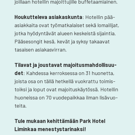
joil­laan hotel­lin majoit­tu­jil­le buf­fe­taa­miai­nen.
Hou­kut­te­le­va asia­kas­kun­ta
: Hotel­lin pää­
asiak­kai­ta ovat työ­mat­ka­lai­set sekä lomai­li­jat,
jot­ka hyö­dyn­tä­vät alu­een kes­keis­tä sijain­tia.
Pää­se­son­git kesä, kevät ja syk­sy takaa­vat
tasai­sen asia­kas­vir­ran.
Tila­vat ja jous­ta­vat majoi­tus­mah­dol­li­suu­
det
: Kah­des­sa ker­rok­ses­sa on 31 huo­net­ta,
jois­ta osa on täl­lä het­kel­lä vuo­krat­tu toi­mis­
toik­si ja loput ovat majoi­tus­käy­tös­sä. Hotel­lin
huo­neis­sa on 70 vuo­de­paik­kaa ilman lisä­vuo­
tei­ta.
Tule mukaan kehit­tä­mään Park Hotel
Limin­kaa menes­tys­ta­ri­nak­si!