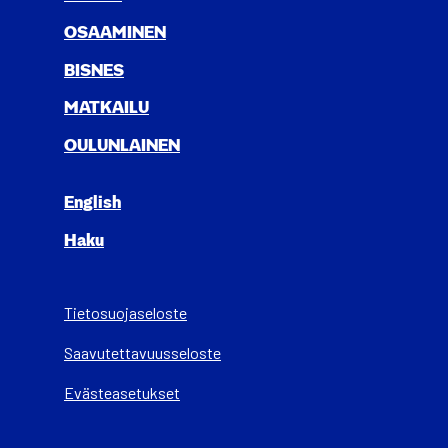
OSAA­MI­NEN
BIS­NES
MAT­KAI­LU
OULUN­LAI­NEN
English
Haku
Tietosuojaseloste
Saa­vu­tet­ta­vuus­se­los­te
Evästeasetukset