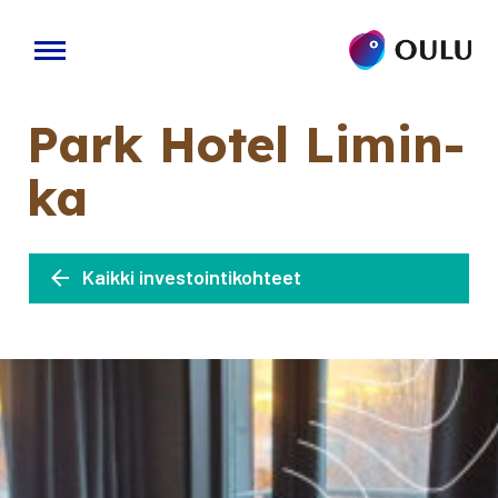
Siirry
Park Hotel Limin­
sisältöön
ka
Kaik­ki inves­toin­ti­koh­teet