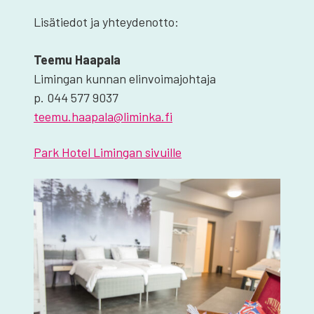
Lisä­tie­dot ja yhtey­den­ot­to:
Tee­mu Haa­pa­la
Limin­gan kun­nan elin­voi­ma­joh­ta­ja
p. 044 577 9037
teemu.haapala@liminka.fi
Park Hotel Limin­gan sivuil­le