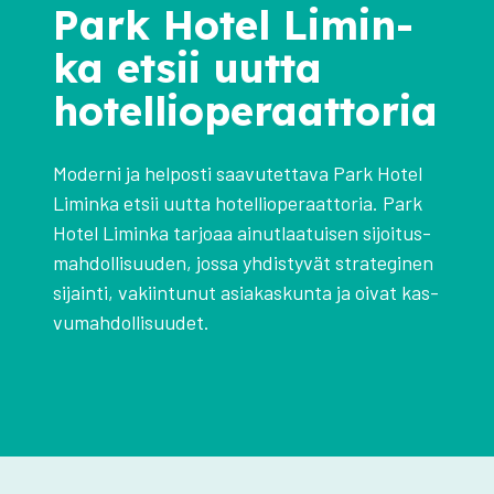
Park Hotel Limin­
ka etsii uut­ta
hotel­lio­pe­raat­to­ria
Moder­ni ja hel­pos­ti saa­vu­tet­ta­va Park Hotel
Limin­ka etsii uut­ta hotel­lio­pe­raat­to­ria. Park
Hotel Limin­ka tar­jo­aa ainut­laa­tui­sen sijoi­tus­
mah­dol­li­suu­den, jos­sa yhdis­ty­vät stra­te­gi­nen
sijain­ti, vakiin­tu­nut asia­kas­kun­ta ja oivat kas­
vu­mah­dol­li­suu­det.