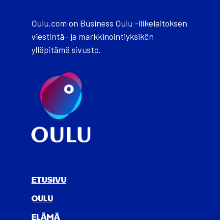
Oulu.com on Business Oulu -liikelaitoksen
viestintä- ja markkinointiyksikön
ylläpitämä sivusto.
ETUSIVU
OULU
ELÄ­MÄ