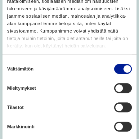
räätälöimiseen, sosiaalisen median ominaisuuksien
tukemiseen ja kävijämäärämme analysoimiseen. Lisäksi
jaamme sosiaalisen median, mainosalan ja analytiikka-
alan kumppaneillemme tietoja siitä, miten käytät
sivustoamme. Kumppanimme voivat yhdistää näitä
tietoja muihin tietoihin, joita olet antanut heille tai joita on
kerätty, kun olet käyttänyt heidän palvelujaan.
Suostumuksen
Välttämätön
valinta
Mik­si Park Hotel
Mieltymykset
Limin­ka?
Tilastot
Moder­ni ja vai­va­ton toi­min­ta­mal­li
: Hotel­li
toi­mii ilman vas­taan­ot­toa – sisään­käyn­ti sujuu
Markkinointi
ovi­koo­deil­la.