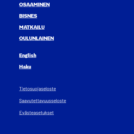
OSAA­MI­NEN
BIS­NES
MAT­KAI­LU
OULUN­LAI­NEN
English
Haku
Tietosuojaseloste
Saa­vu­tet­ta­vuus­se­los­te
Evästeasetukset