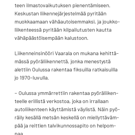
teen ilmas­to­vai­ku­tuk­sen pie­nen­tä­mi­seen.
Kes­kus­tan lii­ken­ne­jär­jes­tel­mää pyri­tään
muok­kaa­maan vähä­au­toi­sem­mak­si, ja jouk­ko­
lii­ken­tees­sä pyri­tään kil­pai­lu­tus­ten kaut­ta
vähä­pääs­töi­sem­pään kalus­toon.
Lii­ken­nein­si­nöö­ri Vaa­ra­la on muka­na kehit­tä­
mäs­sä pyö­rä­lii­ken­net­tä, jon­ka menes­tys­tä
alet­tiin Oulus­sa raken­taa fik­suil­la rat­kai­suil­la
jo 1970-luvul­la.
– Oulus­sa ymmär­ret­tiin raken­taa pyö­rä­lii­ken­
teel­le eril­lis­tä ver­kos­toa, joka on irral­laan
auto­lii­ken­teen käyt­tä­mis­tä väy­lis­tä. Näin pyö­
räi­ly kesäl­lä met­sän kes­kel­lä on miel­lyt­tä­väm­
pää ja reit­tien tal­vi­kun­nos­sa­pi­to on hel­pom­
paa.