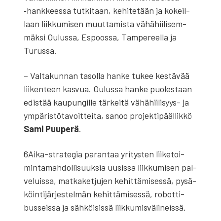
‑hank­kees­sa tut­ki­taan, kehi­te­tään ja kokeil­
laan liik­ku­mi­sen muut­ta­mis­ta vähä­hii­li­sem­
mäk­si Oulus­sa, Espoos­sa, Tam­pe­reel­la ja
Turus­sa.
– Val­ta­kun­nan tasol­la han­ke tukee kes­tä­vää
lii­ken­teen kas­vua. Oulus­sa han­ke puo­les­taan
edis­tää kau­pun­gil­le tär­kei­tä vähä­hii­li­syys- ja
ympä­ris­tö­ta­voit­tei­ta, sanoo pro­jek­ti­pääl­lik­kö
Sami Puu­pe­rä
.
6Ai­ka-stra­te­gia paran­taa yri­tys­ten lii­ke­toi­
min­ta­mah­dol­li­suuk­sia uusis­sa liik­ku­mi­sen pal­
ve­luis­sa, mat­ka­ket­ju­jen kehit­tä­mi­ses­sä, pysä­
köin­ti­jär­jes­tel­män kehit­tä­mi­ses­sä, robot­ti­
bus­seis­sa ja säh­köi­sis­sä liik­ku­mis­vä­li­neis­sä.