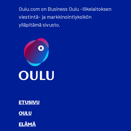
Oulu.com on Business Oulu -liikelaitoksen
viestintä- ja markkinointiyksikön
ylläpitämä sivusto.
ETUSIVU
OULU
ELÄ­MÄ