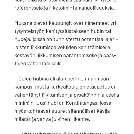
refe­rens­se­jä ja lii­ke­toi­min­ta­mah­dol­li­suuk­sia.
Muka­na ole­vat kau­pun­git ovat nimen­neet yri­
ty­syh­teis­työn kehi­ty­sa­lus­tak­seen hubin tai
hube­ja, jois­sa on tun­nis­tet­tu poten­ti­aa­lia eri­
lais­ten liik­ku­mis­pal­ve­lui­den kehit­tä­mi­sel­le,
kes­tä­vän liik­ku­mi­sen paran­ta­mi­sel­le ja pääs­
tö­jen vähen­tä­mi­sel­le.
– Oulun hubi­na oli alun perin Lin­nan­maan
kam­pus, mut­ta kor­kea­kou­lu­jen etä­ope­tus on
vähen­tä­nyt liik­ku­mi­sen ja pysä­köin­nin alu­eel­la
mini­miin. Uusi hubi on Kon­tin­kan­gas, jos­sa
myös koh­taa­vat suu­ret sään­nöl­li­set kävi­jä­
mää­rät ja vah­va jul­ki­nen lii­ken­ne.
– Hubin vaih­tu­mi­sen jäl­keen läh­dim­me uudes­