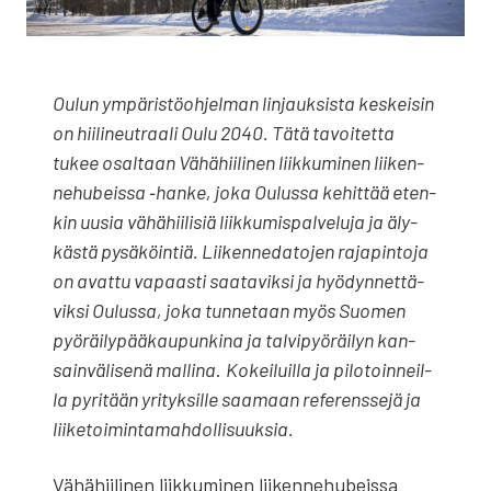
Oulun ympä­ris­tö­oh­jel­man lin­jauk­sis­ta kes­kei­sin
on hii­li­neut­raa­li Oulu 2040. Tätä tavoi­tet­ta
tukee osal­taan Vähä­hii­li­nen liik­ku­mi­nen lii­ken­
ne­hu­beis­sa ‑han­ke, joka Oulus­sa kehit­tää eten­
kin uusia vähä­hii­li­siä liik­ku­mis­pal­ve­lu­ja ja äly­
käs­tä pysä­köin­tiä. Lii­ken­ne­da­to­jen raja­pin­to­ja
on avat­tu vapaas­ti saa­ta­vik­si ja hyö­dyn­net­tä­
vik­si Oulus­sa, joka tun­ne­taan myös Suo­men
pyö­räi­ly­pää­kau­pun­ki­na ja tal­vi­pyö­räi­lyn kan­
sain­vä­li­se­nä mal­li­na
.
Kokei­luil­la ja pilo­toin­neil­
la pyri­tään yri­tyk­sil­le saa­maan refe­rens­se­jä ja
lii­ke­toi­min­ta­mah­dol­li­suuk­sia.
Vähä­hii­li­nen liik­ku­mi­nen lii­ken­ne­hu­beis­sa