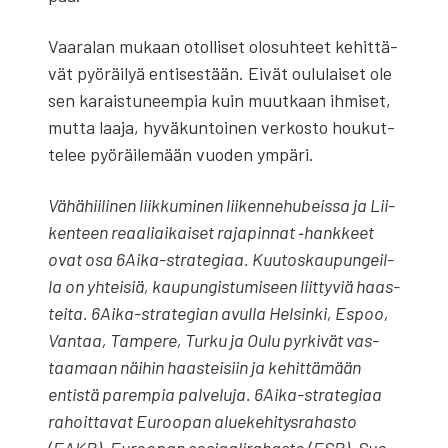
Vaa­ra­lan mukaan otol­li­set olo­suh­teet kehit­tä­
vät pyö­räi­lyä enti­ses­tään. Eivät oulu­lai­set ole
sen karais­tu­neem­pia kuin muut­kaan ihmi­set,
mut­ta laa­ja, hyvä­kun­toi­nen ver­kos­to hou­kut­
te­lee pyö­räi­le­mään vuo­den ympä­ri.
Vähä­hii­li­nen liik­ku­mi­nen lii­ken­ne­hu­beis­sa ja Lii­
ken­teen reaa­liai­kai­set raja­pin­nat ‑hank­keet
ovat osa 6Ai­ka-stra­te­gi­aa. Kuu­tos­kau­pun­geil­
la on yhtei­siä, kau­pun­gis­tu­mi­seen liit­ty­viä haas­
tei­ta. 6Ai­ka-stra­te­gian avul­la Hel­sin­ki, Espoo,
Van­taa, Tam­pe­re, Tur­ku ja Oulu pyr­ki­vät vas­
taa­maan näi­hin haas­tei­siin ja kehit­tä­mään
entis­tä parem­pia pal­ve­lu­ja. 6Ai­ka-stra­te­gi­aa
rahoit­ta­vat Euroo­pan alue­ke­hi­tys­ra­has­to
(EAKR), Euroo­pan sosi­aa­li­ra­has­to (ESR), Suo­