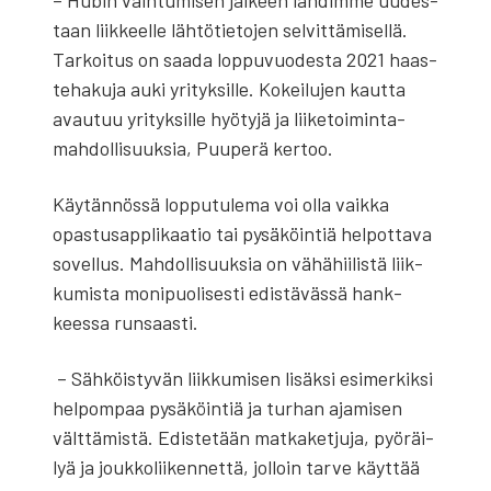
taan liik­keel­le läh­tö­tie­to­jen sel­vit­tä­mi­sel­lä.
Tar­koi­tus on saa­da lop­pu­vuo­des­ta 2021 haas­
te­ha­ku­ja auki yri­tyk­sil­le. Kokei­lu­jen kaut­ta
avau­tuu yri­tyk­sil­le hyö­ty­jä ja lii­ke­toi­min­ta­
mah­dol­li­suuk­sia, Puu­pe­rä ker­too.
Käy­tän­nös­sä lop­pu­tu­le­ma voi olla vaik­ka
opas­tusappli­kaa­tio tai pysä­köin­tiä hel­pot­ta­va
sovel­lus. Mah­dol­li­suuk­sia on vähä­hii­lis­tä liik­
ku­mis­ta moni­puo­li­ses­ti edis­tä­väs­sä hank­
kees­sa run­saas­ti.
– Säh­köis­ty­vän liik­ku­mi­sen lisäk­si esi­mer­kik­si
hel­pom­paa pysä­köin­tiä ja tur­han aja­mi­sen
vält­tä­mis­tä. Edis­te­tään mat­ka­ket­ju­ja, pyö­räi­
lyä ja jouk­ko­lii­ken­net­tä, jol­loin tar­ve käyt­tää