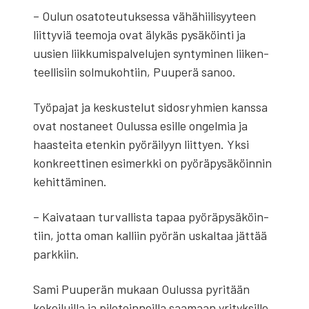
– Oulun osa­to­teu­tuk­ses­sa vähä­hii­li­syy­teen
liit­ty­viä tee­mo­ja ovat äly­käs pysä­köin­ti ja
uusien liik­ku­mis­pal­ve­lu­jen syn­ty­mi­nen lii­ken­
teel­li­siin sol­mu­koh­tiin, Puu­pe­rä sanoo.
Työ­pa­jat ja kes­kus­te­lut sidos­ryh­mien kans­sa
ovat nos­ta­neet Oulus­sa esil­le ongel­mia ja
haas­tei­ta eten­kin pyö­räi­lyyn liit­tyen. Yksi
kon­kreet­ti­nen esi­merk­ki on pyö­rä­py­sä­köin­nin
kehit­tä­mi­nen.
– Kai­va­taan tur­val­lis­ta tapaa pyö­rä­py­sä­köin­
tiin, jot­ta oman kal­liin pyö­rän uskal­taa jät­tää
park­kiin.
Sami Puu­pe­rän mukaan Oulus­sa pyri­tään
kokei­luil­la ja pilo­toin­neil­la saa­maan yri­tyk­sil­le