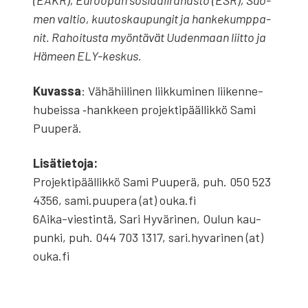
men val­tio, kuu­tos­kau­pun­git ja han­ke­kump­pa­
nit. Rahoi­tus­ta myön­tä­vät Uuden­maan liit­to ja
Hämeen ELY-kes­kus.
Kuvas­sa
: Vähä­hii­li­nen liik­ku­mi­nen lii­ken­ne­
hu­beis­sa ‑hank­keen pro­jek­ti­pääl­lik­kö Sami
Puu­pe­rä.
Lisä­tie­to­ja:
Pro­jek­ti­pääl­lik­kö Sami Puu­pe­rä, puh. 050 523
4356, sami.puupera (at) ouka.fi
6Ai­ka-vies­tin­tä, Sari Hyvä­ri­nen, Oulun kau­
pun­ki, puh. 044 703 1317, sari.hyvarinen (at)
ouka.fi