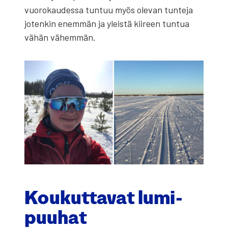
vuo­ro­kau­des­sa tun­tuu myös ole­van tun­te­ja
joten­kin enem­män ja yleis­tä kii­reen tun­tua
vähän vähem­män.
Kou­kut­ta­vat lumi­
puu­hat