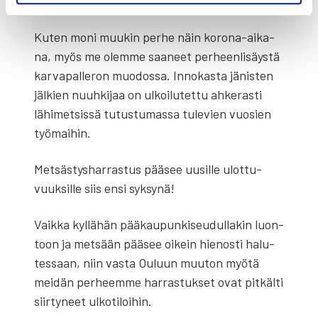
olen iki­nä itse saa­nut kas­va­tet­tua.
Kuten moni muu­kin per­he näin koro­na-aika­
na, myös me olem­me saa­neet per­heen­li­säys­tä
kar­va­pal­le­ron muo­dos­sa. Inno­kas­ta jänis­ten
jäl­kien nuuh­ki­jaa on ulkoi­lu­tet­tu ahke­ras­ti
lähi­met­sis­sä tutus­tu­mas­sa tule­vien vuo­sien
työ­mai­hin.
Met­säs­tys­har­ras­tus pää­see uusil­le ulot­tu­
vuuk­sil­le siis ensi syk­sy­nä!
Vaik­ka kyl­lä­hän pää­kau­pun­ki­seu­dul­la­kin luon­
toon ja met­sään pää­see oikein hie­nos­ti halu­
tes­saan, niin vas­ta Ouluun muu­ton myö­tä
mei­dän per­heem­me har­ras­tuk­set ovat pit­käl­ti
siir­ty­neet ulko­ti­loi­hin.