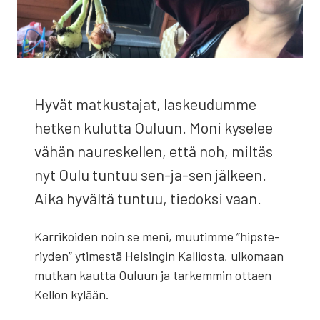
Hyvät mat­kus­ta­jat, las­keu­dum­me
het­ken kulut­ta Ouluun. Moni kyse­lee
vähän nau­res­kel­len, että noh, mil­täs
nyt Oulu tun­tuu sen-ja-sen jäl­keen.
Aika hyväl­tä tun­tuu, tie­dok­si vaan.
Kar­ri­koi­den noin se meni, muu­tim­me ”hips­te­
riy­den” yti­mes­tä Hel­sin­gin Kal­lios­ta, ulko­maan
mut­kan kaut­ta Ouluun ja tar­kem­min ottaen
Kel­lon kylään.