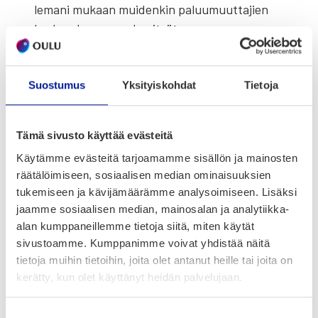
le­ma­ni mukaan mui­den­kin paluu­muut­ta­jien
kes­kuu­des­sa – on lumi­työt.
Ah, mikä autuus ja onni, rai­va­ta aamuin ja
illoin piha lumes­ta.
Suostumus
Yksityiskohdat
Tietoja
Rehel­li­syy­den nimis­sä täy­tyy toki sanoa, että
Tämä sivusto käyttää evästeitä
lumen­luon­nin hoh­dok­kuus­käy­rä las­kee jyr­
käs­ti sii­nä koh­den, kun ete­läs­sä lei­vo­taan
Käytämme evästeitä tarjoamamme sisällön ja mainosten
räätälöimiseen, sosiaalisen median ominaisuuksien
ensim­mäi­siä rapar­pe­ri­pii­ra­koi­ta.
tukemiseen ja kävijämäärämme analysoimiseen. Lisäksi
jaamme sosiaalisen median, mainosalan ja analytiikka-
alan kumppaneillemme tietoja siitä, miten käytät
sivustoamme. Kumppanimme voivat yhdistää näitä
tietoja muihin tietoihin, joita olet antanut heille tai joita on
kerätty, kun olet käyttänyt heidän palvelujaan.
Suostumuksen