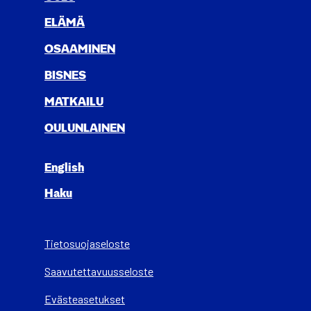
ELÄ­MÄ
OSAA­MI­NEN
BIS­NES
MAT­KAI­LU
OULUN­LAI­NEN
English
Haku
Tietosuojaseloste
Saa­vu­tet­ta­vuus­se­los­te
Evästeasetukset