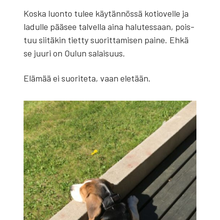
Kos­ka luon­to tulee käy­tän­nös­sä kotio­vel­le ja
ladul­le pää­see tal­vel­la aina halu­tes­saan, pois­
tuu sii­tä­kin tiet­ty suo­rit­ta­mi­sen pai­ne. Ehkä
se juu­ri on Oulun salai­suus.
Elä­mää ei suo­ri­te­ta, vaan ele­tään.