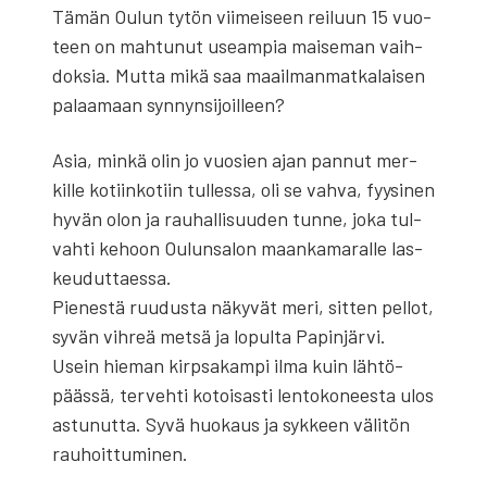
Tämän Oulun tytön vii­mei­seen rei­luun 15 vuo­
teen on mah­tu­nut useam­pia mai­se­man vaih­
dok­sia. Mut­ta mikä saa maa­il­man­mat­ka­lai­sen
palaa­maan syn­nyn­si­joil­leen?
Asia, min­kä olin jo vuo­sien ajan pan­nut mer­
kil­le kotiin­ko­tiin tul­les­sa, oli se vah­va, fyy­si­nen
hyvän olon ja rau­hal­li­suu­den tun­ne, joka tul­
vah­ti kehoon Oulun­sa­lon maan­ka­ma­ral­le las­
keu­dut­taes­sa.
Pie­nes­tä ruu­dus­ta näky­vät meri, sit­ten pel­lot,
syvän vih­reä met­sä ja lopul­ta Papin­jär­vi.
Usein hie­man kirp­sa­kam­pi ilma kuin läh­tö­
pääs­sä, ter­veh­ti kotoi­sas­ti len­to­ko­nees­ta ulos
astu­nut­ta. Syvä huo­kaus ja syk­keen väli­tön
rau­hoit­tu­mi­nen.