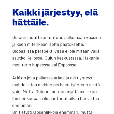
Kaik­ki jär­jes­tyy, elä
hät­täi­le.
Ouluun muut­to ei tun­tu­nut ulko­maan vuo­sien
jäl­keen miten­kään isol­ta pää­tök­sel­tä.
Glo­baa­lis­sa pers­pek­tii­vis­sä ei ole mitään väliä,
asut­ko Kel­los­sa, Oulun kes­kus­tas­sa, Haka­nie­
men torin kupees­sa vai Espoos­sa.
Arki on joka pai­kas­sa arkea ja net­tiyh­teys
mah­dol­lis­taa mei­dän per­heen työn­teon mis­tä
vain. Mut­ta Ouluun muu­ton myö­tä meil­le on
ihmeen­kau­pal­la ilmaan­tu­nut aikaa har­ras­taa
enem­män.
On tie­tys­ti lap­sen­lik­ko­ja enem­män, mut­ta