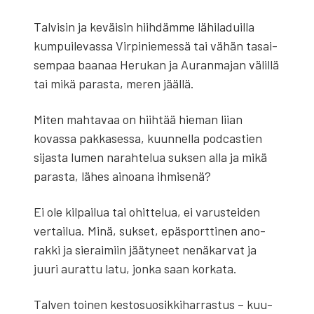
Tal­vi­sin ja keväi­sin hiih­däm­me lähi­la­duil­la
kum­pui­le­vas­sa Vir­pi­nie­mes­sä tai vähän tasai­
sem­paa baa­naa Heru­kan ja Auran­ma­jan välil­lä
tai mikä paras­ta, meren jääl­lä.
Miten mah­ta­vaa on hiih­tää hie­man lii­an
kovas­sa pak­ka­ses­sa, kuun­nel­la podcas­tien
sijas­ta lumen narah­te­lua suk­sen alla ja mikä
paras­ta, lähes ainoa­na ihmi­se­nä?
Ei ole kil­pai­lua tai ohit­te­lua, ei varus­tei­den
ver­tai­lua. Minä, suk­set, epäs­port­ti­nen ano­
rak­ki ja sie­rai­miin jää­ty­neet nenä­kar­vat ja
juu­ri aurat­tu latu, jon­ka saan kor­ka­ta.
Tal­ven toi­nen kes­to­suo­sik­ki­har­ras­tus – kuu­