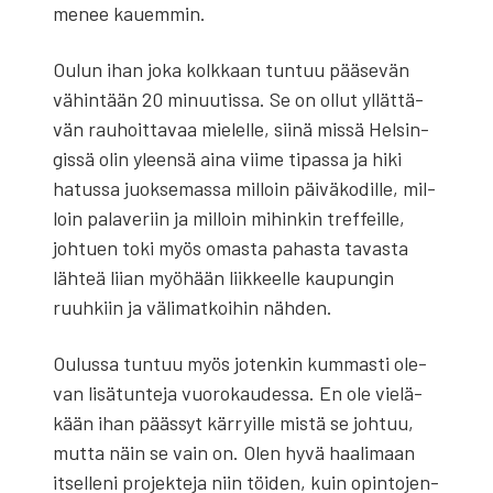
menee kau­em­min.
Oulun ihan joka kolk­kaan tun­tuu pää­se­vän
vähin­tään 20 minuu­tis­sa. Se on ollut yllät­tä­
vän rau­hoit­ta­vaa mie­lel­le, sii­nä mis­sä Hel­sin­
gis­sä olin yleen­sä aina vii­me tipas­sa ja hiki
hatus­sa juok­se­mas­sa mil­loin päi­vä­ko­dil­le, mil­
loin pala­ve­riin ja mil­loin mihin­kin tref­feil­le,
joh­tuen toki myös omas­ta pahas­ta tavas­ta
läh­teä lii­an myö­hään liik­keel­le kau­pun­gin
ruuh­kiin ja väli­mat­koi­hin näh­den.
Oulus­sa tun­tuu myös joten­kin kum­mas­ti ole­
van lisä­tun­te­ja vuo­ro­kau­des­sa. En ole vie­lä­
kään ihan pääs­syt kär­ryil­le mis­tä se joh­tuu,
mut­ta näin se vain on. Olen hyvä haa­li­maan
itsel­le­ni pro­jek­te­ja niin töi­den, kuin opin­to­jen­