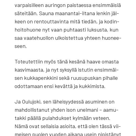
var­pai­sil­leen aurin­gon pais­taes­sa ensim­mäi­siä
sätei­tään. Sau­na maa­nan­tai-ilta­na len­kin jäl­
keen on ren­tout­ta­vin­ta mitä tie­dän, ja kodin­
hoi­to­huo­ne nyt vaan puh­taas­ti luk­sus­ta, kun
saa vaa­te­huol­lon ulkois­tet­tua yhteen huo­nee­
seen.
Toteu­tet­tiin myös tänä kesä­nä haa­ve omas­ta
kas­vi­maas­ta, ja nyt syk­syl­lä istu­tin ensim­mäi­
sen kuk­ka­penk­ki­ni sekä ruusu­pus­kan pihal­le
odot­ta­maan ensi kevät­tä ja kuk­ki­mis­ta.
Ja Oulu­jo­ki, sen lähei­syy­des­sä asu­mi­nen on
mah­dol­lis­ta­nut yhden ison unel­ma­ni – aamu­
tak­ki pääl­lä pulah­duk­set kyl­mään veteen.
Nämä ovat sel­lai­sia asioi­ta, että olen täs­sä vii­
mei­sen puo­len vuo­den aika­na usein nipis­tä­nyt