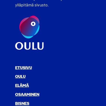
ylläpitämä sivusto.
ETUSIVU
OULU
ELÄ­MÄ
OSAA­MI­NEN
BIS­NES