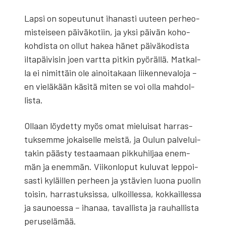
Lap­si on sopeu­tu­nut iha­nas­ti uuteen per­heo­
mis­tei­seen päi­vä­ko­tiin, ja yksi päi­vän koho­
koh­dis­ta on ollut hakea hänet päi­vä­ko­dis­ta
ilta­päi­vi­sin joen vart­ta pit­kin pyö­räl­lä. Mat­kal­
la ei nimit­täin ole ainoi­ta­kaan lii­ken­ne­va­lo­ja –
en vie­lä­kään käsi­tä miten se voi olla mah­dol­
lis­ta.
Ollaan löy­det­ty myös omat mie­lui­sat har­ras­
tuk­sem­me jokai­sel­le meis­tä, ja Oulun pal­ve­lui­
ta­kin pääs­ty tes­taa­maan pik­ku­hil­jaa enem­
män ja enem­män. Vii­kon­lo­put kulu­vat lep­poi­
sas­ti kyläil­len per­heen ja ystä­vien luo­na puo­lin
toi­sin, har­ras­tuk­sis­sa, ulkoil­les­sa, kok­kail­les­sa
ja sau­noes­sa – iha­naa, taval­lis­ta ja rau­hal­lis­ta
perus­e­lä­mää.