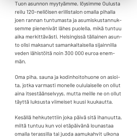
Tuon asun­non myy­tyäm­me, löy­sim­me Oulus­ta
rei­lu 120-neliöi­sen eril­lis­ta­lon omal­la pihal­la
joen ran­nan tun­tu­mas­ta ja asu­mis­kus­tan­nuk­
sem­me pie­ne­ni­vät lähes puo­lel­la, mikä tun­tuu
aika mer­kit­tä­väs­ti. Hel­sin­gis­sä täl­lai­nen asun­
to oli­si mak­sa­nut saman­kal­tai­sel­la sijain­nil­la
veden lähis­töl­tä noin 300 000 euroa enem­
män.
Oma piha, sau­na ja kodin­hoi­to­huo­ne on asioi­
ta, jot­ka var­mas­ti monel­le oulu­lai­sel­le on ollut
aina itses­tään­sel­vyys, mut­ta meil­le ne on ollut
täyt­tä luk­sus­ta vii­mei­set kuusi kuu­kaut­ta.
Kesäl­lä heh­ku­tet­tiin joka päi­vä sitä iha­nuut­ta,
mil­tä tun­tuu kun voi etä­päi­vä­nä lou­nas­taa
omal­la teras­sil­la tai juo­da aamu­kah­vit ulko­na