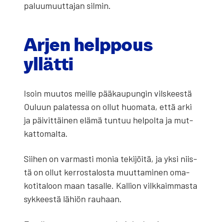
paluu­muut­ta­jan sil­min.
Arjen help­pous
yllät­ti
Isoin muu­tos meil­le pää­kau­pun­gin vils­kees­tä
Ouluun pala­tes­sa on ollut huo­ma­ta, että arki
ja päi­vit­täi­nen elä­mä tun­tuu hel­pol­ta ja mut­
kat­to­mal­ta.
Sii­hen on var­mas­ti monia teki­jöi­tä, ja yksi niis­
tä on ollut ker­ros­ta­los­ta muut­ta­mi­nen oma­
ko­ti­ta­loon maan tasal­le. Kal­lion vilk­kaim­mas­ta
syk­kees­tä lähiön rau­haan.