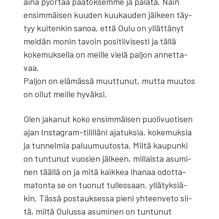
aina pyör­tää pää­tök­sem­me ja pala­ta. Näin
ensim­mäi­sen kuu­den kuu­kau­den jäl­keen täy­
tyy kui­ten­kin sanoa, että Oulu on yllät­tä­nyt
mei­dän monin tavoin posi­tii­vi­ses­ti ja täl­lä
koke­muk­sel­la on meil­le vie­lä pal­jon annet­ta­
vaa.
Pal­jon on elä­mäs­sä muut­tu­nut, mut­ta muu­tos
on ollut meil­le hyväk­si.
Olen jaka­nut koko ensim­mäi­sen puo­li­vuo­ti­sen
ajan Ins­ta­gram-tilil­lä­ni aja­tuk­sia, koke­muk­sia
ja tun­nel­mia paluu­muu­tos­ta. Mil­tä kau­pun­ki
on tun­tu­nut vuo­sien jäl­keen, mil­lais­ta asu­mi­
nen tääl­lä on ja mitä kaik­kea iha­naa odot­ta­
ma­ton­ta se on tuo­nut tul­les­saan, yllä­tyk­siä­
kin. Täs­sä pos­tauk­ses­sa pie­ni yhteen­ve­to sii­
tä, mil­tä Oulus­sa asu­mi­nen on tun­tu­nut