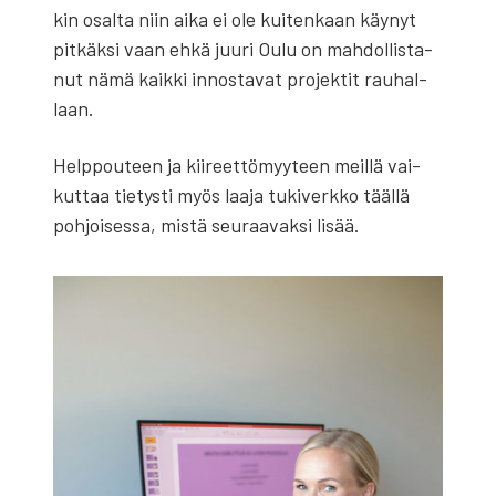
kin osal­ta niin aika ei ole kui­ten­kaan käy­nyt
pit­käk­si vaan ehkä juu­ri Oulu on mah­dol­lis­ta­
nut nämä kaik­ki innos­ta­vat pro­jek­tit rau­hal­
laan.
Help­pou­teen ja kii­reet­tö­myy­teen meil­lä vai­
kut­taa tie­tys­ti myös laa­ja tuki­verk­ko tääl­lä
poh­joi­ses­sa, mis­tä seu­raa­vak­si lisää.