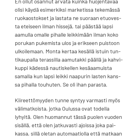
En ollut osan­nut arva­ta kuin­ka huo­jen­ta­vaa
oli­si käy­dä esi­mer­kik­si mar­ke­tis­sa teke­mäs­sä
ruo­kaos­tok­set ja las­ta­ta ne suo­raan etuo­ves­
ta etei­seen ilman his­se­jä, tai pääs­tää lap­si
aamul­la omal­le pihal­le leik­ki­mään ilman koko
poru­kan puke­mis­ta ulos ja erik­seen puis­toon
ulkoi­le­maan. Mon­ta ker­taa kesäl­lä istuin tun­
ti­kau­pal­la teras­sil­la aamu­tak­ki pääl­lä ja kah­vi­
kup­pi kädes­sä nau­tis­kel­len kesä­aa­muis­ta
samal­la kun lap­si leik­ki naa­pu­rin las­ten kans­
sa pihal­la tou­hu­ten. Se oli ihan paras­ta.
Kii­reet­tö­myy­den tun­ne syn­tyy var­mas­ti myös
väli­mat­kois­ta, jot­ka Oulus­sa ovat todel­la
lyhyi­tä. Olen huo­man­nut täs­sä puo­len vuo­den
sisäl­lä, että olen jat­ku­vas­ti ajois­sa joka pai­
kas­sa, sil­lä ole­tan auto­maa­tiol­la että mat­kaan