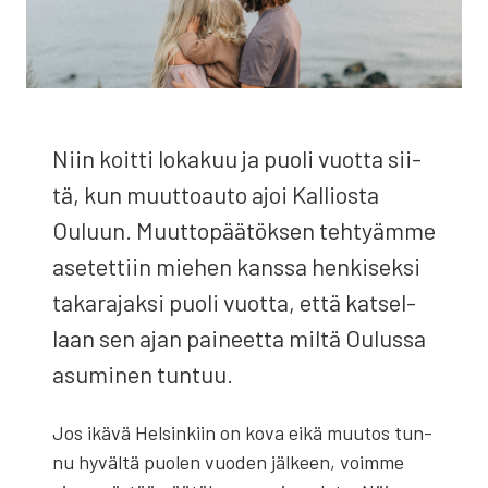
Niin koit­ti loka­kuu ja puo­li vuot­ta sii­
tä, kun muut­toau­to ajoi Kal­lios­ta
Ouluun. Muut­to­pää­tök­sen teh­tyäm­me
ase­tet­tiin mie­hen kans­sa hen­ki­sek­si
taka­ra­jak­si puo­li vuot­ta, että kat­sel­
laan sen ajan pai­neet­ta mil­tä Oulus­sa
asu­mi­nen tun­tuu.
Jos ikä­vä Hel­sin­kiin on kova eikä muu­tos tun­
nu hyväl­tä puo­len vuo­den jäl­keen, voim­me