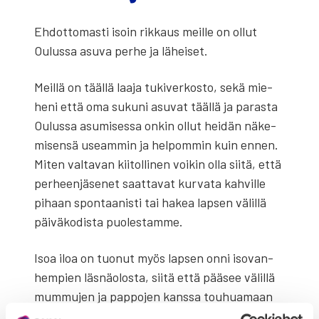
Ehdot­to­mas­ti isoin rik­kaus meil­le on ollut
Oulus­sa asu­va per­he ja lähei­set.
Meil­lä on tääl­lä laa­ja tuki­ver­kos­to, sekä mie­
he­ni että oma suku­ni asu­vat tääl­lä ja paras­ta
Oulus­sa asu­mi­ses­sa onkin ollut hei­dän näke­
mi­sen­sä useam­min ja hel­pom­min kuin ennen.
Miten val­ta­van kii­tol­li­nen voi­kin olla sii­tä, että
per­heen­jä­se­net saat­ta­vat kur­va­ta kah­vil­le
pihaan spon­taa­nis­ti tai hakea lap­sen välil­lä
päi­vä­ko­dis­ta puo­les­tam­me.
Isoa iloa on tuo­nut myös lap­sen onni iso­van­
hem­pien läs­nä­olos­ta, sii­tä että pää­see välil­lä
mum­mu­jen ja pap­po­jen kans­sa tou­hua­maan
heil­le tär­kei­tä omia jut­tu­ja vaik­ka ihan muu­ta­