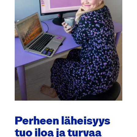
Per­heen lähei­syys
tuo iloa ja tur­vaa