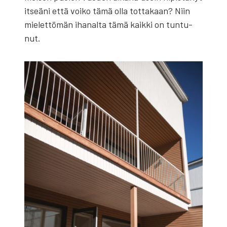
itseä­ni että voi­ko tämä olla tot­ta­kaan? Niin
mie­let­tö­män iha­nal­ta tämä kaik­ki on tun­tu­
nut.