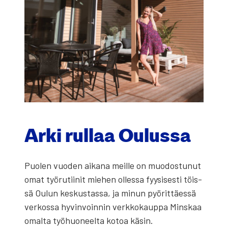
Arki rul­laa Oulus­sa
Puo­len vuo­den aika­na meil­le on muo­dos­tu­nut
omat työ­ru­tii­nit mie­hen olles­sa fyy­si­ses­ti töis­
sä Oulun kes­kus­tas­sa, ja minun pyö­rit­täes­sä
ver­kos­sa hyvin­voin­nin verk­ko­kaup­pa Mins­kaa
omal­ta työ­huo­neel­ta kotoa käsin.