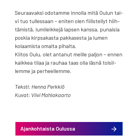
Seu­raa­vak­si odo­tam­me innol­la mitä Oulun tal­
vi tuo tul­les­saan – eni­ten olen fii­lis­tel­lyt hiih­
tä­mis­tä, lumi­leik­ke­jä lap­sen kans­sa, punai­sia
pos­kia kirp­sa­kas­ta pak­ka­ses­ta ja lumen
kolaa­mis­ta omal­ta pihal­ta.
Kii­tos Oulu, olet anta­nut meil­le pal­jon – ennen
kaik­kea tilaa ja rau­haa taas olla läs­nä toi­sil­
lem­me ja per­heel­lem­me.
Teks­ti: Hen­na Perk­kiö
Kuvat: Vii­vi Mah­la­kaar­to
Ajankohtaista Oulussa