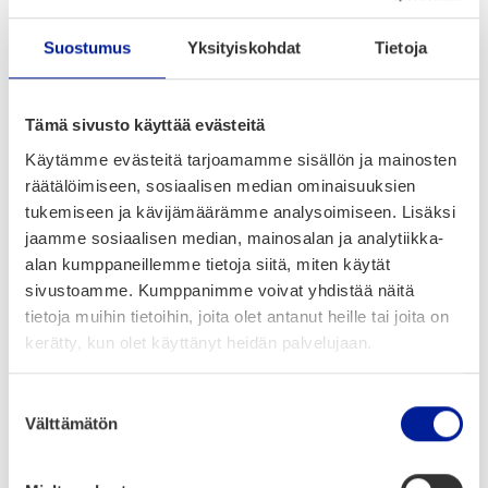
ystä­vien (eri­tyi­ses­ti suo­ma­lais­ten ystä­vien)
Suostumus
Yksityiskohdat
Tietoja
löy­tä­mi­nen (40 %) ja se, että tie­to­ja ei löy­dy
tai ei ole saa­ta­vil­la englan­nik­si (26 %).
Tämä sivusto käyttää evästeitä
Käytämme evästeitä tarjoamamme sisällön ja mainosten
Työn hake­mi­nen vai­ke­aa
räätälöimiseen, sosiaalisen median ominaisuuksien
Oulus­sa
tukemiseen ja kävijämäärämme analysoimiseen. Lisäksi
jaamme sosiaalisen median, mainosalan ja analytiikka-
Vas­taa­jis­ta noin 73 % on yrit­tä­nyt löy­tää työ­
alan kumppaneillemme tietoja siitä, miten käytät
tä, kun taas 22 %:lla ei ole työn­ha­ku­ko­ke­mus­
sivustoamme. Kumppanimme voivat yhdistää näitä
tietoja muihin tietoihin, joita olet antanut heille tai joita on
ta. Työn hake­mi­nen Oulus­sa on vas­taus­ten
kerätty, kun olet käyttänyt heidän palvelujaan.
perus­tel­la maa­han­muut­ta­jil­le vai­ke­aa. Kysyt­
täes­sä, mikä työn­ha­ku­pro­ses­sis­sa oli ollut
Suostumuksen
help­poa, mer­kit­tä­vä enem­mis­tö työ­tä hake­
Välttämätön
valinta
neis­ta (87 %) ei osan­nut mai­ni­ta yhtä­kään asi­
aa. Kysyt­täes­sä työn­ha­ku­pro­ses­sin han­ka­lis­ta