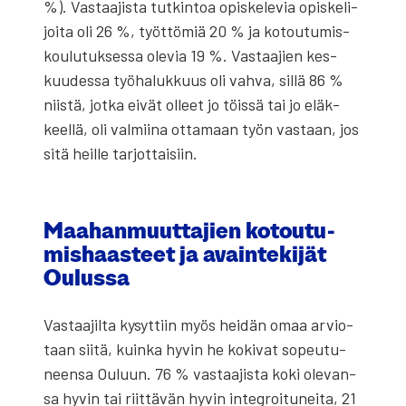
%). Vas­taa­jis­ta tut­kin­toa opis­ke­le­via opis­ke­li­
joi­ta oli 26 %, työt­tö­miä 20 % ja kotou­tu­mis­
kou­lu­tuk­ses­sa ole­via 19 %. Vas­taa­jien kes­
kuu­des­sa työ­ha­luk­kuus oli vah­va, sil­lä 86 %
niis­tä, jot­ka eivät olleet jo töis­sä tai jo eläk­
keel­lä, oli val­mii­na otta­maan työn vas­taan, jos
sitä heil­le tar­jot­tai­siin.
Maa­han­muut­ta­jien kotou­tu­
mis­haas­teet ja avain­te­ki­jät
Oulus­sa
Vas­taa­jil­ta kysyt­tiin myös hei­dän omaa arvio­
taan sii­tä, kuin­ka hyvin he koki­vat sopeu­tu­
neen­sa Ouluun. 76 % vas­taa­jis­ta koki ole­van­
sa hyvin tai riit­tä­vän hyvin integroi­tu­nei­ta, 21