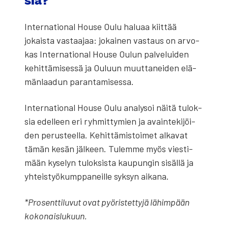
sia?
Inter­na­tio­nal House Oulu halu­aa kiit­tää
jokais­ta vas­taa­jaa: jokai­nen vas­taus on arvo­
kas Inter­na­tio­nal House Oulun pal­ve­lui­den
kehit­tä­mi­ses­sä ja Ouluun muut­ta­nei­den elä­
män­laa­dun paran­ta­mi­ses­sa.
Inter­na­tio­nal House Oulu ana­ly­soi näi­tä tulok­
sia edel­leen eri ryh­mit­ty­mien ja avain­te­ki­jöi­
den perus­teel­la. Kehit­tä­mis­toi­met alka­vat
tämän kesän jäl­keen. Tulem­me myös vies­ti­
mään kyse­lyn tulok­sis­ta kau­pun­gin sisäl­lä ja
yhteis­työ­kump­pa­neil­le syk­syn aika­na.
*Pro­sent­ti­lu­vut ovat pyö­ris­tet­ty­jä lähim­pään
koko­nais­lu­kuun.