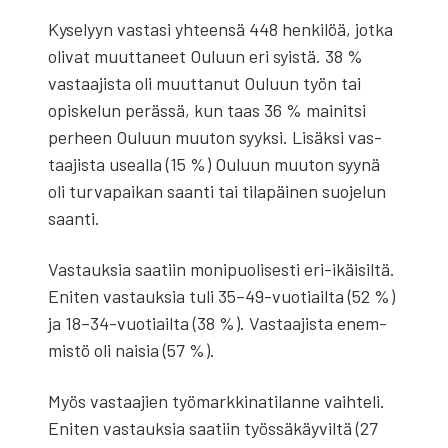
Kyse­lyyn vas­ta­si yhteen­sä 448 hen­ki­löä, jot­ka
oli­vat muut­ta­neet Ouluun eri syis­tä. 38 %
vas­taa­jis­ta oli muut­ta­nut Ouluun työn tai
opis­ke­lun peräs­sä, kun taas 36 % mai­nit­si
per­heen Ouluun muu­ton syyk­si. Lisäk­si vas­
taa­jis­ta useal­la (15 %) Ouluun muu­ton syy­nä
oli tur­va­pai­kan saan­ti tai tila­päi­nen suo­je­lun
saan­ti.
Vas­tauk­sia saa­tiin moni­puo­li­ses­ti eri-ikäi­sil­tä.
Eni­ten vas­tauk­sia tuli 35–49-vuotiailta (52 %)
ja 18–34-vuotiailta (38 %). Vas­taa­jis­ta enem­
mis­tö oli nai­sia (57 %).
Myös vas­taa­jien työ­mark­ki­na­ti­lan­ne vaih­te­li.
Eni­ten vas­tauk­sia saa­tiin työs­sä­käy­vil­tä (27