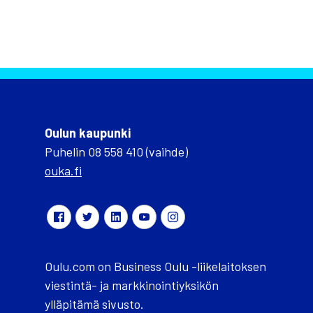
Oulun kaupunki
Puhelin 08 558 410 (vaihde)
ouka.fi
Oulu.com on Business Oulu -liikelaitoksen
viestintä- ja markkinointiyksikön
ylläpitämä sivusto.