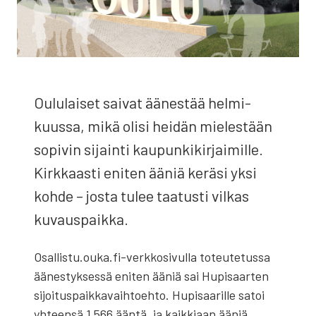
Oulu­lai­set sai­vat äänes­tää hel­mi­
kuus­sa, mikä oli­si hei­dän mie­les­tään
sopi­vin sijain­ti kau­pun­ki­kir­jai­mil­le.
Kirk­kaas­ti eni­ten ääniä kerä­si yksi
koh­de – jos­ta tulee taa­tus­ti vil­kas
kuvaus­paik­ka.
Osallistu.ouka.fi-verkkosivulla toteu­te­tus­sa
äänes­tyk­ses­sä eni­ten ääniä sai Hupi­saar­ten
sijoi­tus­paik­ka­vaih­toeh­to. Hupi­saa­ril­le satoi
yhteen­sä 1 566 ään­tä, ja kaik­ki­aan ääniä