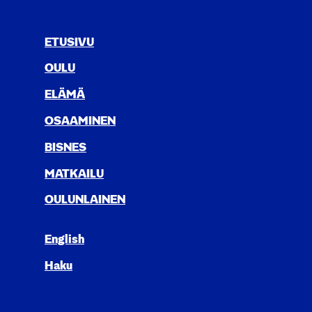
ETUSIVU
OULU
ELÄ­MÄ
OSAA­MI­NEN
BIS­NES
MAT­KAI­LU
OULUN­LAI­NEN
English
Haku