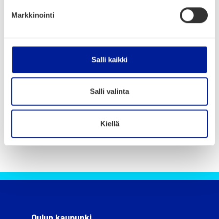
Kau­pun­ki­kir­jai­met on valet­tu Oulun yli­opis­
Markkinointi
tos­sa tut­ki­tus­ta ja kehi­te­tys­tä geo­po­ly­mee­ris­
tä, tut­ta­val­li­sem­min eko­be­to­nis­ta.
Salli kaikki
Salli valinta
Ajankohtaista Oulussa
Kiellä
Oulun kaupunki