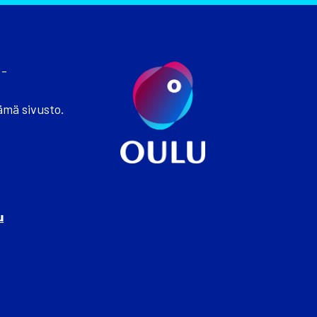
 -
ämä sivusto.
u