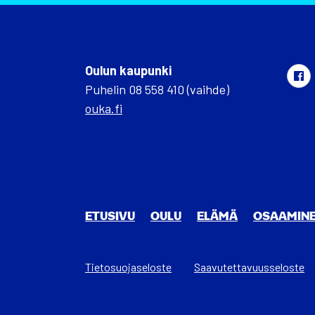
Oulun kaupunki
Puhelin 08 558 410 (vaihde)
ouka.fi
ETUSIVU
OULU
ELÄ­MÄ
OSAA­MI­N
Tietosuojaseloste
Saa­vu­tet­ta­vuus­se­los­te