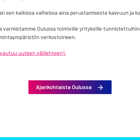
si sen kai­kis­sa vai­heis­sa aina perus­ta­mi­ses­ta kas­vuun ja kan
 var­mis­tam­me Oulus­sa toi­mi­vil­le yri­tyk­sil­le tun­nis­tet­tui­hi
oi­min­taym­pä­ris­tön ver­kos­toi­neen.
au­tuu uuteen väli­leh­teen).
Ajankohtaista Oulussa