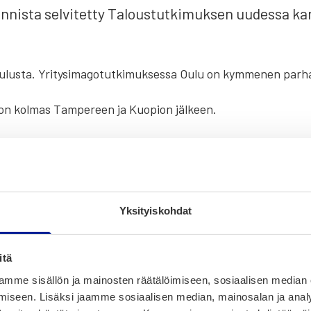
n­nis­ta sel­vi­tet­ty Talous­tut­ki­muk­sen uudes­sa kar
Oulus­ta. Yri­ty­si­ma­go­tut­ki­muk­ses­sa Oulu on kym­me­nen par­h
 on kol­mas Tam­pe­reen ja Kuo­pion jäl­keen.
ta­mas­ta Kun­tien ima­go 2022 ‑tut­ki­muk­ses­ta, jos­sa haas­ta­te
aan muun muas­sa Yle.
Yle
uuti­soi, että Oulu käyn­nis­ti kevääl­lä
 tavoit­tee­na on nos­taa Oulun tun­net­ta­vuut­ta ja yri­tys­ten k
Yksityiskohdat
u­la
sanoo Ylel­lä, että tär­kein­tä on arjes­sa teh­tä­vä työ yri­ty
itä
r­keen läm­mit­tää miel­tä. Tär­kein­tä on kui­ten­kin käy­tän­nön
mme sisällön ja mainosten räätälöimiseen, sosiaalisen median
i toi­mia ja saa­vat sii­tä vie­lä lisä­ar­voa toi­min­taan­sa, Ala-Mu
iseen. Lisäksi jaamme sosiaalisen median, mainosalan ja analy