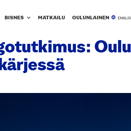
ENGLI
BIS­NES
MAT­KAI­LU
OULUN­LAI­NEN
­go­tut­ki­mus: Oul
kär­jes­sä