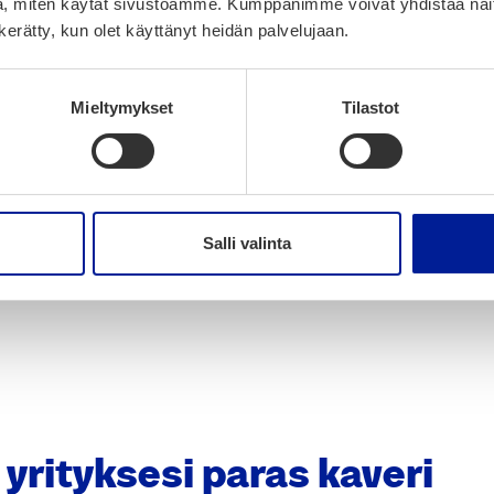
, miten käytät sivustoamme. Kumppanimme voivat yhdistää näitä t
n kerätty, kun olet käyttänyt heidän palvelujaan.
Mieltymykset
Tilastot
Salli valinta
ri­tyk­se­si paras kave­ri