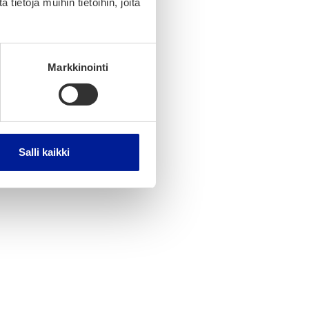
ietoja muihin tietoihin, joita
Markkinointi
Salli kaikki