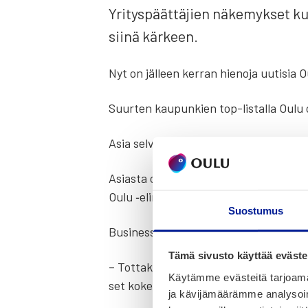
Yri­tys­päät­tä­jien näke­myk­set ku
sii­nä kär­keen.
Nyt on jäl­leen ker­ran hie­no­ja uuti­sia 
Suur­ten kau­pun­kien top-lis­tal­la Oulu
Asia sel­vi­ää
Talous­tut­ki­muk­sen
toteut­
Asias­ta on ker­to­nut uutis­ka­na­vis­s
Oulu ‑elin­kei­no-ohjel­man, jon­ka yhte­nä
Suostumus
Business­Oulun joh­ta­ja
Juha Ala-Mur­s
Tämä sivusto käyttää eväste
– Tot­ta­kai takai­sin nousu kym­me­nen kä
Käytämme evästeitä tarjoama
set koke­vat Oulun mie­lek­kääk­si pai­kak­s
ja kävijämäärämme analysoim