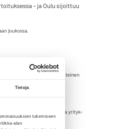
­toi­tuk­ses­sa – ja Oulu sijoit­tuu
aan jou­kos­sa.
l­laan yri­tys­ten joh­toa.
 2021 moni­vuo­ti­sen yri­tys­myön­tei­nen
iin­nos­tus­ta kau­pun­kiin.
Tietoja
s­ten hyväk­si.
 työn teke­mi­nen arjes­sa, jot­ta yri­tyk­
 ominaisuuksien tukemiseen
r­su­la ker­too.
tiikka-alan