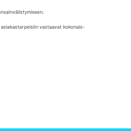
­sain­vä­lis­ty­mi­seen.
n asia­kas­tar­pei­siin vas­taa­vat koko­nais­