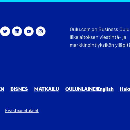
Oulu.com on Business Oulu
liikelaitoksen viestintä- ja
markkinointiyksikön ylläpit
EN
BIS­NES
MAT­KAI­LU
OULUN­LAI­NEN
English
Hak
Evästeasetukset