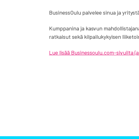
Business­Oulu pal­ve­lee sinua ja yri­tys­tä­
Kump­pa­ni­na ja kas­vun mah­dol­lis­ta­ja­na
rat­kai­sut sekä kil­pai­lu­ky­kyi­sen lii­ke­t
Lue lisää Businessoulu.com-sivuilta (av