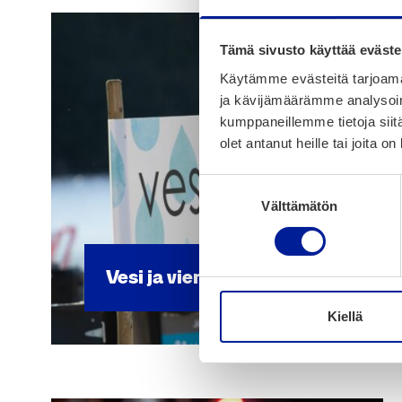
Tämä sivusto käyttää eväste
Käytämme evästeitä tarjoama
ja kävijämäärämme analysoim
kumppaneillemme tietoja siitä
olet antanut heille tai joita o
Suostumuksen
Välttämätön
valinta
Vesi ja vie­mä­röin­ti
Kiellä