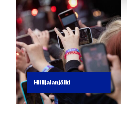
Hii­li­ja­lan­jäl­ki