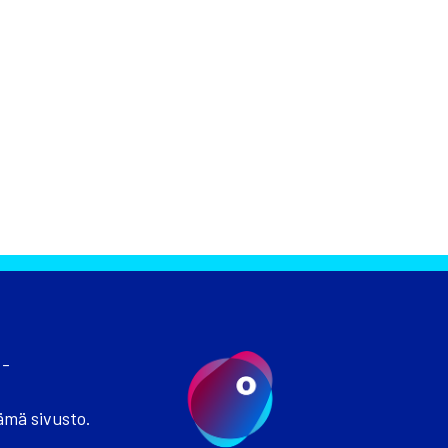
 -
ämä sivusto.