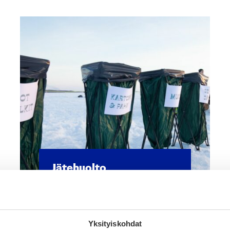
Jäte­huol­to
Yksityiskohdat