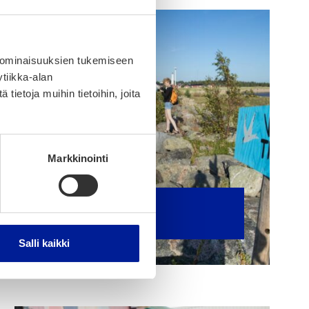
 ominaisuuksien tukemiseen
tiikka-alan
ietoja muihin tietoihin, joita
Markkinointi
Vies­tin­tä
Salli kaikki