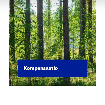
Kom­pen­saa­tio