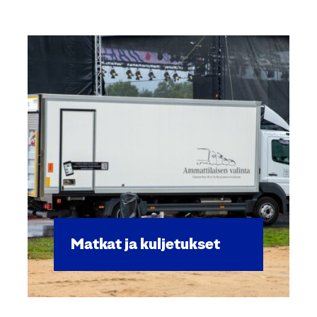
Mat­kat ja kul­je­tuk­set