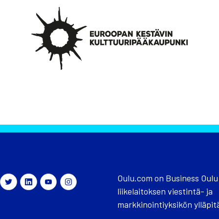
Oulu.com on Business Oulu
liikelaitoksen viestintä- ja
markkinointiyksikön ylläpit