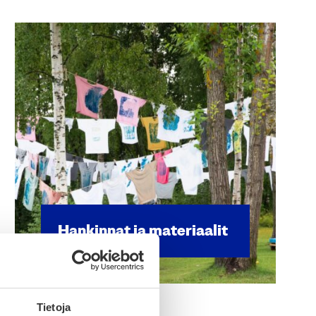
Han­kin­nat ja mate­ri­aa­lit
Tietoja