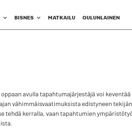
N
BIS­NES
MAT­KAI­LU
OULUN­LAI­NEN
 oppaan avul­la tapah­tu­ma­jär­jes­tä­jä voi keven­tä
a­jan vähim­mäis­vaa­ti­muk­sis­ta edis­ty­neen teki­jän
se teh­dä ker­ral­la, vaan tapah­tu­mien ympä­ris­tö­työ 
s­ta.