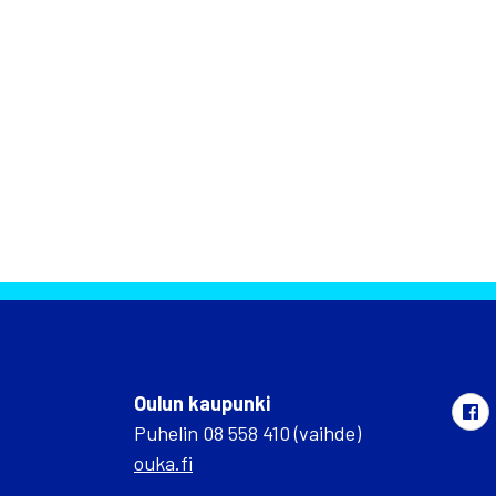
Oulun kaupunki
Puhelin 08 558 410 (vaihde)
ouka.fi