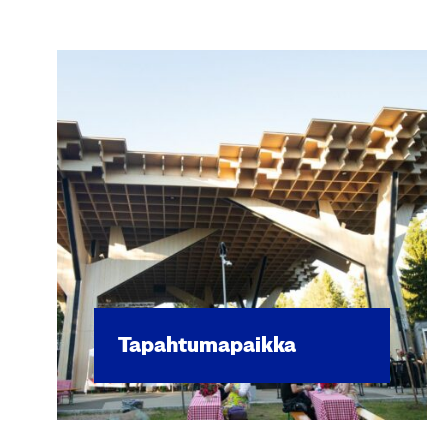
Tapah­tu­ma­paik­ka