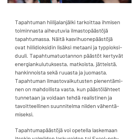
Tapah­tu­man hii­li­ja­lan­jäl­ki tar­koit­taa ihmi­sen
toi­min­nas­ta aiheu­tu­via ilmas­to­pääs­tö­jä
tapah­tu­mas­sa. Näi­tä kas­vi­huo­ne­pääs­tö­jä
ovat hii­li­diok­si­din lisäk­si metaa­ni ja typ­piok­si­
duu­li. Tapah­tu­ma­tuo­tan­non pääs­töt ker­ty­vät
ener­gian­ku­lu­tuk­ses­ta, mat­kois­ta, jät­teis­tä,
han­kin­nois­ta sekä ruu­as­ta ja juo­mas­ta.
Tapah­tu­man ilmas­to­vai­ku­tus­ten pie­nen­tä­mi­
nen on mah­dol­lis­ta vas­ta, kun pääs­tö­läh­teet
tun­ne­taan ja voi­daan teh­dä rea­lis­ti­nen ja
tavoit­teel­li­nen suun­ni­tel­ma nii­den vähen­tä­
mi­sek­si.
Tapah­tu­ma­pääs­tö­jä voi ope­tel­la las­ke­maan
itse­kin val­mii­den las­ku­rei­den tai Excel-poh­