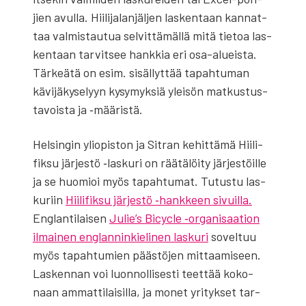
jien avul­la. Hii­li­ja­lan­jäl­jen las­ken­taan kan­nat­
taa val­mis­tau­tua sel­vit­tä­mäl­lä mitä tie­toa las­
ken­taan tar­vit­see hank­kia eri osa-alueis­ta.
Tär­keä­tä on esim. sisäl­lyt­tää tapah­tu­man
kävi­jä­ky­se­lyyn kysy­myk­siä ylei­sön mat­kus­tus­
ta­vois­ta ja ‑mää­ris­tä.
Hel­sin­gin yli­opis­ton ja Sit­ran kehit­tä­mä Hii­li­
fik­su jär­jes­tö ‑las­ku­ri on rää­tä­löi­ty jär­jes­töil­le
ja se huo­mioi myös tapah­tu­mat. Tutus­tu las­
ku­riin
Hii­li­fik­su jär­jes­tö ‑hank­keen sivuil­la.
Englan­ti­lai­sen
Julie’s Bicycle ‑orga­ni­saa­tion
ilmai­nen englan­nin­kie­li­nen las­ku­ri
sovel­tuu
myös tapah­tu­mien pääs­tö­jen mit­taa­mi­seen.
Las­ken­nan voi luon­nol­li­ses­ti teet­tää koko­
naan ammat­ti­lai­sil­la, ja monet yri­tyk­set tar­