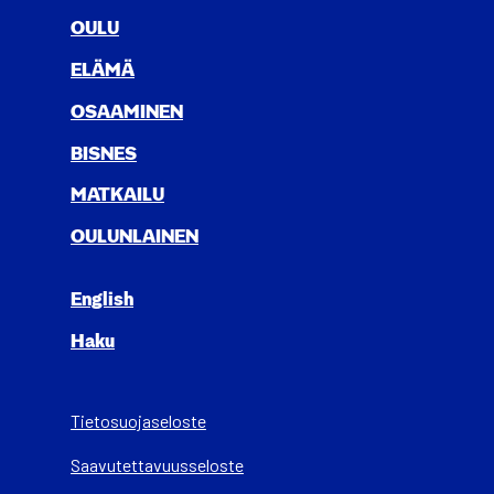
OULU
ELÄ­MÄ
OSAA­MI­NEN
BIS­NES
MAT­KAI­LU
OULUN­LAI­NEN
English
Haku
Tietosuojaseloste
Saa­vu­tet­ta­vuus­se­los­te