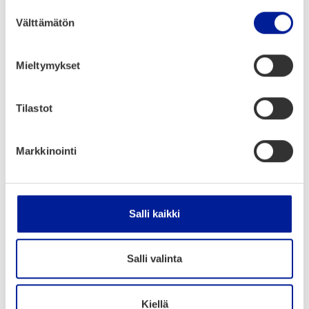
Lataa Road­map koh­ti hii­li­neut­raa­lia
Suostumuksen
tapah­tu­maa
Välttämätön
valinta
Mieltymykset
Lisä­tie­toa ja ‑vink­
Tilastot
ke­jä
Markkinointi
Myös jot­kut kau­pun­git tar­joa­vat verk­ko­si­vuil­
laan tapah­tu­mil­le suun­nat­tu­ja hii­li­ja­lan­jäl­ki­
las­ku­rei­ta.
Salli kaikki
Kat­so
Hel­sin­gin kau­pun­gin hii­li­ja­lan­jäl­ki­las­ku­ri
ja
Lah­den kau­pun­gin hii­li­ja­lan­jäl­ki­las­ku­ri
.
Salli valinta
Kiellä