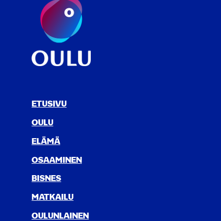
ETUSIVU
OULU
ELÄ­MÄ
OSAA­MI­NEN
BIS­NES
MAT­KAI­LU
OULUN­LAI­NEN