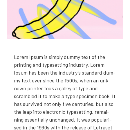
Lorem Ipsum is simply dum­my text of the
prin­ting and type­set­ting industry. Lorem
Ipsum has been the industry’s stan­dard dum­
my text ever since the 1500s, when an unk­
nown prin­ter took a gal­ley of type and
scrambled it to make a type speci­men book. It
has sur­vi­ved not only five cen­tu­ries, but also
the leap into elect­ro­nic type­set­ting, remai­
ning essen­tial­ly unc­han­ged. It was popu­la­ri­
sed in the 1960s with the relea­se of Let­ra­set