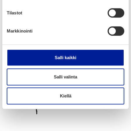
sions of Lorem Ipsum.
Tilastot
Markkinointi
Kestävät tapahtumat: Arkisto
Salli kaikki
Salli valinta
Kiellä