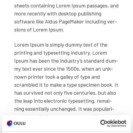
sheets con­tai­ning Lorem Ipsum pas­sa­ges, and
more recent­ly with desk­top publis­hing
softwa­re like Aldus Page­Ma­ker inclu­ding ver­
sions of Lorem Ipsum.
Lorem Ipsum is simply dum­my text of the
prin­ting and type­set­ting industry. Lorem
Ipsum has been the industry’s stan­dard dum­
my text ever since the 1500s, when an unk­
nown prin­ter took a gal­ley of type and
scrambled it to make a type speci­men book. It
has sur­vi­ved not only five cen­tu­ries, but also
the leap into elect­ro­nic type­set­ting, remai­
ning essen­tial­ly unc­han­ged. It was popu­la­ri­
sed in the 1960s with the relea­se of Let­ra­set
sheets con­tai­ning Lorem Ipsum pas­sa­ges, and
more recent­ly with desk­top publis­hing