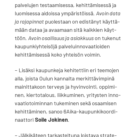
pal­ve­lu­jen tes­taa­mi­ses­sa, kehit­tä­mi­ses­sä ja
luo­mi­ses­sa aidois­sa ympä­ris­töis­sä.
Avoin data
ja raja­pin­nat
puo­les­taan on edis­tä­nyt käyt­tä­
mään dataa ja avaa­maan sitä kaik­kien käyt­
töön.
Avoin osal­li­suus ja asiak­kuus
on tuke­nut
kau­pun­kiyh­tei­sö­jä pal­ve­luin­no­vaa­tioi­den
kehit­tä­mi­ses­sä koko yhtei­sön voi­min.
– Lisäk­si kau­pun­ke­ja kehi­tet­tiin eri tee­mo­jen
alla, jois­ta Oulun kan­nal­ta mer­kit­tä­vim­pi­nä
mai­nit­ta­koon ter­veys ja hyvin­voin­ti, oppi­mi­
nen, kier­to­ta­lous, liik­ku­mi­nen, yri­tys­ten inno­
vaa­tio­toi­min­nan tuke­mi­nen sekä osaa­mi­sen
kehit­tä­mi­nen, sanoo 6Ai­ka-kau­pun­ki­koor­di­
naat­to­ri
Soi­le Joki­nen
.
– Jäl­ki­kä­teen tar­kas­tel­tu­na lois­ta­va stra­te­