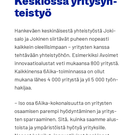
Kes­kiös­sä yri­ty­syh­
teis­työ
Han­ke­väen kes­ki­näi­ses­tä yhteis­työs­tä Joki­
sa­lo ja Joki­nen siir­tä­vät puheen nopeas­ti
kaik­kein oleel­li­sim­paan – yri­tys­ten kans­sa
teh­tä­vään yhteis­työ­hön. Esi­mer­kik­si Avoi­met
inno­vaa­tio­alus­tat veti mukaan­sa 800 yri­tys­tä.
Kaik­ki­nen­sa 6Ai­ka-toi­min­nas­sa on ollut
muka­na lähes 4 000 yri­tys­tä ja yli 5 000 työn­
ha­ki­jaa.
– Iso osa 6Ai­ka-koko­nai­suut­ta on yri­tys­ten
osaa­mi­sen parem­pi hyö­dyn­tä­mi­nen ja yri­tys­
ten spar­raa­mi­nen. Sitä, kuin­ka saam­me alus­
tois­ta ja ympä­ris­töis­tä hyö­tyä yri­tyk­sil­le.