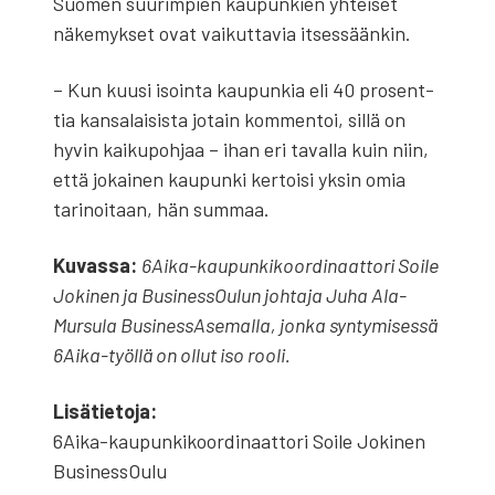
Suo­men suu­rim­pien kau­pun­kien yhtei­set
näke­myk­set ovat vai­kut­ta­via itses­sään­kin.
– Kun kuusi isoin­ta kau­pun­kia eli 40 pro­sent­
tia kan­sa­lai­sis­ta jotain kom­men­toi, sil­lä on
hyvin kai­ku­poh­jaa – ihan eri taval­la kuin niin,
että jokai­nen kau­pun­ki ker­toi­si yksin omia
tari­noi­taan, hän sum­maa.
Kuvas­sa:
6Ai­ka-kau­pun­ki­koor­di­naat­to­ri Soi­le
Joki­nen ja Business­Oulun joh­ta­ja Juha Ala-
Mur­su­la Busi­ness­A­se­mal­la, jon­ka syn­ty­mi­ses­sä
6Ai­ka-työl­lä on ollut iso roo­li.
Lisä­tie­to­ja:
6Ai­ka-kau­pun­ki­koor­di­naat­to­ri Soi­le Joki­nen
Business­Oulu