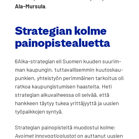
Ala-Mur­su­la
.
Stra­te­gian kol­me
pain­opis­tea­luet­ta
6Ai­ka-stra­te­gian eli Suo­men kuu­den suu­rim­
man kau­pun­gin, tut­ta­val­li­sem­min kuu­tos­kau­
pun­kien, yhteis­työn perim­mäi­nen tar­koi­tus oli
rat­koa kau­pun­gis­tu­mi­sen haas­tei­ta. Heti
stra­te­gian alku­vai­hees­sa oli sel­vää, että
hank­keen täy­tyy tukea yrit­tä­jyyt­tä ja uusien
työ­paik­ko­jen syn­tyä.
Stra­te­gian pain­opis­tei­tä muo­dos­tui kol­me:
Avoi­met inno­vaa­tio­alus­tat
on aut­ta­nut uusien