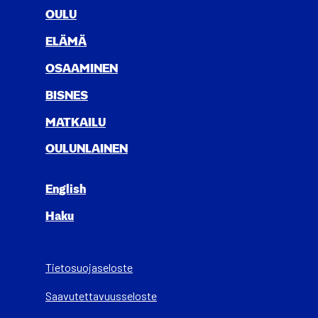
OULU
ELÄ­MÄ
OSAA­MI­NEN
BIS­NES
MAT­KAI­LU
OULUN­LAI­NEN
English
Haku
Tietosuojaseloste
Saa­vu­tet­ta­vuus­se­los­te