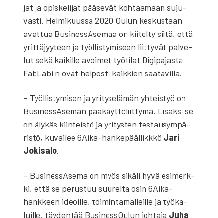
jat ja opis­ke­li­jat pää­se­vät koh­taa­maan suju­
vas­ti. Hel­mi­kuus­sa 2020 Oulun kes­kus­taan
avat­tua Busi­ness­A­se­maa on kii­tel­ty sii­tä, että
yrit­tä­jyy­teen ja työl­lis­ty­mi­seen liit­ty­vät pal­ve­
lut sekä kai­kil­le avoi­met työ­ti­lat Digi­pa­jas­ta
FabLa­biin ovat hel­pos­ti kaik­kien saa­ta­vil­la.
– Työl­lis­ty­mi­sen ja yri­ty­se­lä­män yhteis­työ on
Busi­ness­A­se­man pää­käyt­tö­liit­ty­mä. Lisäk­si se
on äly­käs kiin­teis­tö ja yri­tys­ten tes­tausym­pä­
ris­tö, kuvai­lee 6Ai­ka-han­ke­pääl­likk­kö
Jari
Joki­sa­lo
.
– Busi­ness­A­se­ma on myös sikä­li hyvä esi­merk­
ki, että se perus­tuu suu­rel­ta osin 6Ai­ka-
hank­keen ideoil­le, toi­min­ta­mal­leil­le ja työ­ka­
luil­le, täy­den­tää Business­Oulun joh­ta­ja
Juha