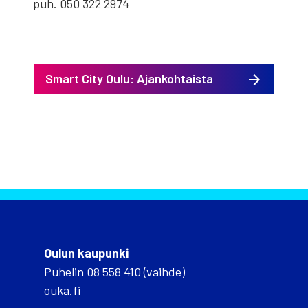
puh. 050 322 2974
Smart City Oulu: Ajankohtaista
Oulun kaupunki
Puhelin 08 558 410 (vaihde)
ouka.fi