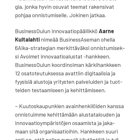
gia, jon­ka hyvin osu­vat tee­mat raken­si­vat
poh­jaa onnis­tu­mi­sel­le, Joki­nen jat­kaa.
Business­Oulun inno­vaa­tio­pääl­lik­kö
Aar­ne
Kul­ta­lah­ti
nime­ää Busi­ness­A­se­man ohel­la
6Ai­ka-stra­te­gian mer­kit­tä­väk­si onnis­tu­mi­sek­
si Avoi­met inno­vaa­tio­alus­tat ‑hank­keen.
Business­Oulun koor­di­noi­man kär­ki­hank­keen
12 osa­to­teu­tuk­ses­sa avat­tiin digi­taa­li­sia ja
fyy­si­siä alus­to­ja yri­tys­ten pal­ve­lui­den ja tuot­
tei­den tes­taa­mi­seen ja kehit­tä­mi­seen.
– Kuu­tos­kau­pun­kien avain­hen­ki­löi­den kans­sa
onnis­tuim­me kehit­tä­mään alus­ta­ta­lou­den ja
inno­vaa­tio­ym­pä­ris­tö­jen osaa­mis­ta ja jaka­
maan sitä orga­ni­saa­tioi­hin. Hank­keen suu­ri
anti on, että pal­jon pysy­viä käy­tän­tö­jä ja työ­