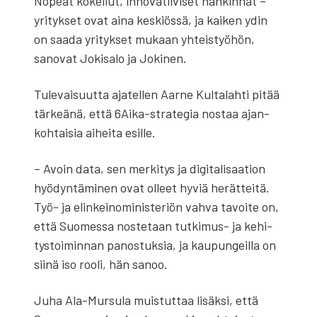
Nopeat kokei­lut, inno­va­tii­vi­set han­kin­nat –
yri­tyk­set ovat aina kes­kiös­sä, ja kai­ken ydin
on saa­da yri­tyk­set mukaan yhteis­työ­hön,
sano­vat Joki­sa­lo ja Joki­nen.
Tule­vai­suut­ta aja­tel­len Aar­ne Kul­ta­lah­ti pitää
tär­keä­nä, että 6Ai­ka-stra­te­gia nos­taa ajan­
koh­tai­sia aihei­ta esil­le.
– Avoin data, sen mer­ki­tys ja digi­ta­li­saa­tion
hyö­dyn­tä­mi­nen ovat olleet hyviä herät­tei­tä.
Työ- ja elin­kei­no­mi­nis­te­riön vah­va tavoi­te on,
että Suo­mes­sa nos­te­taan tut­ki­mus- ja kehi­
tys­toi­min­nan panos­tuk­sia, ja kau­pun­geil­la on
sii­nä iso roo­li, hän sanoo.
Juha Ala-Mur­su­la muis­tut­taa lisäk­si, että