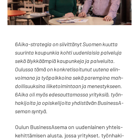
6Ai­ka-stra­te­gia on sii­vit­tä­nyt Suo­men kuut­ta
suu­rin­ta kau­pun­kia koh­ti uuden­lai­sia pal­ve­lu­ja
sekä älyk­kääm­piä kau­pun­ke­ja ja pal­ve­lui­ta
.
Oulus­sa tämä on kon­kre­ti­soi­tu­nut uute­na elin­
voi­ma­na ja työ­paik­koi­na sekä parem­pi­na mah­
dol­li­suuk­si­na lii­ke­toi­min­taan ja menes­tyk­seen.
6Aika oli myös ede­saut­ta­mas­sa yri­tyk­siä, työn­
ha­ki­joi­ta ja opis­ke­li­joi­ta yhdis­tä­vän Busi­ness­A­
se­man syn­tyä.
Oulun Busi­ness­A­se­ma on uuden­lai­nen yhteis­
ke­hit­tä­mi­sen alus­ta, jos­sa yri­tyk­set, työn­ha­ki­