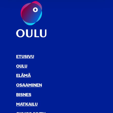
ETUSIVU
OULU
ELÄ­MÄ
OSAA­MI­NEN
BIS­NES
MAT­KAI­LU