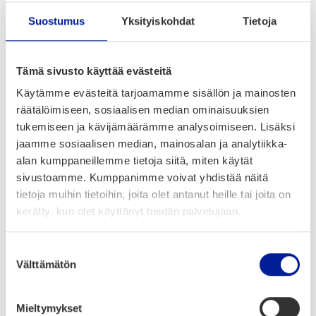
jär­jes­tel­mä tar­vik­kei­den tilaa­mi­sek­si talon
Suostumus
Yksityiskohdat
Tietoja
varas­to­his­sil­tä, jos­sa on käyt­tö­au­kot joka ker­
rok­ses­sa sekä yhteis­hyl­ly­ti­laa 130 neliö­met­riä.
Sal­do­seu­ran­nan ja häly­tys­ra­jo­jen perus­teel­la
Tämä sivusto käyttää evästeitä
auto­maat­ti­set tilauk­set läh­te­vät tava­ra­toi­
Käytämme evästeitä tarjoamamme sisällön ja mainosten
mit­ta­jil­le.
räätälöimiseen, sosiaalisen median ominaisuuksien
tukemiseen ja kävijämäärämme analysoimiseen. Lisäksi
Talon CADCAM-jär­jes­tel­mät mah­dol­lis­ta­vat
jaamme sosiaalisen median, mainosalan ja analytiikka-
uusia digi­taa­li­sia työn­kul­ku­ja, kuten 3D mal­
alan kumppaneillemme tietoja siitä, miten käytät
lin­nuk­set pro­teet­ti­siä töi­tä var­ten.
sivustoamme. Kumppanimme voivat yhdistää näitä
tietoja muihin tietoihin, joita olet antanut heille tai joita on
kerätty, kun olet käyttänyt heidän palvelujaan.
Ratkaisut
Suostumuksen
Välttämätön
valinta
Mieltymykset