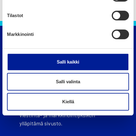
Tilastot
Markkinointi
Oulun kaupunki
Puhelin 08 558 410 (vaihde)
Salli kaikki
ouka.fi
Salli valinta
Kiellä
Oulu.com on Business Oulu -liikelaitoksen
viestintä- ja markkinointiyksikön
ylläpitämä sivusto.