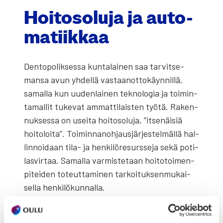
Hoi­to­so­lu­ja ja auto­
ma­tiik­kaa
Den­to­po­lik­ses­sa kun­ta­lai­nen saa tar­vit­se­
man­sa avun yhdel­lä vas­taan­ot­to­käyn­nil­lä,
samal­la kun uuden­lai­nen tek­no­lo­gia ja toi­min­
ta­mal­lit tuke­vat ammat­ti­lais­ten työ­tä. Raken­
nuk­ses­sa on usei­ta hoi­to­so­lu­ja, ”itse­näi­siä
hoi­to­loi­ta”. Toi­min­na­noh­jaus­jär­jes­tel­mäl­lä hal­
lin­noi­daan tila- ja hen­ki­lö­re­surs­se­ja sekä poti­
las­vir­taa. Samal­la var­mis­te­taan hoi­to­toi­men­
pi­tei­den toteut­ta­mi­nen tar­koi­tuk­sen­mu­kai­
sel­la hen­ki­lö­kun­nal­la.
Hoi­to­so­luis­sa on käy­tös­sä tar­vik­kei­den tilaus­