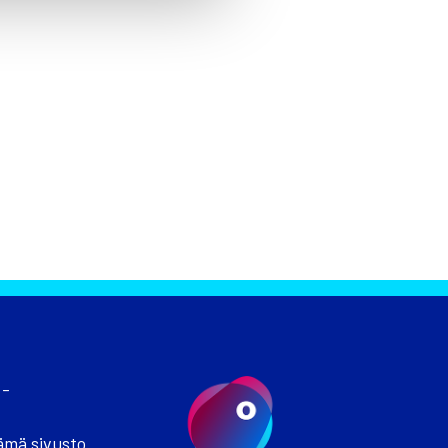
 -
ämä sivusto.