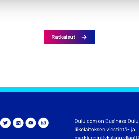
Ratkaisut
Oulu.com on Business Oulu
liikelaitoksen viestintä- ja
markkinointiyksikön ylläpit