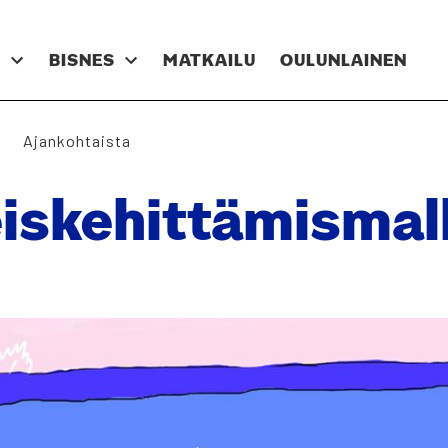
N
BIS­NES
MAT­KAI­LU
OULUN­LAI­NEN
Ajankohtaista
­ke­hit­tä­mis­mal­