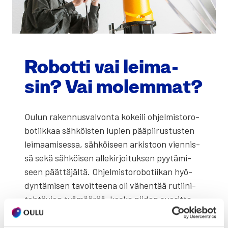
Robot­ti vai lei­ma­
sin? Vai molem­mat?
Oulun raken­nus­val­von­ta kokei­li ohjel­mis­to­ro­
bo­tiik­kaa säh­köis­ten lupien pää­pii­rus­tus­ten
lei­maa­mi­ses­sa, säh­köi­seen arkis­toon vien­nis­
sä sekä säh­köi­sen alle­kir­joi­tuk­sen pyy­tä­mi­
seen päät­tä­jäl­tä. Ohjel­mis­to­ro­bo­tii­kan hyö­
dyn­tä­mi­sen tavoit­tee­na oli vähen­tää rutii­ni­
teh­tä­vien työ­mää­rää, kos­ka nii­den suo­rit­ta­
mi­sek­si on jou­dut­tu teke­mään kah­des­sa eri
tie­to­jär­jes­tel­mäs­sä monia eri vai­hei­ta ja pai­