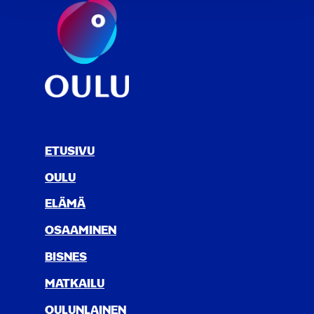
ETUSIVU
OULU
ELÄ­MÄ
OSAA­MI­NEN
BIS­NES
MAT­KAI­LU
OULUN­LAI­NEN