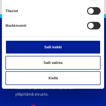
Tilastot
Markkinointi
Oulun kaupunki
Puhelin 08 558 410 (vaihde)
Salli kaikki
ouka.fi
Salli valinta
Kiellä
Oulu.com on Business Oulu -liikelaitoksen
viestintä- ja markkinointiyksikön
ylläpitämä sivusto.