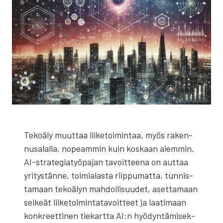
Teko­ä­ly muut­taa lii­ke­toi­min­taa, myös raken­
nusa­lal­la, nopeam­min kuin kos­kaan aiem­min.
AI-stra­te­gia­työ­pa­jan tavoit­tee­na on aut­taa
yri­tys­tän­ne, toi­mia­las­ta riip­pu­mat­ta, tun­nis­
ta­maan teko­ä­lyn mah­dol­li­suu­det, aset­ta­maan
sel­keät lii­ke­toi­min­ta­ta­voit­teet ja laa­ti­maan
kon­kreet­ti­nen tie­kart­ta AI:n hyö­dyn­tä­mi­sek­