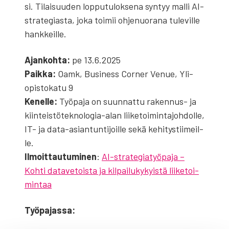
si. Tilai­suu­den lop­pu­tu­lok­se­na syn­tyy mal­li AI-
stra­te­gias­ta, joka toi­mii ohje­nuo­ra­na tule­vil­le
hank­keil­le.
Ajan­koh­ta:
pe 13.6.2025
Paik­ka:
Oamk, Busi­ness Cor­ner Venue, Yli­
opis­to­ka­tu 9
Kenel­le:
Työ­pa­ja on suun­nat­tu raken­nus- ja
kiin­teis­tö­tek­no­lo­gia-alan lii­ke­toi­min­ta­joh­dol­le,
IT- ja data-asian­tun­ti­joil­le sekä kehi­tys­tii­meil­
le.
Ilmoit­tau­tu­mi­nen
:
AI-stra­te­gia­työ­pa­ja –
Koh­ti data­ve­tois­ta ja kil­pai­lu­ky­kyis­tä lii­ke­toi­
min­taa
Työ­pa­jas­sa: