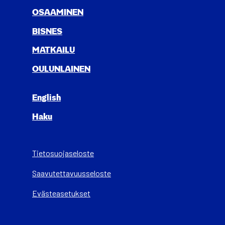
OSAA­MI­NEN
BIS­NES
MAT­KAI­LU
OULUN­LAI­NEN
English
Haku
Tietosuojaseloste
Saa­vu­tet­ta­vuus­se­los­te
Evästeasetukset