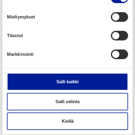
Ter­ve­tu­loa raken­ta­maan yhdes­sä kil­pai­lue­
Mieltymykset
tua teko­ä­lys­tä!
Tilastot
Jaa artikkeli:
Markkinointi
Salli kaikki
Ajankohtaista
Salli valinta
Kiellä