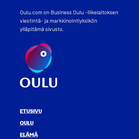
Oulu.com on Business Oulu -liikelaitoksen
viestintä- ja markkinointiyksikön
ylläpitämä sivusto.
ETUSIVU
OULU
ELÄ­MÄ