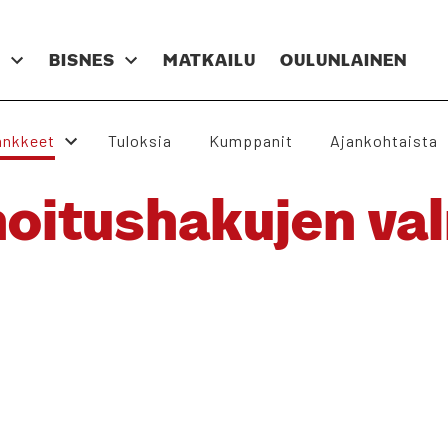
N
BIS­NES
MAT­KAI­LU
OULUN­LAI­NEN
nk­keet
Tulok­sia
Kump­pa­nit
Ajan­koh­tais­ta
­tus­ha­ku­jen val­