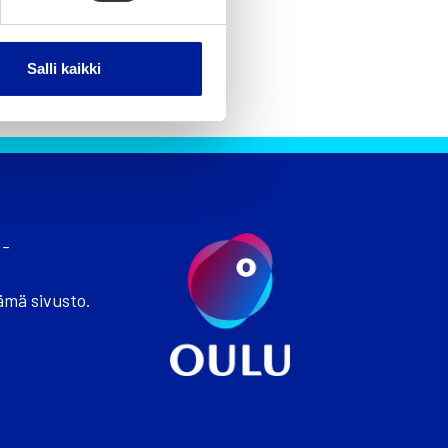
Salli kaikki
 -
ämä sivusto.