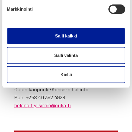
Markkinointi
PREPARE a Cof­fee with…
In this video of the series, we dive into
Buil­
ding Inno­va­tion and Com­pe­ti­tion Abi­li­ty
in
Salli kaikki
Oulu Inno­va­tion Alliance. Watch the video
here:
https://youtu.be/JMQOSr0ekkU
Salli valinta
Lisä­tie­to­ja:
Kiellä
Hele­na Yli­sir­niö
Oulun kaupunki/Konsernihallinto
Puh. +358 40 352 4928
helena.t.ylisirnio@ouka.fi