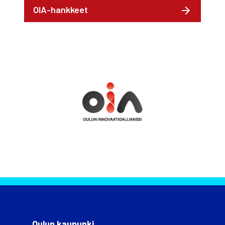
OIA-hankkeet
Oulun kaupunki