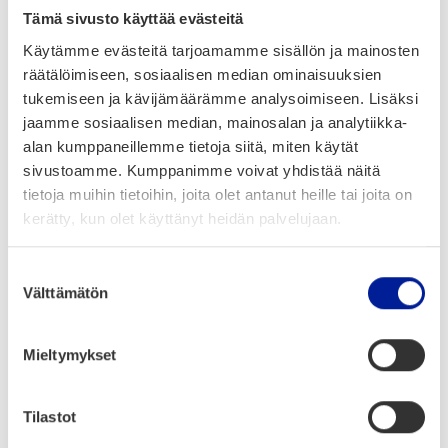
Hank­keen koor­di­naat­to­ri­na toi­mii Tic­Bio­Med
Tämä sivusto käyttää evästeitä
Espan­jas­ta ja muut han­ke­part­ne­rit ovat INFO
Käytämme evästeitä tarjoamamme sisällön ja mainosten
Espan­jas­ta, Inno­va­tion Skå­ne ja Region Skå­ne
räätälöimiseen, sosiaalisen median ominaisuuksien
Ruot­sis­ta, Rohealth ja BIRDA Roma­nis­ta sekä
tukemiseen ja kävijämäärämme analysoimiseen. Lisäksi
Poh­jois-Poh­jan­maan liit­to ja Oulun kau­pun­ki
jaamme sosiaalisen median, mainosalan ja analytiikka-
Kon­ser­ni­hal­lin­to.
alan kumppaneillemme tietoja siitä, miten käytät
sivustoamme. Kumppanimme voivat yhdistää näitä
Hank­keen kes­to:
tietoja muihin tietoihin, joita olet antanut heille tai joita on
kerätty, kun olet käyttänyt heidän palvelujaan.
1.1.2024 – 31.12.2024
Suostumuksen
Bud­jet­ti:
Välttämätön
valinta
675 000 €
Mieltymykset
Hank­keen sivus­to
Tilastot
https://prepare4innovation.eu