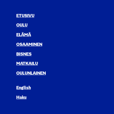
ETUSIVU
OULU
ELÄ­MÄ
OSAA­MI­NEN
BIS­NES
MAT­KAI­LU
OULUN­LAI­NEN
English
Haku