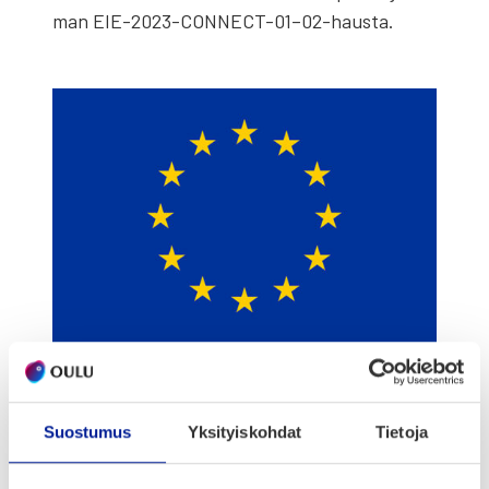
man EIE-2023-CONNECT-01–02-hausta.
Suostumus
Yksityiskohdat
Tietoja
Hank­kees­sa muka­na: