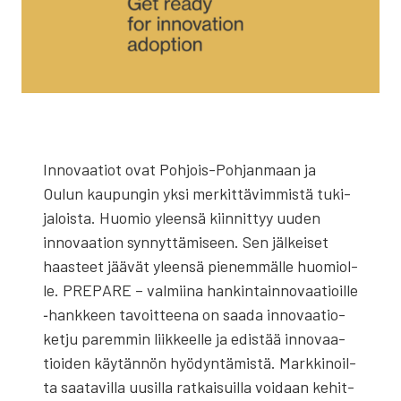
Inno­vaa­tiot ovat Poh­­jois-Poh­­jan­­maan ja
Oulun kau­pun­gin yksi mer­kit­tä­vim­mis­tä tuki­
ja­lois­ta. Huo­mio yleen­sä kiin­nit­tyy uuden
inno­vaa­tion syn­nyt­tä­mi­seen. Sen jäl­kei­set
haas­teet jää­vät yleen­sä pie­nem­mäl­le huo­miol­
le. PREPARE – val­mii­na han­kin­tain­no­vaa­tioil­le
‑hank­keen tavoit­tee­na on saa­da inno­vaa­tio­
ket­ju parem­min liik­keel­le ja edis­tää inno­vaa­
tioi­den käy­tän­nön hyö­dyn­tä­mis­tä. Mark­ki­noil­
ta saa­ta­vil­la uusil­la rat­kai­suil­la voi­daan kehit­