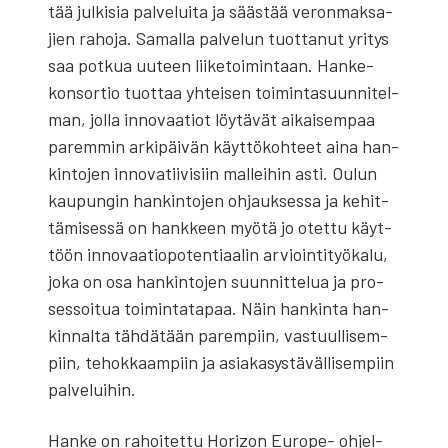
tää jul­ki­sia pal­ve­lui­ta ja sääs­tää veron­mak­sa­
jien raho­ja. Samal­la pal­ve­lun tuot­ta­nut yri­tys
saa pot­kua uuteen lii­ke­toi­min­taan. Han­ke­
kon­sor­tio tuot­taa yhtei­sen toi­min­ta­suun­ni­tel­
man, jol­la inno­vaa­tiot löy­tä­vät aikai­sem­paa
parem­min arki­päi­vän käyt­tö­koh­teet aina han­
kin­to­jen inno­va­tii­vi­siin mal­lei­hin asti. Oulun
kau­pun­gin han­kin­to­jen ohjauk­ses­sa ja kehit­
tä­mi­ses­sä on hank­keen myö­tä jo otet­tu käyt­
töön inno­vaa­tio­po­ten­ti­aa­lin arvioin­ti­työ­ka­lu,
joka on osa han­kin­to­jen suun­nit­te­lua ja pro­
ses­soi­tua toi­min­ta­ta­paa. Näin han­kin­ta han­
kin­nal­ta täh­dä­tään parem­piin, vas­tuul­li­sem­
piin, tehok­kaam­piin ja asia­kas­ys­tä­väl­li­sem­piin
pal­ve­lui­hin.
Han­ke on rahoi­tet­tu Horizon Euro­­pe- ohjel­