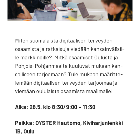
Miten suo­ma­lais­ta digi­taa­li­sen ter­vey­den
osaa­mis­ta ja rat­kai­su­ja vie­dään kan­sain­vä­li­sil­
le mark­ki­noil­le? Mit­kä osaa­mi­set Oulus­ta ja
Poh­jois-Poh­jan­maal­ta kuu­lu­vat mukaan kan­
sal­li­seen tar­joo­maan? Tule mukaan mää­rit­te­
le­mään digi­taa­li­sen ter­vey­den tar­joo­maa ja
vie­mään oulu­lais­ta osaa­mis­ta maa­il­mal­le!
Aika: 28.5. klo 8:30/9:00 – 11:30
Paik­ka: OYSTER Hau­to­mo, Kivi­har­jun­lenk­ki
1B, Oulu