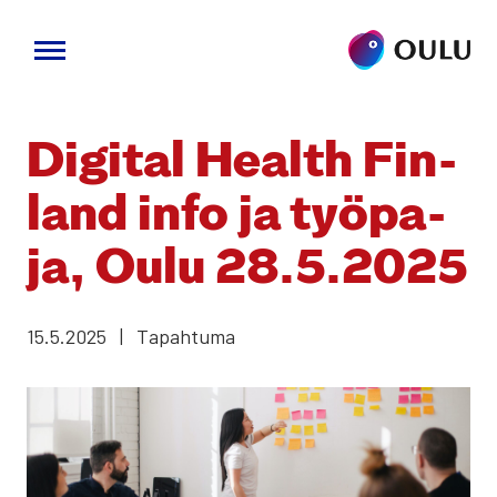
Siirry
sisältöön
Digi­tal Health Fin­
land info ja työ­pa­
ja, Oulu 28.5.2025
15.5.2025
|
Tapahtuma