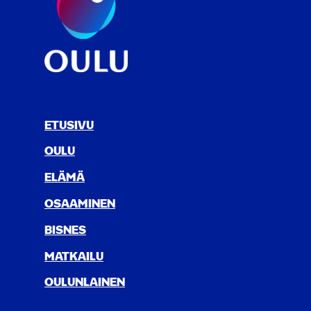
ETUSIVU
OULU
ELÄ­MÄ
OSAA­MI­NEN
BIS­NES
MAT­KAI­LU
OULUN­LAI­NEN