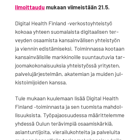
Ilmoit­tau­du
mukaan vii­meis­tään 21.5.
Digi­tal Health Fin­land ‑ver­kos­to­yh­teis­työ
koko­aa yhteen suo­ma­lais­ta digi­taa­li­sen ter­
vey­den osaa­mis­ta kan­sain­vä­li­sen yhteis­työn
ja vien­nin edis­tä­mi­sek­si. Toi­min­nas­sa koo­taan
kan­sain­vä­li­sil­le mark­ki­noil­le suun­tau­tu­via tar­
joo­ma­ko­ko­nai­suuk­sia yhteis­työs­sä yri­tys­ten,
pal­ve­lu­jär­jes­tel­män, aka­te­mian ja mui­den jul­
kis­toi­mi­joi­den kans­sa.
Tule mukaan kuu­le­maan lisää Digi­tal Health
Fin­land ‑toi­min­nas­ta ja sen tuo­mis­ta mah­dol­
li­suuk­sis­ta. Työ­pa­jao­suu­des­sa mää­rit­te­lem­me
yhdes­sä Oulun terä­vim­piä osaa­mis­kär­kiä,
asian­tun­ti­joi­ta, vie­rai­lu­koh­tei­ta ja pal­ve­lui­ta