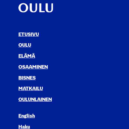
ETUSIVU
OULU
ELÄ­MÄ
OSAA­MI­NEN
BIS­NES
MAT­KAI­LU
OULUN­LAI­NEN
English
Haku