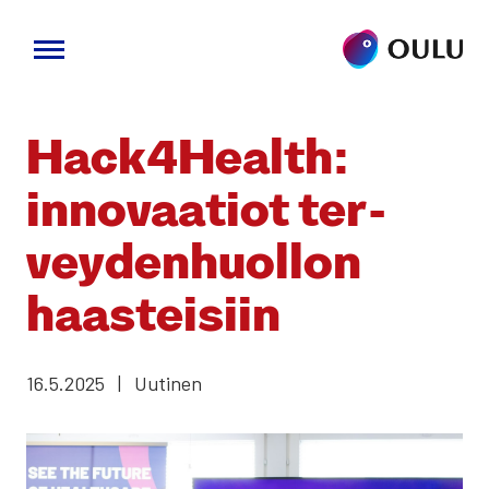
Siirry
sisältöön
Hack4Health:
inno­vaa­tiot ter­
vey­den­huol­lon
haas­tei­siin
16.5.2025
|
Uutinen