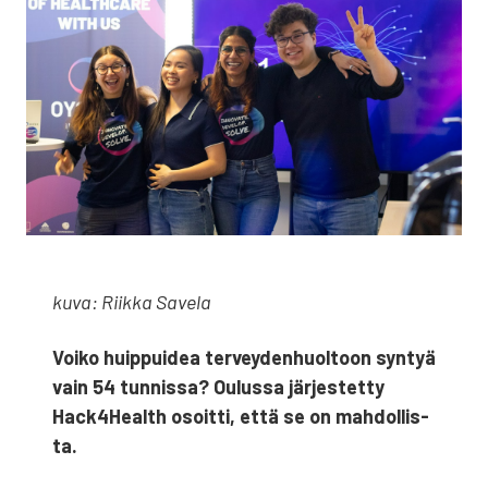
kuva: Riik­ka Save­la
Voi­ko huip­pui­dea ter­vey­den­huol­toon syn­tyä
vain 54 tun­nis­sa? Oulus­sa jär­jes­tet­ty
Hack4Health osoit­ti, että se on mah­dol­lis­
ta.