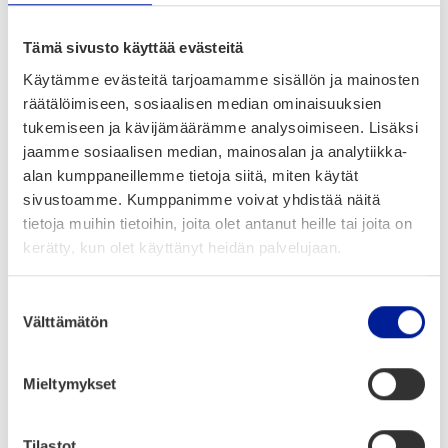
Lue lisää Hack4Health hac­kat­ho­nis­ta englan­
nik­si:
https://ouluhealth.fi/hack4health-
Tämä sivusto käyttää evästeitä
building-the-future-of-healthcare-in-a-
Käytämme evästeitä tarjoamamme sisällön ja mainosten
weekend/
räätälöimiseen, sosiaalisen median ominaisuuksien
tukemiseen ja kävijämäärämme analysoimiseen. Lisäksi
Seu­raa­va OYSTER Pre-Incu­ba­tor käyn­nis­
jaamme sosiaalisen median, mainosalan ja analytiikka-
tyy syk­syl­lä 2025 – ja haku on jo avoin­na!
alan kumppaneillemme tietoja siitä, miten käytät
sivustoamme. Kumppanimme voivat yhdistää näitä
tietoja muihin tietoihin, joita olet antanut heille tai joita on
Lue lisää ja hae mukaan:
kerätty, kun olet käyttänyt heidän palvelujaan.
https://ouluhealth.fi/oyster/oyster-pre-
incubator/
Suostumuksen
Välttämätön
valinta
Jaa artikkeli:
Mieltymykset
Tilastot