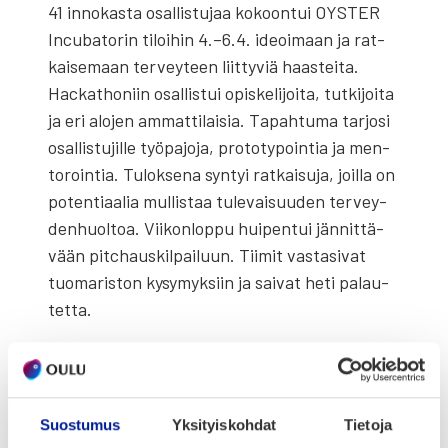
41 inno­kas­ta osal­lis­tu­jaa kokoon­tui OYSTER
Incu­ba­to­rin tiloi­hin 4.–6.4. ideoi­maan ja rat­
kai­se­maan ter­vey­teen liit­ty­viä haas­tei­ta.
Hac­kat­ho­niin osal­lis­tui opis­ke­li­joi­ta, tut­ki­joi­ta
ja eri alo­jen ammat­ti­lai­sia. Tapah­tu­ma tar­jo­si
osal­lis­tu­jil­le työ­pa­jo­ja, pro­to­ty­poin­tia ja men­
to­roin­tia. Tulok­se­na syn­tyi rat­kai­su­ja, joil­la on
poten­ti­aa­lia mul­lis­taa tule­vai­suu­den ter­vey­
den­huol­toa. Vii­kon­lop­pu hui­pen­tui jän­nit­tä­
vään pitc­haus­kil­pai­luun. Tii­mit vas­ta­si­vat
tuo­ma­ris­ton kysy­myk­siin ja sai­vat heti palau­
tet­ta.
Hack4Health kes­ti vain 54 tun­tia, mut­ta joil­
le­kin tii­meil­le se oli vas­ta alku. Var­si­nai­nen työ
alkaa hac­ka­to­nin jäl­keen.
Suostumus
Yksityiskohdat
Tietoja