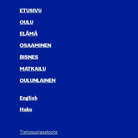
ETUSIVU
OULU
ELÄ­MÄ
OSAA­MI­NEN
BIS­NES
MAT­KAI­LU
OULUN­LAI­NEN
English
Haku
Tietosuojaseloste