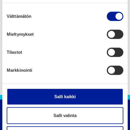
Suostumuksen
Välttämätön
valinta
Mieltymykset
Tilastot
Markkinointi
Salli kaikki
Salli valinta
Oulun kaupunki
Puhelin 08 558 410 (vaihde)