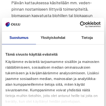
Päi­vän kat­tauk­ses­sa käsi­tel­lään mm. veden­
pin­nan nos­ta­mi­seen liit­ty­viä toi­men­pi­tei­tä,
bio­mas­san kas­va­tus­ta bio­hii­len tai bio­kaa­sun
raa­ka-aineek­si, hii­li­mark­ki­noi­ta sekä aurinko‑,
tuu­li­voi­ma- ja agri­vol­taics­tuo­tan­toa.
Suostumus
Yksityiskohdat
Tietoja
Tutus­tu ohjel­maan ja ilmoit­tau­du mukaan:
https://ssl.eventilla.com/event/Gwk6W
Tämä sivusto käyttää evästeitä
Käytämme evästeitä tarjoamamme sisällön ja mainosten
Jaa artikkeli:
räätälöimiseen, sosiaalisen median ominaisuuksien
tukemiseen ja kävijämäärämme analysoimiseen. Lisäksi
jaamme sosiaalisen median, mainosalan ja analytiikka-
alan kumppaneillemme tietoja siitä, miten käytät
sivustoamme. Kumppanimme voivat yhdistää näitä
tietoja muihin tietoihin, joita olet antanut heille tai joita on
kerätty, kun olet käyttänyt heidän palvelujaan.
Ajankohtaista