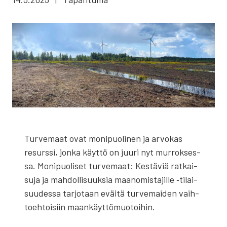
Tur­ve­maat ovat moni­puo­li­nen ja arvo­kas
resurs­si, jon­ka käyt­tö on juu­ri nyt mur­rok­ses­
sa. Moni­puo­li­set tur­ve­maat: Kes­tä­viä rat­kai­
su­ja ja mah­dol­li­suuk­sia maa­no­mis­ta­jil­le ‑tilai­
suu­des­sa tar­jo­taan eväi­tä tur­ve­mai­den vaih­
toeh­toi­siin maan­käyt­tö­muo­toi­hin.