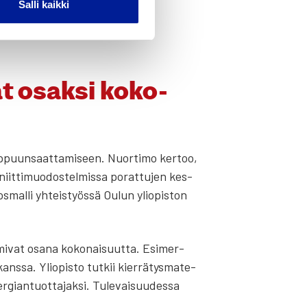
Salli kaikki
­gia on osa tule­vai­suut­ta.
kat osak­si koko­
 lop­puun­saat­ta­mi­seen. Nuor­ti­mo ker­too,
iit­ti­muo­dos­tel­mis­sa porat­tu­jen kes­
os­mal­li yhteis­työs­sä Oulun yli­opis­ton
­mi­vat osa­na koko­nai­suut­ta. Esi­mer­
s­sa. Yli­opis­to tut­kii kier­rä­tys­ma­te­
ian­tuot­ta­jak­si. Tule­vai­suu­des­sa