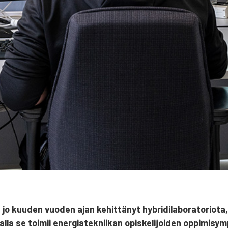
kuu­den vuo­den ajan kehit­tä­nyt hybri­di­la­bo­ra­to­rio­ta, jo
­la se toi­mii ener­gia­tek­nii­kan opis­ke­li­joi­den oppi­mi­sym­