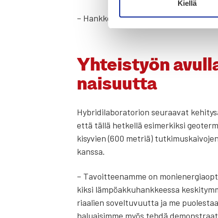
Kiellä
– Hank­keen jäl­kei­nen jat­ku­vuus on ener­
Yhteis­työn avul­la
nai­suut­ta
Hybri­di­la­bo­ra­to­rion seu­raa­vat kehi­ty
että täl­lä het­kel­lä esi­mer­kik­si geo­t
ki­sy­vien (600 met­riä) tut­ki­mus­kai­vo­je
kans­sa.
– Tavoit­tee­nam­me on monie­ner­giaop­ti­m
kik­si läm­pö­ak­ku­hank­kees­sa kes­ki­tym­
ri­aa­lien sovel­tu­vuut­ta ja me puo­les­
haluai­sim­me myös teh­dä demon­straa­tion