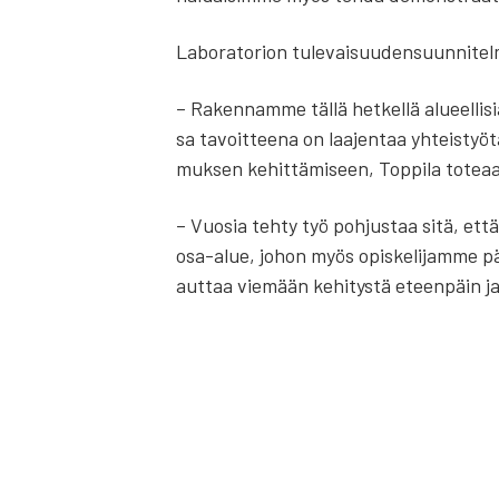
Labo­ra­to­rion tule­vai­suu­den­suun­ni­tel­m
– Raken­nam­me täl­lä het­kel­lä alu­eel­li­si
sa tavoit­tee­na on laa­jen­taa yhteis­työ­t
muk­sen kehit­tä­mi­seen, Top­pi­la tote­a
– Vuo­sia teh­ty työ poh­jus­taa sitä, ett
osa-alue, johon myös opis­ke­li­jam­me pää­se
aut­taa vie­mään kehi­tys­tä eteen­päin ja