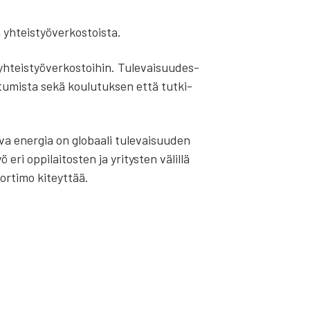
 yhteis­työ­ver­kos­tois­ta.
n yhteis­työ­ver­kos­toi­hin. Tule­vai­suu­des­
­tu­mis­ta sekä kou­lu­tuk­sen että tut­ki­
a ener­gia on glo­baa­li tule­vai­suu­den
eri oppi­lai­tos­ten ja yri­tys­ten välil­lä
r­ti­mo kiteyt­tää.