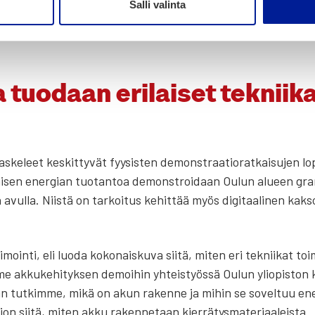
Salli valinta
gia­rat­kai­su­jen kehi­tyk­sel­le hyvin tär­ke­ää. Uusiu­tu­va ener
 tuo­daan eri­lai­set tek­nii­
­sas­ke­leet kes­kit­ty­vät fyy­sis­ten demon­straa­tio­rat­kai­su­jen
er­mi­sen ener­gian tuo­tan­toa demon­stroi­daan Oulun alu­een gra­n
n avul­la. Niis­tä on tar­koi­tus kehit­tää myös digi­taa­li­nen kak­s
oin­ti, eli luo­da koko­nais­ku­va sii­tä, miten eri tek­nii­kat toi
me akku­ke­hi­tyk­sen demoi­hin yhteis­työs­sä Oulun yli­opis­ton kan
taan tut­kim­me, mikä on akun raken­ne ja mihin se sovel­tuu ener­g
 sii­tä, miten akku raken­ne­taan kier­rä­tys­ma­te­ri­aa­leis­ta.