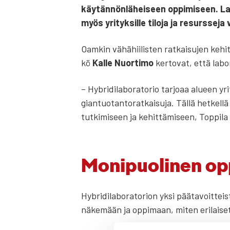
käy­tän­nön­lä­hei­seen oppi­mi­seen. Labo
myös yri­tyk­sil­le tilo­ja ja resurs­se­ja
Oam­kin vähä­hii­lis­ten rat­kai­su­jen kehit
kö
Kal­le Nuor­ti­mo
ker­to­vat, että labo­
– Hybri­di­la­bo­ra­to­rio tar­jo­aa alu­een yr
gian­tuo­tan­to­rat­kai­su­ja. Täl­lä het­ke
tut­ki­mi­seen ja kehit­tä­mi­seen, Top­pi­la 
Moni­puo­li­nen oppi
Hybri­di­la­bo­ra­to­rion yksi pää­ta­voit­teis
näke­mään ja oppi­maan, miten eri­lai­set bi