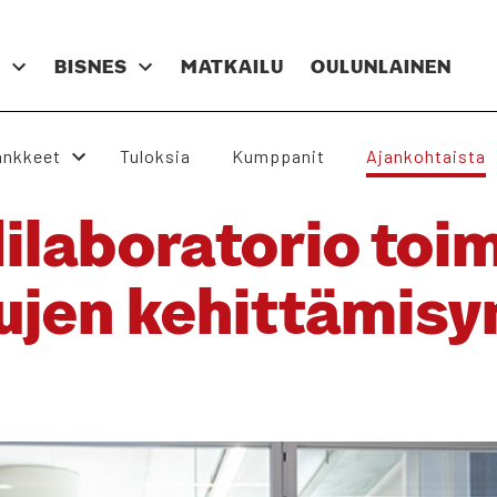
N
BIS­NES
MAT­KAI­LU
OULUN­LAI­NEN
nk­keet
Tulok­sia
Kump­pa­nit
Ajan­koh­tais­ta
a­bo­ra­to­rio toi­m
u­jen kehit­tä­mi­sy