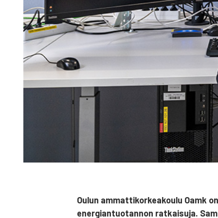
Oulun ammat­ti­kor­kea­kou­lu Oamk on jo 
ener­gian­tuo­tan­non rat­kai­su­ja. Samal