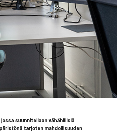
s­sa suun­ni­tel­laan vähä­hii­li­siä
pä­ris­tö­nä tar­jo­ten mah­dol­li­suu­den