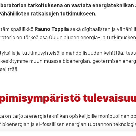
­ra­to­rion tar­koi­tuk­se­na on vas­ta­ta ener­gia­tek­nii­kan al
 vähä­hii­lis­ten rat­kai­su­jen tut­ki­muk­seen.
­tä­mis­pääl­lik­kö
Rau­no Top­pi­la
sekä digi­taa­lis­ten ja vähä­hii­li
ra­to­rio on tär­keä osa Oulun alu­een ener­gia- ja tut­ki­mus­ken
i­tyk­sil­le ja tut­ki­musyh­tei­söl­le mah­dol­li­suu­den kehit­tää, te
l­lä kes­ki­tym­me muun muas­sa bio­ener­gian, geo­ter­mi­sen ener­g
selit­tää.
­mi­sym­pä­ris­tö tule­vai­suu­
­ta on tar­jo­ta ener­gia­tek­nii­kan opis­ke­li­joil­le moni­puo­li­nen 
o­ener­gian ja ei-fos­sii­li­sen ener­gian tuo­tan­non tek­no­lo­gia