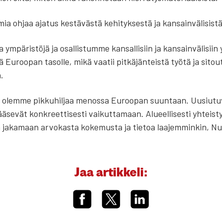
ia ohjaa aja­tus kes­tä­väs­tä kehi­tyk­ses­tä ja kan­sain­vä­li­sis­tä
a ympä­ris­tö­jä ja osal­lis­tum­me kan­sal­li­siin ja kan­sain­vä­li­sii
ä Euroo­pan tasol­le, mikä vaa­tii pit­kä­jän­teis­tä työ­tä ja sitou
a.
ä olem­me pik­ku­hil­jaa menos­sa Euroo­pan suun­taan. Uusiu­tu­v
­vät kon­kreet­ti­ses­ti vai­kut­ta­maan. Alu­eel­li­ses­ti yhteis­työ 
 jaka­maan arvo­kas­ta koke­mus­ta ja tie­toa laa­jem­min­kin, Nuo
Jaa artikkeli: