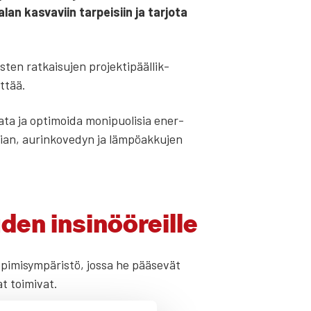
an kas­va­viin tar­pei­siin ja tar­jo­ta
s­ten rat­kai­su­jen pro­jek­ti­pääl­lik­
t­tää.
s­ta­ta ja opti­moi­da moni­puo­li­sia ener­
ian, aurin­ko­ve­dyn ja läm­pö­ak­ku­jen
den insi­nöö­reil­le
oppi­mi­sym­pä­ris­tö, jos­sa he pää­se­vät
t toi­mi­vat.