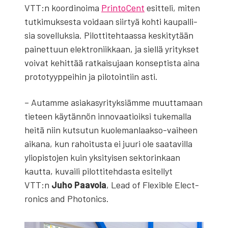
VTT:n koor­di­noi­ma
Prin­toCent
esit­te­li, miten
tut­ki­muk­ses­ta voi­daan siir­tyä koh­ti kau­pal­li­
sia sovel­luk­sia. Pilot­ti­teh­taas­sa kes­ki­ty­tään
pai­net­tuun elekt­ro­niik­kaan, ja siel­lä yri­tyk­set
voi­vat kehit­tää rat­kai­su­jaan kon­sep­tis­ta aina
pro­to­tyyp­pei­hin ja pilo­toin­tiin asti.
– Autam­me asia­kas­yri­tyk­siäm­me muut­ta­maan
tie­teen käy­tän­nön inno­vaa­tioik­si tuke­mal­la
hei­tä niin kut­su­tun kuo­le­man­laak­so-vai­heen
aika­na, kun rahoi­tus­ta ei juu­ri ole saa­ta­vil­la
yli­opis­to­jen kuin yksi­tyi­sen sek­to­rin­kaan
kaut­ta, kuvai­li pilot­ti­teh­das­ta esi­tel­lyt
VTT:n
Juho Paa­vo­la
, Lead of Flexible Elect­
ro­nics and Pho­to­nics.