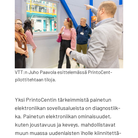
VTT:n Juho Paa­vo­la esit­te­le­mäs­sä Prin­toCent-
pilot­ti­teh­taan tilo­ja.
Yksi Prin­toCen­tin tär­keim­mis­tä pai­ne­tun
elekt­ro­nii­kan sovel­lusa­lueis­ta on diag­nos­tiik­
ka. Pai­ne­tun elekt­ro­nii­kan omi­nai­suu­det,
kuten jous­ta­vuus ja keveys, mah­dol­lis­ta­vat
muun muas­sa uuden­lais­ten ihol­le kiin­ni­tet­tä­