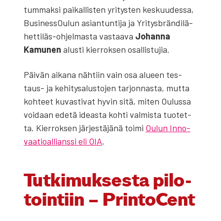
tum­mak­si pai­kal­lis­ten yri­tys­ten kes­kuu­des­sa,
Business­Oulun asian­tun­ti­ja ja Yri­tysbrän­di­lä­
het­ti­läs-ohjel­mas­ta vas­taa­va
Johan­na
Kamu­nen
alus­ti kier­rok­sen osal­lis­tu­jia.
Päi­vän aika­na näh­tiin vain osa alu­een tes­
taus- ja kehi­ty­sa­lus­to­jen tar­jon­nas­ta, mut­ta
koh­teet kuvas­ti­vat hyvin sitä, miten Oulus­sa
voi­daan ede­tä ideas­ta koh­ti val­mis­ta tuo­tet­
ta. Kier­rok­sen jär­jes­tä­jä­nä toi­mi
Oulun Inno­
vaa­tio­al­lians­si eli OIA
.
Tut­ki­muk­ses­ta pilo­
toin­tiin – Prin­toCent