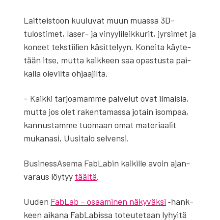
Lait­teis­toon kuu­lu­vat muun muas­sa 3D-
tulos­ti­met, laser- ja vinyy­li­leik­ku­rit, jyr­si­met ja
koneet teks­tii­lien käsit­te­lyyn. Konei­ta käy­te­
tään itse, mut­ta kaik­keen saa opas­tus­ta pai­
kal­la ole­vil­ta ohjaa­jil­ta.
– Kaik­ki tar­joa­mam­me pal­ve­lut ovat ilmai­sia,
mut­ta jos olet raken­ta­mas­sa jotain isom­paa,
kan­nus­tam­me tuo­maan omat mate­ri­aa­lit
muka­na­si, Uusi­ta­lo sel­ven­si.
Busi­ness­A­se­ma FabLa­bin kai­kil­le avoin ajan­
va­raus löy­tyy
tääl­tä
.
Uuden
FabLab – osaa­mi­nen näky­väk­si
‑hank­
keen aika­na FabLa­bis­sa toteu­te­taan lyhyi­tä