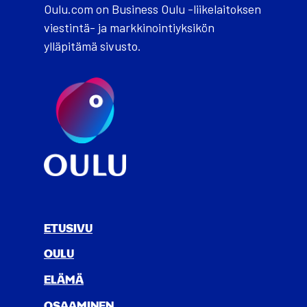
Oulu.com on Business Oulu -liikelaitoksen
viestintä- ja markkinointiyksikön
ylläpitämä sivusto.
ETUSIVU
OULU
ELÄ­MÄ
OSAA­MI­NEN