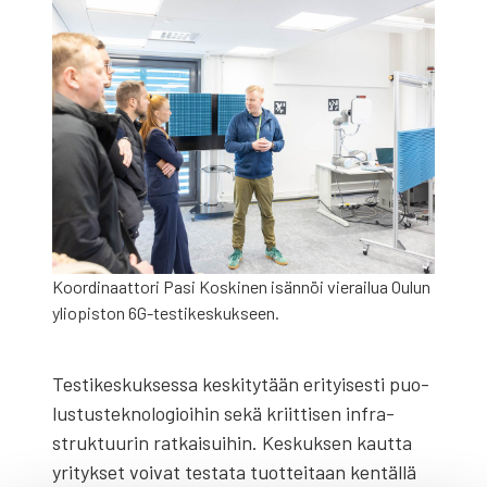
Koor­di­naat­to­ri Pasi Kos­ki­nen isän­nöi vie­rai­lua Oulun
yli­opis­ton 6G-tes­ti­kes­kuk­seen.
Tes­ti­kes­kuk­ses­sa kes­ki­ty­tään eri­tyi­ses­ti puo­
lus­tus­tek­no­lo­gioi­hin sekä kriit­ti­sen infra­
struk­tuu­rin rat­kai­sui­hin. Kes­kuk­sen kaut­ta
yri­tyk­set voi­vat tes­ta­ta tuot­tei­taan ken­täl­lä