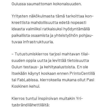
Oulus­sa sau­mat­to­man koko­nai­suu­den.
Yri­tys­ten näkö­kul­mas­ta tämä tar­koit­taa kon­
kreet­tis­ta mah­dol­li­suut­ta ede­tä nopeas­ti
ideas­ta val­miik­si rat­kai­suk­si hyö­dyn­tä­mäl­lä
pai­kal­lis­ta osaa­mis­ta ja yhteis­työ­hön poh­jau­
tu­vaa infra­struk­tuu­ria.
– Tutus­tu­mis­kier­ros tar­jo­si mah­ta­van tilai­
suu­den oppia uut­ta ja levit­tää tie­toi­suut­ta
Oulun tes­taus- ja kehi­ty­sa­lus­tois­ta. En ole
itse­kään käy­nyt kos­kaan ennen Prin­toCen­til­lä
tai FabLa­bis­sa, kier­rok­sel­la muka­na ollut Pasi
Kos­ki­nen kehui.
Kier­ros tun­tui ins­pi­roi­van mui­ta­kin Yri­
tysbrän­di­lä­het­ti­läi­tä: