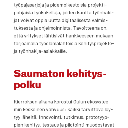
työ­pa­ja­sar­jo­ja ja pidem­pi­kes­toi­sia pro­jek­ti­
poh­jai­sia työ­ko­kei­lu­ja, joi­den kaut­ta työn­ha­ki­
jat voi­vat oppia uut­ta digi­taa­li­ses­ta val­mis­
tuk­ses­ta ja ohjel­moin­nis­ta. Tavoit­tee­na on,
että yri­tyk­set läh­ti­si­vät hank­kee­seen mukaan
tar­joa­mal­la työ­elä­mä­läh­töi­siä kehi­tys­pro­jek­te­
ja työn­ha­ki­ja-asiak­kail­le.
Sau­ma­ton kehi­tys­
pol­ku
Kier­rok­sen aika­na koros­tui Oulun eko­sys­tee­
min kes­kei­nen vah­vuus: kaik­ki tar­vit­ta­va löy­
tyy lähel­tä. Inno­voin­ti, tut­ki­mus, pro­to­tyyp­
pien kehi­tys, tes­taus ja pilo­toin­ti muo­dos­ta­vat