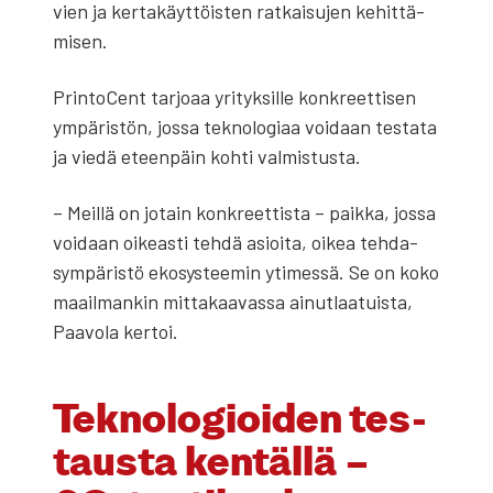
vien ja ker­ta­käyt­töis­ten rat­kai­su­jen kehit­tä­
mi­sen.
Prin­toCent tar­jo­aa yri­tyk­sil­le kon­kreet­ti­sen
ympä­ris­tön, jos­sa tek­no­lo­gi­aa voi­daan tes­ta­ta
ja vie­dä eteen­päin koh­ti val­mis­tus­ta.
– Meil­lä on jotain kon­kreet­tis­ta – paik­ka, jos­sa
voi­daan oikeas­ti teh­dä asioi­ta, oikea teh­da­
sym­pä­ris­tö eko­sys­tee­min yti­mes­sä. Se on koko
maa­il­man­kin mit­ta­kaa­vas­sa ainut­laa­tuis­ta,
Paa­vo­la ker­toi.
Tek­no­lo­gioi­den tes­
taus­ta ken­täl­lä –