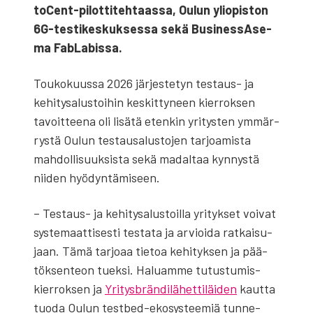
toCent-pilot­ti­teh­taas­sa, Oulun yli­opis­ton
6G-tes­ti­kes­kuk­ses­sa sekä Busi­ness­A­se­
ma FabLa­bis­sa.
Tou­ko­kuus­sa 2026 jär­jes­te­tyn tes­taus- ja
kehi­ty­sa­lus­toi­hin kes­kit­ty­neen kier­rok­sen
tavoit­tee­na oli lisä­tä eten­kin yri­tys­ten ymmär­
rys­tä Oulun tes­tausa­lus­to­jen tar­joa­mis­ta
mah­dol­li­suuk­sis­ta sekä madal­taa kyn­nys­tä
nii­den hyö­dyn­tä­mi­seen.
– Tes­taus- ja kehi­ty­sa­lus­toil­la yri­tyk­set voi­vat
sys­te­maat­ti­ses­ti tes­ta­ta ja arvioi­da rat­kai­su­
jaan. Tämä tar­jo­aa tie­toa kehi­tyk­sen ja pää­
tök­sen­teon tuek­si. Haluam­me tutus­tu­mis­
kier­rok­sen ja
Yri­tysbrän­di­lä­het­ti­läi­den
kaut­ta
tuo­da Oulun test­bed-eko­sys­tee­miä tun­ne­