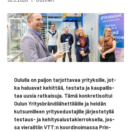
Oulul­la on pal­jon tar­jot­ta­vaa yri­tyk­sil­le, jot­
ka halua­vat kehit­tää, tes­ta­ta ja kau­pal­lis­
taa uusia rat­kai­su­ja. Tämä kon­kre­ti­soi­tui
Oulun Yri­tysbrän­di­lä­het­ti­läil­le ja hei­dän
kut­su­mil­leen yri­ty­se­dus­ta­jil­le jär­jes­te­tyl­lä
tes­taus- ja kehi­ty­sa­lus­ta­kier­rok­sel­la, jos­
sa vie­rail­tiin VTT:n koor­di­noi­mas­sa Prin­