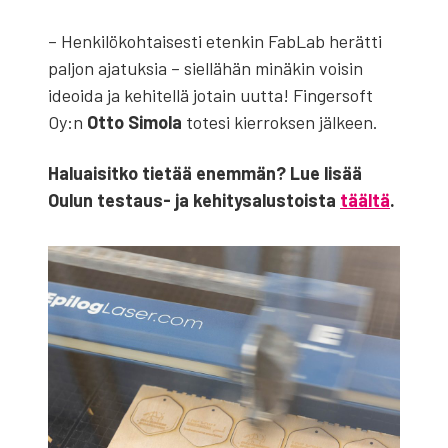
– Hen­ki­lö­koh­tai­ses­ti eten­kin FabLab herät­ti
pal­jon aja­tuk­sia – siel­lä­hän minä­kin voi­sin
ideoi­da ja kehi­tel­lä jotain uut­ta! Fin­ger­soft
Oy:n
Otto Simo­la
tote­si kier­rok­sen jäl­keen.
Haluai­sit­ko tie­tää enem­män? Lue lisää
Oulun tes­taus- ja kehi­ty­sa­lus­tois­ta
tääl­tä
.