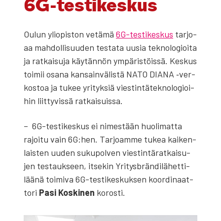
6G-tes­ti­kes­kus
Oulun yli­opis­ton vetä­mä
6G-tes­ti­kes­kus
tar­jo­
aa mah­dol­li­suu­den tes­ta­ta uusia tek­no­lo­gioi­ta
ja rat­kai­su­ja käy­tän­nön ympä­ris­töis­sä. Kes­kus
toi­mii osa­na kan­sain­vä­lis­tä NATO DIANA ‑ver­
kos­toa ja tukee yri­tyk­siä vies­tin­tä­tek­no­lo­gioi­
hin liit­ty­vis­sä rat­kai­suis­sa.
– 6G-tes­ti­kes­kus ei nimes­tään huo­li­mat­ta
rajoi­tu vain 6G:hen. Tar­joam­me tukea kai­ken­
lais­ten uuden suku­pol­ven vies­tin­tä­rat­kai­su­
jen tes­tauk­seen, itse­kin Yri­tysbrän­di­lä­het­ti­
lää­nä toi­mi­va 6G-tes­ti­kes­kuk­sen koor­di­naat­
to­ri
Pasi Kos­ki­nen
koros­ti.