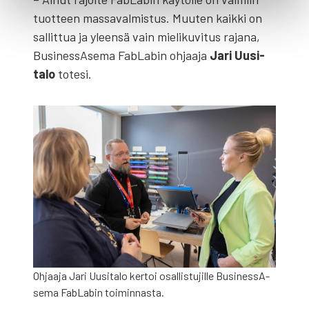
tuot­teen mas­sa­val­mis­tus. Muu­ten kaik­ki on
sal­lit­tua ja yleen­sä vain mie­li­ku­vi­tus raja­na,
Busi­ness­A­se­ma FabLa­bin ohjaa­ja
Jari Uusi­
ta­lo
tote­si.
Ohjaa­ja Jari Uusi­ta­lo ker­toi osal­lis­tu­jil­le Busi­ness­A­
se­ma FabLa­bin toi­min­nas­ta.