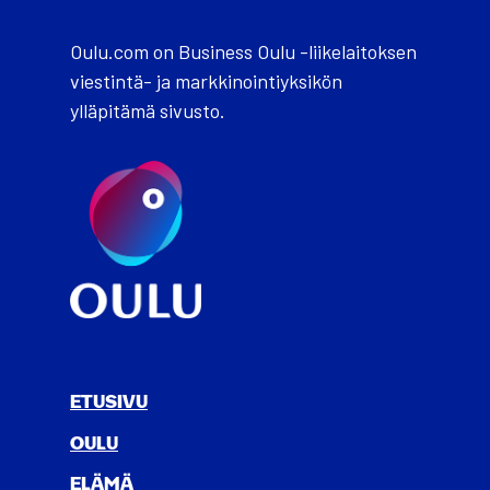
Oulu.com on Business Oulu -liikelaitoksen
viestintä- ja markkinointiyksikön
ylläpitämä sivusto.
ETUSIVU
OULU
ELÄ­MÄ