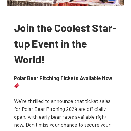
Join the Coo­lest Star­
tup Event in the
World!
Polar Bear Pitc­hing Tic­kets Avai­lable Now
We’re thril­led to announce that tic­ket sales
for Polar Bear Pitc­hing 2024 are official­ly
open, with ear­ly bear rates avai­lable right
now. Don’t miss your chance to secu­re your