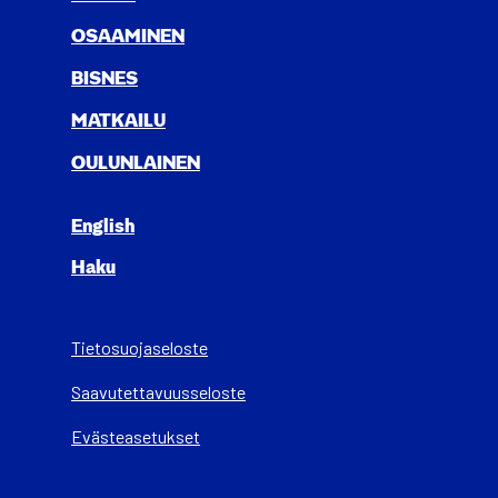
OSAA­MI­NEN
BIS­NES
MAT­KAI­LU
OULUN­LAI­NEN
English
Haku
Tietosuojaseloste
Saa­vu­tet­ta­vuus­se­los­te
Evästeasetukset