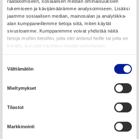
competition/
räätälöimiseen, sosiaalisen median ominaisuuksien
tukemiseen ja kävijämäärämme analysoimiseen. Lisäksi
jaamme sosiaalisen median, mainosalan ja analytiikka-
Check out the full pro­gram:
Polar Bear Pitc­
alan kumppaneillemme tietoja siitä, miten käytät
hing
sivustoamme. Kumppanimme voivat yhdistää näitä
tietoja muihin tietoihin, joita olet antanut heille tai joita on
kerätty, kun olet käyttänyt heidän palvelujaan.
Jaa artikkeli:
Suostumuksen
Välttämätön
valinta
Mieltymykset
Ajankohtaista
Tilastot
Markkinointi