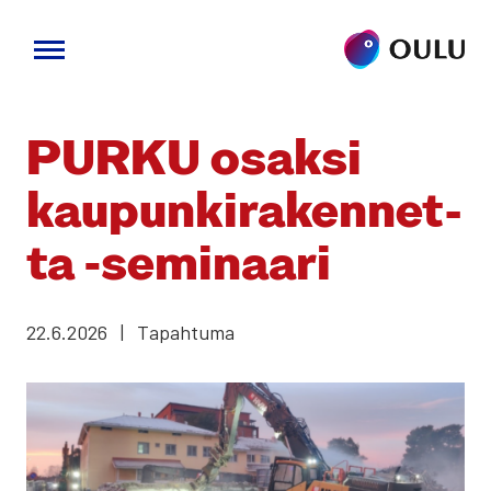
Siirry
sisältöön
PURKU osak­si
kau­pun­ki­ra­ken­net­
ta ‑semi­naa­ri
22.6.2026
|
Tapahtuma