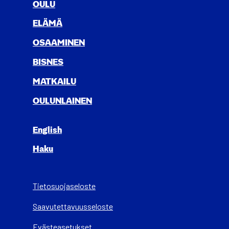
OULU
ELÄ­MÄ
OSAA­MI­NEN
BIS­NES
MAT­KAI­LU
OULUN­LAI­NEN
English
Haku
Tietosuojaseloste
Saa­vu­tet­ta­vuus­se­los­te
Evästeasetukset