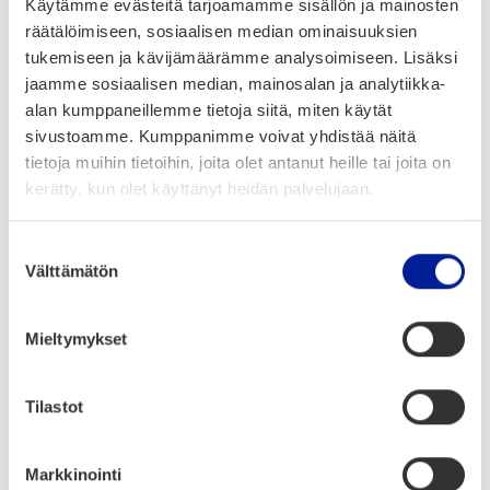
väl­li­sem­pää raken­nus­jät­teen hyö­dyn­tä­mis­tä
Käytämme evästeitä tarjoamamme sisällön ja mainosten
räätälöimiseen, sosiaalisen median ominaisuuksien
https://www.oulu.fi/fi/uutiset/oulun-
tukemiseen ja kävijämäärämme analysoimiseen. Lisäksi
yliopistossa-kehitetaan-
jaamme sosiaalisen median, mainosalan ja analytiikka-
alan kumppaneillemme tietoja siitä, miten käytät
ymparistoystavallisempaa-rakennusjatteen-
sivustoamme. Kumppanimme voivat yhdistää näitä
hyodyntamista
tietoja muihin tietoihin, joita olet antanut heille tai joita on
kerätty, kun olet käyttänyt heidän palvelujaan.
Jaa artikkeli:
Suostumuksen
Välttämätön
valinta
Mieltymykset
Tilastot
Ajankohtaista
Markkinointi