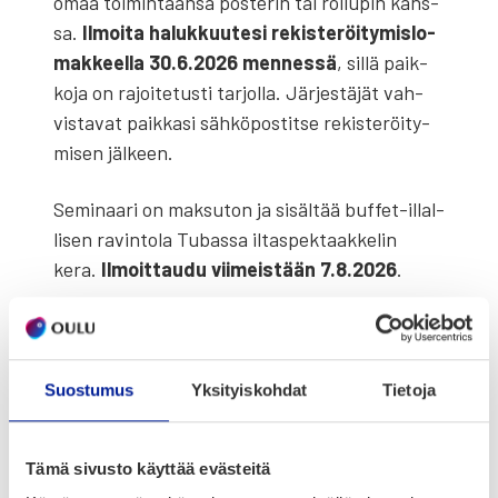
omaa toi­min­taan­sa pos­te­rin tai rol­lu­pin kans­
sa.
Ilmoi­ta haluk­kuu­te­si rekis­te­röi­ty­mis­lo­
mak­keel­la 30.6.2026 men­nes­sä
, sil­lä paik­
ko­ja on rajoi­te­tus­ti tar­jol­la. Jär­jes­tä­jät vah­
vis­ta­vat paik­ka­si säh­kö­pos­tit­se rekis­te­röi­ty­
mi­sen jäl­keen.
Semi­naa­ri on mak­su­ton ja sisäl­tää buf­fet-illal­
li­sen ravin­to­la Tubas­sa iltas­pek­taak­ke­lin
kera.
Ilmoit­tau­du vii­meis­tään 7.8.2026
.
https://www.oulu.fi/fi/tapahtumat/purku-
osaksi-kaupunkirakennetta-seminaari
Suostumus
Yksityiskohdat
Tietoja
Lisä­tie­toa PUR­KU-hank­kees­ta
Oulun yli­opis­tos­sa kehi­te­tään ympä­ris­töys­tä­
Tämä sivusto käyttää evästeitä