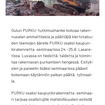
Oulun PUR­KU-tut­ki­mus­han­ke koko­aa raken­
nusa­lan ammat­ti­lai­sia ja päät­tä­jiä kier­to­ta­lou­
den tee­mo­jen äärel­le PURKU osak­si kau­pun­
ki­ra­ken­net­ta ‑semi­naa­ris­sa 24.–25.8. Lasa­re­
tis­sa. Luvas­sa on tie­det­tä, tai­det­ta ja toi­min­
taa raken­ta­van pur­ka­mi­sen hen­ges­sä. Esi­tyk­
sien ja panee­lin lisäk­si semi­naa­ris­sa pää­set
koke­maan käy­tän­nön pai­kan pääl­tä, työ­maal­
la.
PURKU osak­si kau­pun­ki­ra­ken­net­ta ‑semi­naa­
ri tar­jo­aa osal­lis­tu­jil­le mah­dol­li­suu­den esi­tel­lä