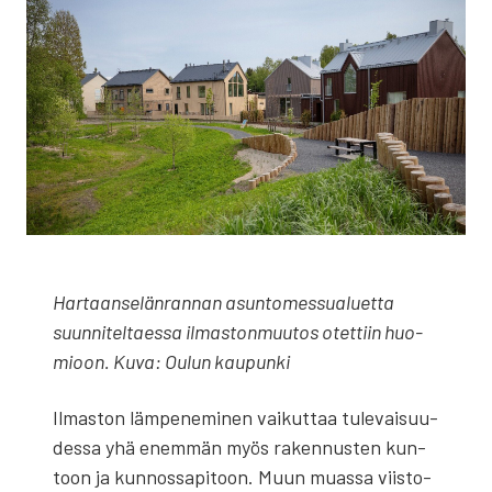
Har­taan­se­län­ran­nan asun­to­mes­sua­luet­ta
suun­ni­tel­taes­sa ilmas­ton­muu­tos otet­tiin huo­
mioon. Kuva: Oulun kau­pun­ki
Ilmas­ton läm­pe­ne­mi­nen vai­kut­taa tule­vai­suu­
des­sa yhä enem­män myös raken­nus­ten kun­
toon ja kun­nos­sa­pi­toon. Muun muas­sa viis­to­