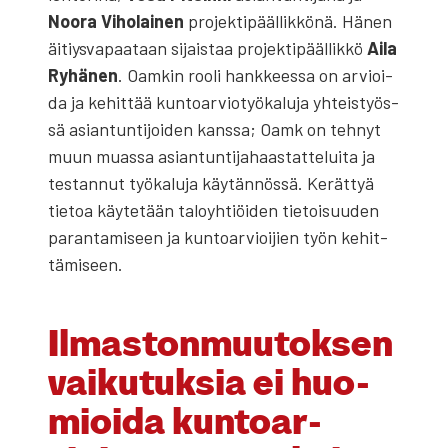
Noo­ra Viho­lai­nen
pro­jek­ti­pääl­lik­kö­nä. Hänen
äitiys­va­paa­taan sijais­taa pro­jek­ti­pääl­lik­kö
Aila
Ryhä­nen
. Oam­kin roo­li hank­kees­sa on arvioi­
da ja kehit­tää kun­toar­vio­työ­ka­lu­ja yhteis­työs­
sä asian­tun­ti­joi­den kans­sa; Oamk on teh­nyt
muun muas­sa asian­tun­ti­ja­haas­tat­te­lui­ta ja
tes­tan­nut työ­ka­lu­ja käy­tän­nös­sä. Kerät­tyä
tie­toa käy­te­tään talo­yh­tiöi­den tie­toi­suu­den
paran­ta­mi­seen ja kun­toar­vioi­jien työn kehit­
tä­mi­seen.
Ilmas­ton­muu­tok­sen
vai­ku­tuk­sia ei huo­
mioi­da kun­toar­