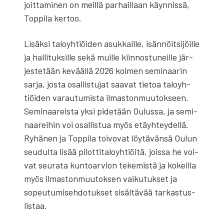
joit­ta­mi­nen on meil­lä par­hail­laan käyn­nis­sä,
Top­pi­la ker­too.
Lisäk­si talo­yh­tiöi­den asuk­kail­le, isän­nöit­si­jöil­le
ja hal­li­tuk­sil­le sekä muil­le kiin­nos­tu­neil­le jär­
jes­te­tään kevääl­lä 2026 kol­men semi­naa­rin
sar­ja, jos­ta osal­lis­tu­jat saa­vat tie­toa talo­yh­
tiöi­den varau­tu­mis­ta ilmas­ton­muu­tok­seen.
Semi­naa­reis­ta yksi pide­tään Oulus­sa, ja semi­
naa­rei­hin voi osal­lis­tua myös etäyh­tey­del­lä.
Ryhä­nen ja Top­pi­la toi­vo­vat löy­tä­vän­sä Oulun
seu­dul­ta lisää pilot­ti­ta­lo­yh­tiöi­tä, jois­sa he voi­
vat seu­ra­ta kun­toar­vion teke­mis­tä ja kokeil­la
myös ilmas­ton­muu­tok­sen vai­ku­tuk­set ja
sopeu­tu­mi­seh­do­tuk­set sisäl­tä­vää tar­kas­tus­
lis­taa.