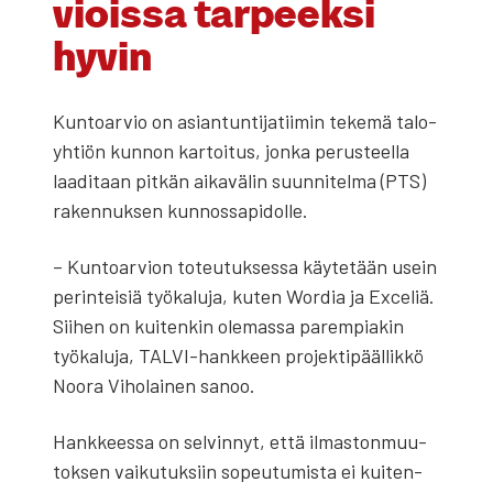
viois­sa tar­peek­si
hyvin
Kun­toar­vio on asian­tun­ti­ja­tii­min teke­mä talo­
yh­tiön kun­non kar­toi­tus, jon­ka perus­teel­la
laa­di­taan pit­kän aika­vä­lin suun­ni­tel­ma (PTS)
raken­nuk­sen kun­nos­sa­pi­dol­le.
– Kun­toar­vion toteu­tuk­ses­sa käy­te­tään usein
perin­tei­siä työ­ka­lu­ja, kuten Wor­dia ja Exce­liä.
Sii­hen on kui­ten­kin ole­mas­sa parem­pia­kin
työ­ka­lu­ja, TAL­VI-hank­keen pro­jek­ti­pääl­lik­kö
Noo­ra Viho­lai­nen sanoo.
Hank­kees­sa on sel­vin­nyt, että ilmas­ton­muu­
tok­sen vai­ku­tuk­siin sopeu­tu­mis­ta ei kui­ten­