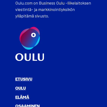
Oulu.com on Business Oulu -liikelaitoksen
viestintä- ja markkinointiyksikön
ylläpitämä sivusto.
ETUSIVU
OULU
ELÄ­MÄ
OSAA­MI­NEN