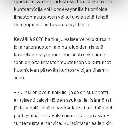
toar­vioi­jia var­ten tar­kis­tus­lis­tan, jon­ka avul­la
kun­toar­vioi­ja voi koh­de­käyn­nil­lä huo­mioi­da
ilmas­ton­muu­tok­sen vai­ku­tuk­sia sekä teh­dä
toi­men­pi­de­suo­si­tuk­sia talo­yh­tiöil­lä.
Kevääl­lä 2026 han­ke jul­kai­see verk­ko­kurs­sin,
jol­la raken­nus­ten ja piha-aluei­den ris­ke­jä
käsi­tel­lään käy­tän­nön­lä­hei­ses­ti sekä anne­
taan ohjei­ta ilmas­ton­muu­tok­sen vai­ku­tuk­set
huo­mioi­van päte­vän kun­toar­vioi­jan tilaa­mi­
seen.
– Kurs­si on avoin kai­kil­le, ja se on suun­nat­tu
eri­tyi­ses­ti talo­yh­tiöi­den asuk­kail­le, isän­nöit­si­
jöil­le ja hal­li­tuk­sil­le. Verk­ko­kurs­si teh­dään hel­
pos­ti ymmär­ret­tä­väk­si niin, että alan asian­
tun­te­mus­ta ei tar­vi­ta. Kurs­si­ma­te­ri­aa­lien kir­