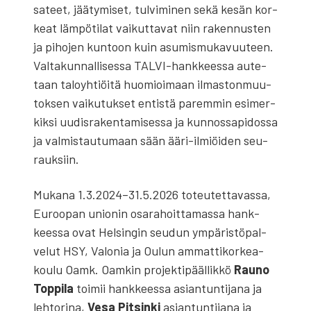
sa­teet, jää­ty­mi­set, tul­vi­mi­nen sekä kesän kor­
keat läm­pö­ti­lat vai­kut­ta­vat niin raken­nus­ten
ja piho­jen kun­toon kuin asu­mis­mu­ka­vuu­teen.
Val­ta­kun­nal­li­ses­sa TAL­VI-hank­kees­sa aute­
taan talo­yh­tiöi­tä huo­mioi­maan ilmas­ton­muu­
tok­sen vai­ku­tuk­set entis­tä parem­min esi­mer­
kik­si uudis­ra­ken­ta­mi­ses­sa ja kun­nos­sa­pi­dos­sa
ja val­mis­tau­tu­maan sään ääri-ilmiöi­den seu­
rauk­siin.
Muka­na 1.3.2024–31.5.2026 toteu­tet­ta­vas­sa,
Euroo­pan unio­nin osa­ra­hoit­ta­mas­sa hank­
kees­sa ovat Hel­sin­gin seu­dun ympä­ris­tö­pal­
ve­lut HSY, Valo­nia ja Oulun ammat­ti­kor­kea­
kou­lu Oamk. Oam­kin pro­jek­ti­pääl­lik­kö
Rau­no
Top­pi­la
toi­mii hank­kees­sa asian­tun­ti­ja­na ja
leh­to­ri­na,
Vesa Pit­sin­ki
asian­tun­ti­ja­na ja