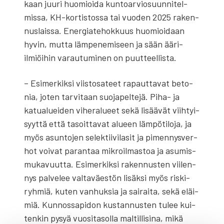
kaan juu­ri huo­mioi­da kun­toar­vio­suun­ni­tel­
mis­sa, KH-kor­tis­tos­sa tai vuo­den 2025 raken­
nus­lais­sa. Ener­gia­te­hok­kuus huo­mioi­daan
hyvin, mut­ta läm­pe­ne­mi­seen ja sään ääri-
ilmiöi­hin varau­tu­mi­nen on puut­teel­lis­ta.
– Esi­mer­kik­si viis­to­sa­teet rapaut­ta­vat beto­
nia, joten tar­vi­taan suo­ja­pel­te­jä. Piha- ja
katua­luei­den vihe­ra­lu­eet sekä lisää­vät viih­tyi­
syyt­tä että tasoit­ta­vat alu­een läm­pö­ti­lo­ja, ja
myös asun­to­jen selek­tii­vi­la­sit ja pimen­nys­ver­
hot voi­vat paran­taa mik­roil­mas­toa ja asu­mis­
mu­ka­vuut­ta. Esi­mer­kik­si raken­nus­ten vii­len­
nys pal­ve­lee val­ta­väes­tön lisäk­si myös ris­ki­
ryh­miä, kuten van­huk­sia ja sai­rai­ta, sekä eläi­
miä. Kun­nos­sa­pi­don kus­tan­nus­ten tulee kui­
ten­kin pysyä vuo­si­ta­sol­la mal­til­li­si­na, mikä