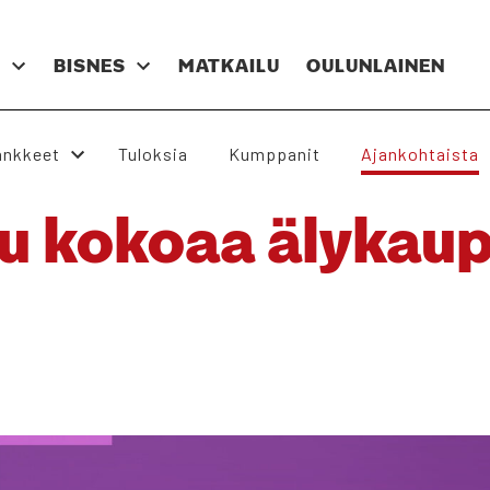
N
BIS­NES
MAT­KAI­LU
OULUN­LAI­NEN
nk­keet
Tulok­sia
Kump­pa­nit
Ajan­koh­tais­ta
u koko­aa äly­kau­