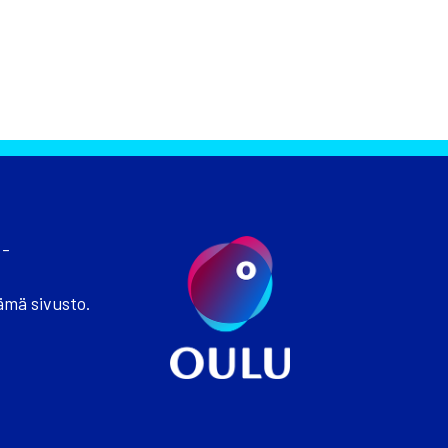
 -
ämä sivusto.